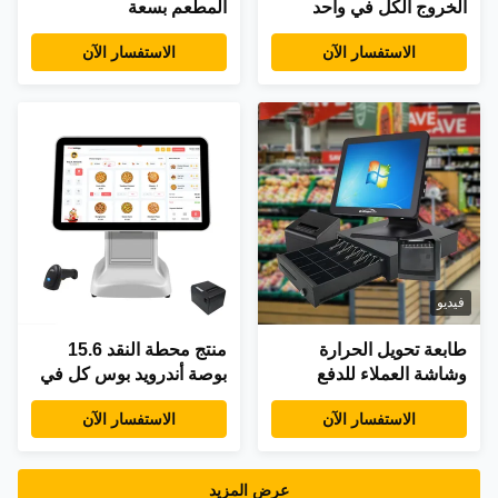
الخروج الكل في واحد
المطعم بسعة
شاشة تعمل باللمس
32/64/128/256GB من
الاستفسار الآن
الاستفسار الآن
تسجيل النقدية 15.6 بوصة
القرص الصلب ومادة
محطة نقاط البيع الخدمة
بلاستيكية قوية
الذاتية مع NFC QR الدفع
فيديو
طابعة تحويل الحرارة
منتج محطة النقد 15.6
وشاشة العملاء للدفع
بوصة أندرويد بوس كل في
النقدي الخالي من المتاعب
واحد سوبر ماركت ميني
الاستفسار الآن
الاستفسار الآن
في نظام POS في مراكز
كاش كريستر مع خروج
التسوق
الطابعة الملونة
عرض المزيد