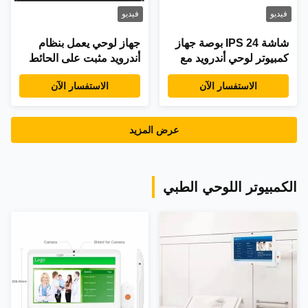
فيديو
فيديو
شاشة IPS 24 بوصة جهاز
جهاز لوحي يعمل بنظام
كمبيوتر لوحي أندرويد مع
أندرويد مثبت على الحائط
لمسة سعة 10 نقاط ودعم
بمعالج رباعي النواة بتردد
الاستفسار الآن
الاستفسار الآن
RJ45 إثنتر للاستخدام على
1.6 جيجاهرتز وشاشة لمس
الجدار
سعوية بـ 10 نقاط ودعم
الطاقة عبر الإيثرنت (POE)
عرض المزيد
الكمبيوتر اللوحي الطبي