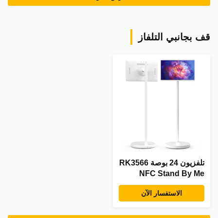
قف بجانبي التلفاز
تلفزيون 24 بوصة RK3566
NFC Stand By Me
داخلي يعمل بنظام
الاستفسار الآن
Android 12 لافتات رقمية
إعلانية تلفزيون ذكي
محمول قائم على الأرض