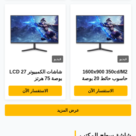
فيديو
فيديو
1600x900 350cd/M2
شاشات الكمبيوتر LCD 27
حاسوب حائط 20 بوصة
بوصة 75 هرتز
شاشة واسعة
الاستفسار الآن
الاستفسار الآن
عرض المزيد
شاشة سطح المكتب