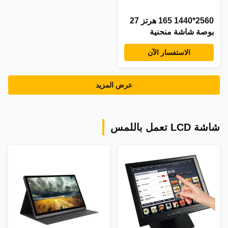
2560*1440 165 هرتز 27
بوصة شاشة منحنية
الاستفسار الآن
عرض المزيد
شاشة LCD تعمل باللمس