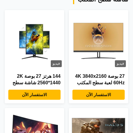
فيديو
فيديو
27 بوصة 4K 3840x2160
144 هرتز 27 بوصة 2K
60Hz لعبة سطح المكتب
2560*1440 شاشة سطح
شاشة HDR معتمدة CE
المكتب QHD الألعاب مع
الاستفسار الآن
الاستفسار الآن
منفذ DP