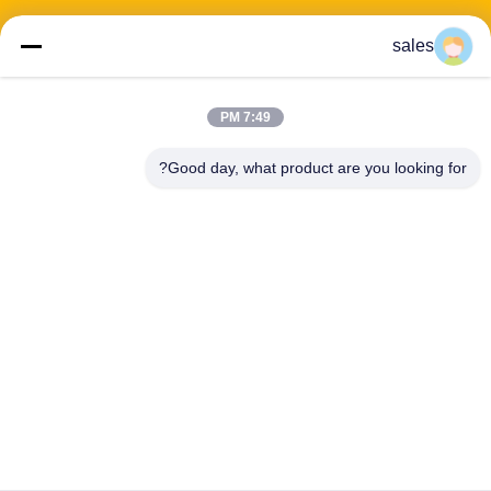
sales
عنوان: 601-606، الطابق 6، المبنى E، حديقة يوانفين الصناعية، منطقة
7:49 PM
دالانغ الفرعية، منطقة لونغهوا، شنشن، غوانغدونغ، CN
Good day, what product are you looking for?
هاتف:
86-13424296897
بريد إلكتروني:
hope10@cnhopestar.com
مسكن
منتجات
معلومات عنا
جولة في المعمل
مراقبة الجودة
اتصل بنا
سياسة الخصوصية
|
خريطة الموقع