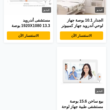
فيديو
فيديو
الجدار 10.1 بوصة جهاز
مستشفى أندرويد
لوحي أندرويد جهاز كمبيوتر
1920X1080 13.3 بوصة
الرعاية الطبية الواي فاي
الجهاز اللوحي الطبي مع
الاستفسار الآن
الاستفسار الآن
POE 4G LTE الكاميرا
خدمة مركز الاتصال
مكالمة التعامل الممرضة
نظام مكالمة للمستشفى
العيادة
فيديو
بيع ساخن 15.6 بوصة
مستشفى طبية جهاز لوحة