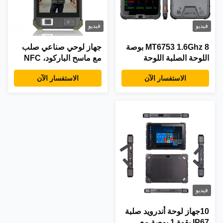
فيديو
فيديو
MT6753 1.6Ghz 8 بوصة
جهاز لوحي صناعي صلب
اللوحة الصلبة اللوحة
مع ماسح الباركود، NFC
الطبية الكمبيوتر الشخصي
والتحقق من هويته
الاستفسار الآن
الاستفسار الآن
IPS شاشة HD
البيومترية
فيديو
10جهاز لوحة أندرويد صلبة
IP67 بقوة 1 بوصة مع