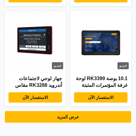
POE RJ45 الاتصال
والتركيب على الحائط
فيديو
فيديو
10.1 بوصة RK3399 لوحة
جهاز لوحي لاجتماعات
غرفة المؤتمرات المثبتة
أندرويد RK3288 مقاس
على الحائط مع دعم NFC
10.1 بوصة مع POE و
الاستفسار الآن
الاستفسار الآن
وقدرة POE لنظام حجز
NFC وشريط إضاءة LED
غرفة الاجتماعات
عرض المزيد