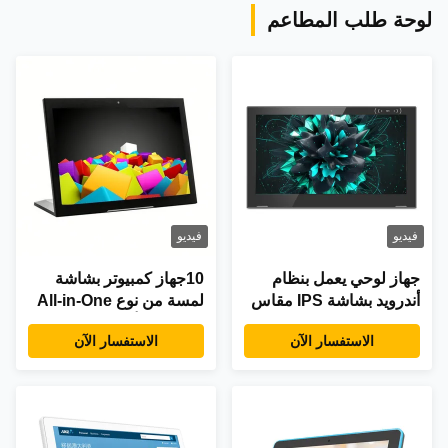
لوحة طلب المطاعم
فيديو
فيديو
جهاز لوحي يعمل بنظام
10جهاز كمبيوتر بشاشة
أندرويد بشاشة IPS مقاس
لمسة من نوع All-in-One
13.3 بوصة ومعالج ثماني
مع كاميرا أمامية 2.0MP
الاستفسار الآن
الاستفسار الآن
النواة بسرعة 1.5 جيجاهرتز
ونظام Android 6.0
وشاشة لمس سعوية بـ 10
نقاط