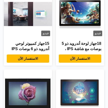
فيديو
فيديو
18جهاز لوحة أندرويد ذو 5
15جهاز كمبيوتر لوحي
بوصات مع شاشة IPS ،
أندرويد ذو 6 بوصات IPS
معالج RK3288 / RK3399
مع RK3288 Quad-Core
الاستفسار الآن
الاستفسار الآن
و Power over Ethernet
CPU ونظام Android 8.1
(PoE)