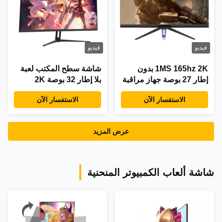
فيديو
فيديو
1MS 165hz 2K بدون
شاشة سطح المكتب لعبة
إطار 27 بوصة جهاز مراقبة
بلا إطار 32 بوصة 2K
سطح المكتب H2736QP
165HZ 300cd/m2 مزامنة
الاستفسار الآن
الاستفسار الآن
مجانية
عرض المزيد
شاشة ألعاب الكمبيوتر المنحنية