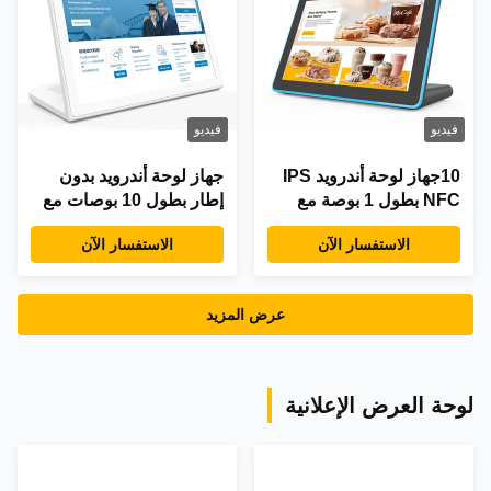
فيديو
فيديو
10جهاز لوحة أندرويد IPS
جهاز لوحة أندرويد بدون
NFC بطول 1 بوصة مع
إطار بطول 10 بوصات مع
رباعي النواة RK3288
معالج رباعي النواة
الاستفسار الآن
الاستفسار الآن
لشاشة POS والإعلانات
1.33Ghz-1.86Ghz
وتوصيل WIFI Bluetooth
عرض المزيد
لوحة العرض الإعلانية