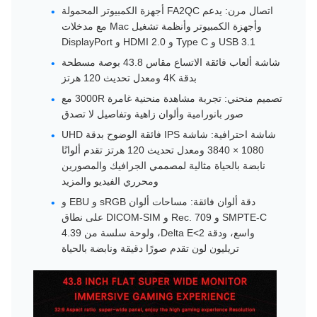
اتصال مرن: يدعم FA2QC أجهزة الكمبيوتر المحمولة
وأجهزة الكمبيوتر وأنظمة تشغيل Mac مع مدخلات
USB 3.1 و Type C و HDMI 2.0 و DisplayPort
شاشة ألعاب فائقة الاتساع مقاس 43.8 بوصة مسطحة
بدقة 4K ومعدل تحديث 120 هرتز
تصميم منحني: تجربة مشاهدة منحنية غامرة 3000R مع
صور بانورامية وألوان زاهية وتفاصيل لا تصدق
شاشة احترافية: شاشة IPS فائقة الوضوح بدقة UHD
3840 × 1080 ومعدل تحديث 120 هرتز تقدم ألوانًا
نابضة بالحياة مثالية لمصممي الجرافيك والمصورين
ومحرري الفيديو والمزيد
دقة ألوان فائقة: مساحات ألوان sRGB و EBU و
SMPTE-C و Rec. 709 و DICOM-SIM على نطاق
واسع، ودقة Delta E<2، ولوحة سلسة من 4.39
تريليون لون تقدم صورًا دقيقة ونابضة بالحياة