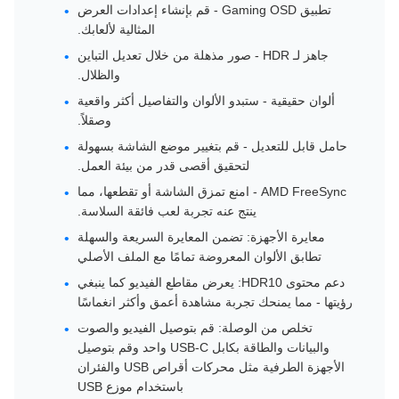
تطبيق Gaming OSD - قم بإنشاء إعدادات العرض
المثالية لألعابك.
جاهز لـ HDR - صور مذهلة من خلال تعديل التباين
والظلال.
ألوان حقيقية - ستبدو الألوان والتفاصيل أكثر واقعية
وصقلاً.
حامل قابل للتعديل - قم بتغيير موضع الشاشة بسهولة
لتحقيق أقصى قدر من بيئة العمل.
AMD FreeSync - امنع تمزق الشاشة أو تقطعها، مما
ينتج عنه تجربة لعب فائقة السلاسة.
معايرة الأجهزة: تضمن المعايرة السريعة والسهلة
تطابق الألوان المعروضة تمامًا مع الملف الأصلي
دعم محتوى HDR10: يعرض مقاطع الفيديو كما ينبغي
رؤيتها - مما يمنحك تجربة مشاهدة أعمق وأكثر انغماسًا
تخلص من الوصلة: قم بتوصيل الفيديو والصوت
والبيانات والطاقة بكابل USB-C واحد وقم بتوصيل
الأجهزة الطرفية مثل محركات أقراص USB والفئران
باستخدام موزع USB