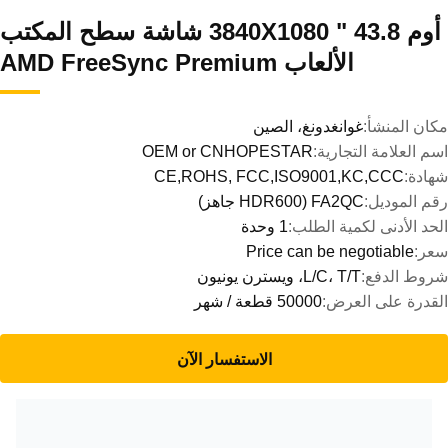
أوم 43.8 " 3840X1080 شاشة سطح المكتب
الألعاب AMD FreeSync Premium
مكان المنشأ:
غوانغدونغ، الصين
اسم العلامة التجارية:
OEM or CNHOPESTAR
شهادة:
CE,ROHS, FCC,ISO9001,KC,CCC
رقم الموديل:
FA2QC (HDR600 جاهز)
الحد الأدنى لكمية الطلب:
1 وحدة
سعر:
Price can be negotiable
شروط الدفع:
L/C، T/T، ويسترن يونيون
القدرة على العرض:
50000 قطعة / شهر
الاستفسار الآن