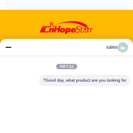
sales
7:12 AM
عنوان: 601-606، الطابق 6، المبنى E، حديقة يوانفين الصناعية، منطقة
دالانغ الفرعية، منطقة لونغهوا، شنشن، غوانغدونغ، CN
Good day, what product are you looking for?
هاتف:
86-13424296897
بريد إلكتروني:
hope10@cnhopestar.com
مسكن
منتجات
معلومات عنا
جولة في المعمل
مراقبة الجودة