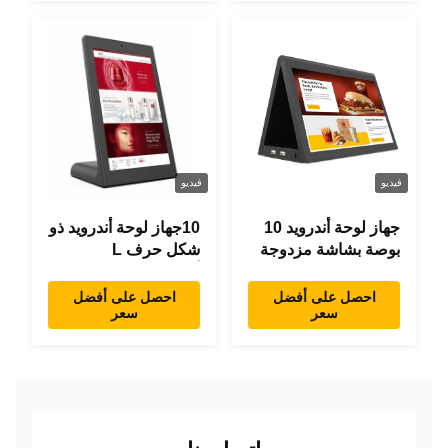
فيديو
فيديو
جهاز لوحة أندرويد 10
10جهاز لوحة أندرويد ذو
بوصة بشاشة مزدوجة
شكل حرف L
RK3288 سطح المكتب
أندرويد8.1 RK3288
POE إعلانات جهاز
جهاز لوحة IPS جهاز
احصل على أفضل
احصل على أفضل
سعر
سعر
كمبيوتر لوحي
لوحة لمس للمطعم