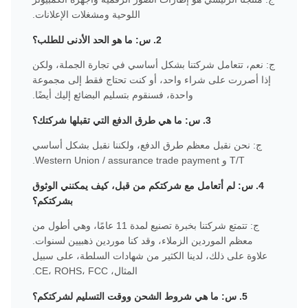
اللوحية ومشغلات الإعلانات.
2. س: ما هو الحد الأدنى للطلب؟
ج: نعم، تتعامل شركتنا بشكل أساسي في تجارة الجملة، ولكن
إذا أصررت على شراء واحد، أو كنت تحتاج فقط إلى مجموعة
واحدة، فسنقوم بتسليم البضائع إليك أيضًا.
3. س: ما هي طرق الدفع التي تقبلها شركتك؟
ج: نحن نقبل معظم طرق الدفع، ولكننا نقبل بشكل أساسي
T/T و Western Union / assurance trade payment.
4. س: لم أتعامل مع شركتكم من قبل، كيف يمكنني الوثوق
بشركتكم؟
ج: تتمتع شركتنا بخبرة تصنيع لمدة 11 عامًا، وهي أطول من
معظم الموردين الزملاء، وقد كنا موردين ذهبيين لسنوات.
علاوة على ذلك، لدينا الكثير من شهادات السلطة، على سبيل
المثال، CE، ROHS، FCC.
5. س: ما هي شروط الشحن ووقت التسليم لشركتكم؟