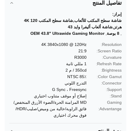
تفاصيل المنتج
إبراز:
شاشة سطح المكتب للألعاب,شاشة سطح المكتب 4K 120
هرتز,شاشة ألعاب أليفرا وايد 43
,
8 بوصة
,
OEM 43.8" Ultrawide Gaming Monitor
4K 3840x1080 @ 120Hz
Resolution:
21:9
Screen Ratio:
R3000
Curvature:
Refresh Rate:
1 مللي ثانية
Brightness:
350cd / م 2
NTSC 85٪
Color Gamut:
Connector:
التدرج اللوني
G Sync ، Freesync
Support:
Stand:
إصلاح أو موقف متناوب اختياري
Gaming
MD المزامنة الحرة/الضوء الأزرق المنخفض/
Advantange:
فائق الزاوية/خالية من وميض/صليب/HDR/
فوق محرك اختياري
وصف المنتج