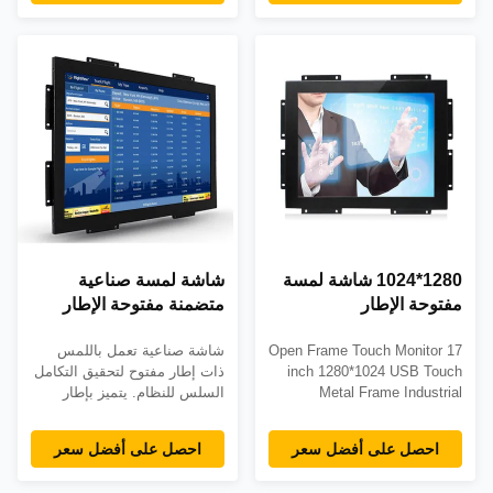
VGA input,DC 12V/4A
thickness: 0.7, 1.1 and
input.12.1TFT LED panel
1.8mm; Operation pressure:
resalution:1024X768.brightness
20 to 150g; Storage
800cd/m2,conrtast ratio
temperature: -30 to
900:1,5 wire line touch screen
80¡ãC;Message noise: 5 to
panel,USB control; Faceplate
15m/second; ...
...
1280*1024 شاشة لمسة
شاشة لمسة صناعية
مفتوحة الإطار
متضمنة مفتوحة الإطار
لدمج النظام
Open Frame Touch Monitor 17
شاشة صناعية تعمل باللمس
inch 1280*1024 USB Touch
ذات إطار مفتوح لتحقيق التكامل
Metal Frame Industrial
السلس للنظام. يتميز بإطار
Various choices of surface
معدني متين، وخيارات لمس
treatments available, anti-
متعددة (مقاوم/سعوي)، وسطوع
احصل على أفضل سعر
احصل على أفضل سعر
Newton, -glare, special
قابل للتخصيص يصل إلى 1000
chemical strengthen hard
شمعة/م2. يضمن الضمان لمدة