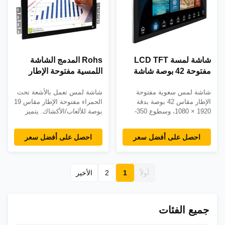
شاشة لمسة LCD TFT
Rohs المدمج الشاشة
مفتوحة 42 بوصة شاشة
اللمسية مفتوحة الإطار
لمسة 1920 × 1080 لمسة
شاشة لمسة / شاشة لمسة
شاشة لمس سعوية مفتوحة
شاشة لمس تعمل بالأشعة تحت
سعة
IR للمقامرة
الإطار مقاس 42 بوصة بدقة
الحمراء مفتوحة الإطار مقاس 19
1920 × 1080، وسطوع 350-
بوصة للألعاب/الأكشاك. يتميز
1000cd/m²، وواجهات HDMI/DP.
بدقة 1440x900 وسطوع 350-
إنشاءات معدنية للأكشاك أو
1000 cd/m2 وواجهات
احصل على أفضل سعر
احصل على أفضل سعر
الجدران أو التركيبات المدمجة.
VGA/HDMI/USB/RS232 وإطار
معتمد من CE/FCC/ROHS،
معدني صناعي. ضمان لمدة 3
ويدعم خيارات 3M وOEM
سنوات ودعم 3M وخيارات
المخصصة.
التثبيت المخصصة.
أولاً
1
2
الأخير
جميع الفئات