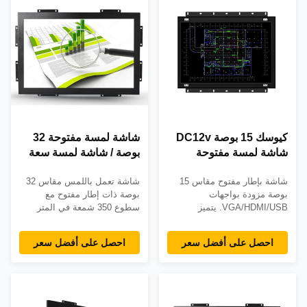
ضمان لمدة 3 سنوات.
كيوسك 15 بوصة DC12v
شاشة لمسة مفتوحة 32
شاشة لمسة مفتوحة
بوصة / شاشة لمسة سعة
الشكل VGA HDMI USB
شاشة بإطار مفتوح مقاس 15
شاشة تعمل باللمس مقاس 32
بوصة مزودة بواجهات
بوصة ذات إطار مفتوح مع
VGA/HDMI/USB. يتميز
سطوع 350 شمعة في المتر
بسطوع 1000cd/m² (اختياري)،
المربع وخيارات لمس سعوية/
تصنيف IP65 الأمامي، زجاج IK08
الأشعة تحت الحمراء ودقة تبلغ
احصل على أفضل سعر
احصل على أفضل سعر
المقاوم للتخريب، وضمان لمدة
1920 × 1080. مثالي لتطبيقات
3 سنوات. مثالية للأكشاك
نقاط البيع/الأكشاك المزودة
الصناعية والتحكم في الوصول.
بواجهات VGA/HDMI وإمكانية
التثبيت على الحائط والمتانة
الصناعية.