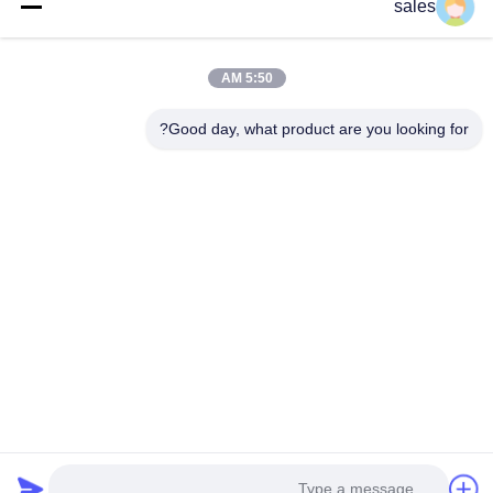
sales
عنوان: 601-606، الطابق 6، المبنى E، حديقة يوانفين الصناعية، منطقة
5:50 AM
دالانغ الفرعية، منطقة لونغهوا، شنشن، غوانغدونغ، CN
Good day, what product are you looking for?
هاتف:
86-13424296897
بريد إلكتروني:
hope10@cnhopestar.com
مسكن
منتجات
معلومات عنا
جولة في المعمل
مراقبة الجودة
اتصل بنا
سياسة الخصوصية
|
خريطة الموقع
Copyright © 2021-2026 Shenzhen Hopestar SCI-TECH Co., Ltd.. جميع