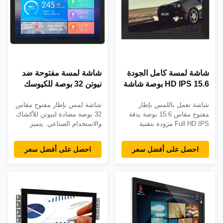
شاشة شاشة شاشة شاشة
شاشة شاشة شاشة شاشة
شاشة شاشة شاشة شاشة
شاشة شاشة
شاشة لمسة كامل الجودة
شاشة لمسة مفتوحة ضد
HD IPS 15.6 بوصة شاشة
نيوتن 32 بوصة للكيوسك
مفتوحة 350cd / m2
والتكامل الصناعي
شاشة تعمل باللمس بإطار
شاشة لمس بإطار مفتوح مقاس
شاشة PCAP
مفتوح مقاس 15.6 بوصة بدقة
32 بوصة مضادة لنيوتن للأكشاك
Full HD IPS مزودة بتقنية
والاستخدام الصناعي. يتميز
PCAP تعمل باللمس المتعدد
بخاصية اللمس بالأشعة تحت
في 10 نقاط، وسطوع يبلغ 350
الحمراء/السعوية، ومنفذ
احصل على أفضل سعر
احصل على أفضل سعر
شمعة/م² (اختياري 1000 شمعة/
HDMI/DisplayPort، وسطوع
م²)، وواجهات VGA/HDMI/USB،
350-1000cd/m²، وغطاء معدني،
وضمان لمدة 3 سنوات. مثالية
وتركيب على الحائط/مضمن.
لتطبيقات البيع بالتجزئة والتعليم
شهادة CE/FCC، تتوفر خيارات
والمؤسسات.
OEM/ODM مخصصة.