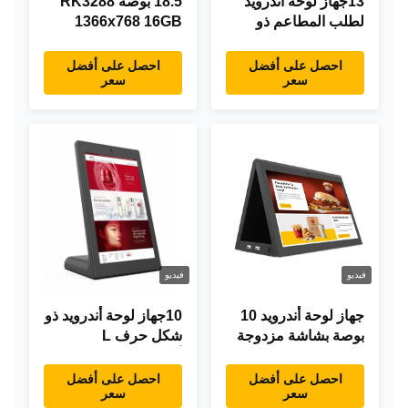
13جهاز لوحة أندرويد
18.5 بوصة RK3288
لطلب المطاعم ذو
1366x768 16GB
شكل حرف "L" بطول
ذاكرة كل شيء في
0.3 بوصة، 1920×1080
جهاز لوحي اندرويد واحد
احصل على أفضل
احصل على أفضل
سعر
سعر
شاشة تعمل باللمس،
تصميم حديث
واي فاي RJ45
فيديو
فيديو
جهاز لوحة أندرويد 10
10جهاز لوحة أندرويد ذو
بوصة بشاشة مزدوجة
شكل حرف L
RK3288 سطح المكتب
أندرويد8.1 RK3288
POE إعلانات جهاز
جهاز لوحة IPS جهاز
احصل على أفضل
احصل على أفضل
سعر
سعر
كمبيوتر لوحي
لوحة لمس للمطعم