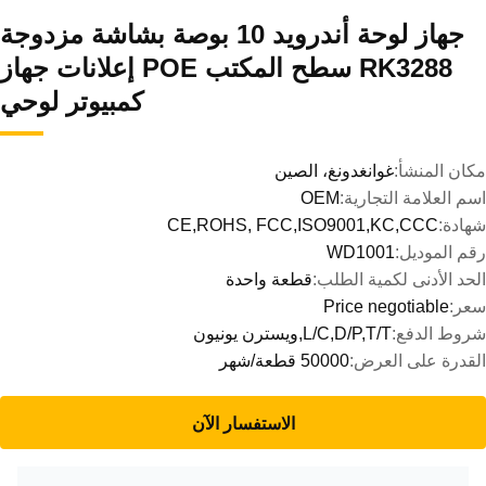
جهاز لوحة أندرويد 10 بوصة بشاشة مزدوجة
RK3288 سطح المكتب POE إعلانات جهاز
كمبيوتر لوحي
مكان المنشأ:
غوانغدونغ، الصين
اسم العلامة التجارية:
OEM
شهادة:
CE,ROHS, FCC,ISO9001,KC,CCC
رقم الموديل:
WD1001
الحد الأدنى لكمية الطلب:
قطعة واحدة
سعر:
Price negotiable
شروط الدفع:
L/C,D/P,T/T,ويسترن يونيون
القدرة على العرض:
50000 قطعة/شهر
الاستفسار الآن