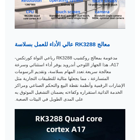
معالج RK3288 عالي الأداء للعمل بسلاسة
مدعومة بمعالج روكشيب RK3288 رباعي النواة كورتكس-
A17، هذا الجهاز اللوحي أندرويد يوفر أداء استثنائي وسرعة
معالجة سريعة.تعدد المهام بسلاسة، وتقديم الرسومات
المتسارعة ، مما يجعلها مثالية للتطبيقات التجارية مثل
الإشارات الرقمية وأنظمة نقطة البيع والتحكم الصناعي ومراكز
الخدمة الذاتية.استقراره وكفاءته يضمنان التشغيل الموثوق به
على المدى الطويل في البيئات الصعبة.