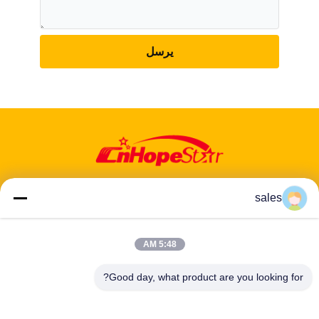
يرسل
sales
عنوان: 601-606، الطابق 6، المبنى E، حديقة يوانفين الصناعية، منطقة
5:48 AM
دالانغ الفرعية، منطقة لونغهوا، شنشن، غوانغدونغ، CN
Good day, what product are you looking for?
هاتف:
86-13424296897
بريد إلكتروني:
hope10@cnhopestar.com