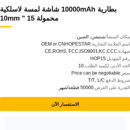
بطارية 10000mAh شاشة لمسة لاسلكية
محمولة 15 " 10mm
مكان المنشأ:
شنتشن، الصين
اسم العلامة التجارية:
OEM or CNHOPESTAR
شهادة:
CE,ROHS, FCC,ISO9001,KC,CCC
رقم الموديل:
HOP15
الحد الأدنى لكمية الطلب:
10
سعر:
Price can be negotiable
شروط الدفع:
T/T، L/C
القدرة على العرض:
50000 قطعة/شهر
الاستفسار الآن