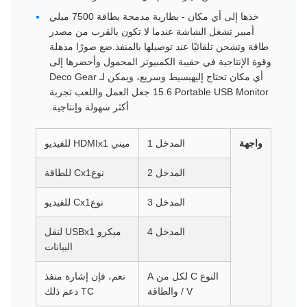
خذها إلى أي مكان - بطارية مدمجة بطاقة 7500 ميلي
أمبير تشغل الشاشة عندما لا تكون بالقرب من مصدر
طاقة وتشحن تلقائيًا عند توصيلها بالمنفذ.ضع صورًا مذهلة
وقوة الإنتاجية في حقيبة الكمبيوتر المحمول وأحضرها إلى
أي مكان تحتاج إليهبسيط وسريع، ويمكن لـ Deco Gear
15.6 Portable USB Monitor جعل العمل واللعب تجربة
أكثر سهولة وإنتاجية.
واجهة
المدخل 1
ميني HDMIx1 للفيديو
المدخل 2
نوعCx1 للطاقة
المدخل 3
نوعCx1 للفيديو
المدخل 4
ميكرو USBx1 لنقل
البيانات
النوع C لكل من A
نعم، فإن إشارة منفذ
/ V والطاقة
TC دعم ذلك