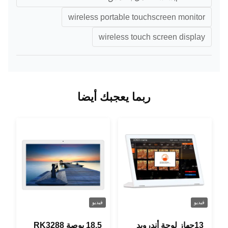
wireless portable touchscreen monitor
wireless touch screen display
ربما يعجبك أيضا
فيديو
فيديو
13جهاز لوحة أندرويد
18.5 بوصة RK3288