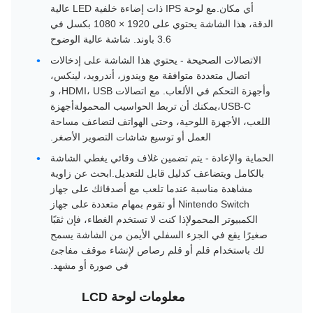
أي مكان.مع لوحة IPS ذات إضاءة خلفية LED عالية
الدقة، هذا الشاشة يحتوي على 1920 × 1080 بكسل في
3.6 باوند. شاشة عالية الوضوح
الاتصالات الصحيحة - يحتوي هذا الشاشة على إدخالات
اتصال متعددة متوافقة مع ويندوز، أندرويد، لينكس،
وأجهزة التحكم في الألعاب. مع اتصالات HDMI، USB، و
USB-C،يمكنك أن تربط الحواسيب المحمولةأجهزة
اللعب، الأجهزة اللوحية، وحتى الهواتف لتضاعف مساحة
العمل أو توسيع شاشات التصوير الأصغر.
الحماية والإعادة - يتم تضمين غلاف وقائي يغطي الشاشة
بالكامل ويتضاعف كدليل قابل للتعديل.ابحث عن زاوية
مشاهدة مناسبة عندما تلعب مع أصدقائك على جهاز
Nintendo Switch أو تقوم بمهام متعددة على جهاز
الكمبيوتر المحمولإذا كنت لا تستخدم الغطاء، فإن ثقبًا
صغيرًا يقع في الجزء السفلي الأيمن من الشاشة يسمح
لك باستخدام قلم أو قلم رصاص لإنشاء موقف مفاجئ
في صورة أو مشهد.
معلومات لوحة LCD