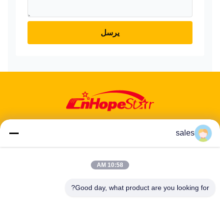
يرسل
sales
10:58 AM
عنوان: 601-606، الطابق 6، المبنى E، حديقة يوانفين الصناعية، منطقة
دالانغ الفرعية، منطقة لونغهوا، شنشن، غوانغدونغ، CN
Good day, what product are you looking for?
هاتف:
86-13424296897
بريد إلكتروني:
hope10@cnhopestar.com