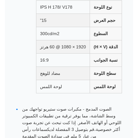
نوع اللوحة
IPS H 178/ V178
حجم العرض
15"
السطوع
300cd/m2
الدقة (H × V)
1920 × 1080 @ 60 هرتز
نسبة الجوانب
16:9
سطح اللوحة
مضاد للوهج
لوحة اللمس
لوحة اللمس
الصوت المدمج - مكبرات صوت ستيريو تواجهك من
وسط الشاشة، مما يوفر ترقية من تطبيقات الكمبيوتر
اللوحي أو الهاتف الأصغر. إذا كنت تبحث عن تجربة صوت
أكثر خصوصية،قم بتوصيل 3 المفضلة لديكسماعات رأس
من عيار 5 ملم في سدادة الصوت المقدمة