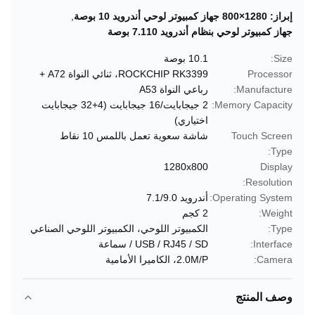
إبراز:
1280×800 جهاز كمبيوتر لوحي أندرويد 10 بوصة
,
جهاز كمبيوتر لوحي بنظام أندرويد 7.110 بوصة
Size:
10.1 بوصة
Processor
ROCKCHIP RK3399، ثنائي النواة A72 +
Manufacture:
رباعي النواة A53
Memory Capacity:
2 جيجابايت/16 جيجابايت (4+32 جيجابايت
اختياري)
Touch Screen
شاشة سعوية تعمل باللمس 10 نقاط
Type:
1280x800
Display
Resolution:
Operating System:
أندرويد 7.1/9.0
Weight:
2 كجم
Type:
الكمبيوتر اللوحي، الكمبيوتر اللوحي الصناعي
Interface:
USB / RJ45 / SD / سماعة
Camera:
2.0M/P، الكاميرا الأمامية
وصف المنتج