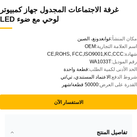
غرفة الاجتماعات المجدول جهاز كمبيوتر
لوحي مع ضوء LED
مكان المنشأ:
غوانغدونغ، الصين
اسم العلامة التجارية:
OEM
شهادة:
CE,ROHS, FCC,ISO9001,KC,CCC
رقم الموديل:
WA1033T
الحد الأدنى لكمية الطلب:
قطعة واحدة
شروط الدفع:
الاعتماد المستندي، تي/تي
القدرة على العرض:
50000 قطعة/شهر
الاستفسار الآن
تفاصيل المنتج