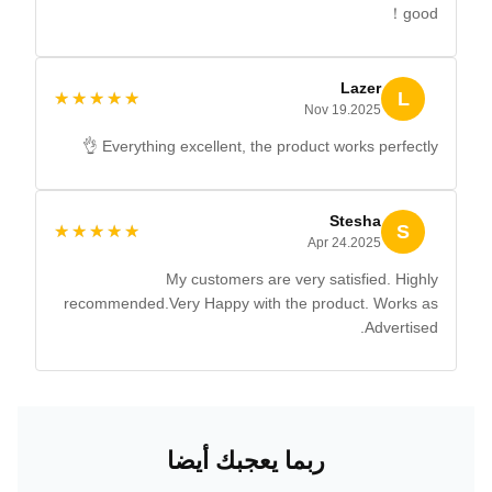
good！
Lazer
L
★★★★★
★★★★★
Nov 19.2025
Everything excellent, the product works perfectly 👌
Stesha
S
★★★★★
★★★★★
Apr 24.2025
My customers are very satisfied. Highly
recommended.Very Happy with the product. Works as
Advertised.
ربما يعجبك أيضا