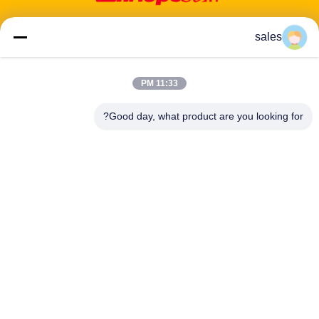
sales
11:33 PM
عنوان: 601-606، الطابق 6، المبنى E، حديقة يوانفين الصناعية، منطقة
دالانغ الفرعية، منطقة لونغهوا، شنشن، غوانغدونغ، CN
Good day, what product are you looking for?
هاتف:
86-13424296897
بريد إلكتروني:
hope10@cnhopestar.com
مسكن
منتجات
معلومات عنا
جولة في المعمل
مراقبة الجودة
اتصل بنا