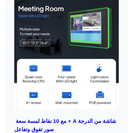
شاشة من الدرجة A + مع 10 نقاط لمسة سعة ️
صور تفوق وتفاعل