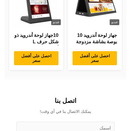
فيديو
فيديو
جهاز لوحة أندرويد 10
10جهاز لوحة أندرويد ذو
بوصة بشاشة مزدوجة
شكل حرف L
RK3288 سطح المكتب
أندرويد8.1 RK3288
POE إعلانات جهاز
جهاز لوحة IPS جهاز
احصل على أفضل
احصل على أفضل
سعر
سعر
كمبيوتر لوحي
لوحة لمس للمطعم
اتصل بنا
يمكنك الاتصال بنا في أي وقت!