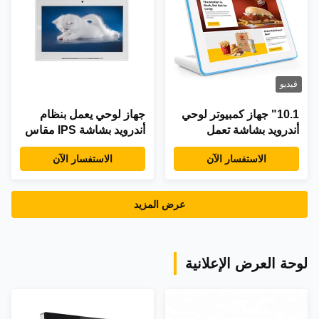
فيديو
10.1" جهاز كمبيوتر لوحي
جهاز لوحي يعمل بنظام
أندرويد بشاشة تعمل
أندرويد بشاشة IPS مقاس
باللمس IPS مع قارئ NFC
7 بوصة مع خيار RJ45
الاستفسار الآن
الاستفسار الآن
RFID و LED Light Bar
ومعالج رباعي النواة
للمحطات التفاعلية
Cortex A7
عرض المزيد
لوحة العرض الإعلانية