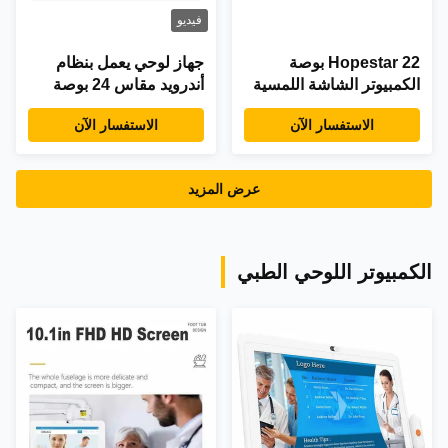
فيديو
Hopestar 22 بوصة
جهاز لوحي يعمل بنظام
الكمبيوتر الشاشة اللمسية
أندرويد مقاس 24 بوصة
كل شيء في واحد مع
قابل للتثبيت على الحائط
الاستفسار الآن
الاستفسار الآن
شاشة اللمس السعة 10
بسطوع 350 شمعة/م2
نقطة و 1920x1080 دقة
ودعم HDMI USB للافتات
الرقمية
عرض المزيد
الكمبيوتر اللوحي الطبي