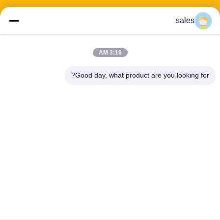
sales
عنوان: 601-606، الطابق 6، المبنى E، حديقة يوانفين الصناعية، منطقة
3:16 AM
دالانغ الفرعية، منطقة لونغهوا، شنشن، غوانغدونغ، CN
Good day, what product are you looking for?
هاتف:
86-13424296897
بريد إلكتروني:
hope10@cnhopestar.com
مسكن
منتجات
معلومات عنا
جولة في المعمل
مراقبة الجودة
اتصل بنا
سياسة الخصوصية
|
خريطة الموقع