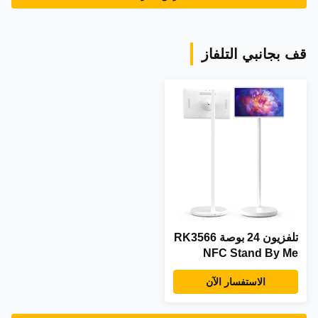
قف بجانبي التلفاز
تلفزيون 24 بوصة RK3566
NFC Stand By Me
داخلي يعمل بنظام
الاستفسار الآن
Android 12 لافتات رقمية
إعلانية تلفزيون ذكي
محمول قائم على الأرض