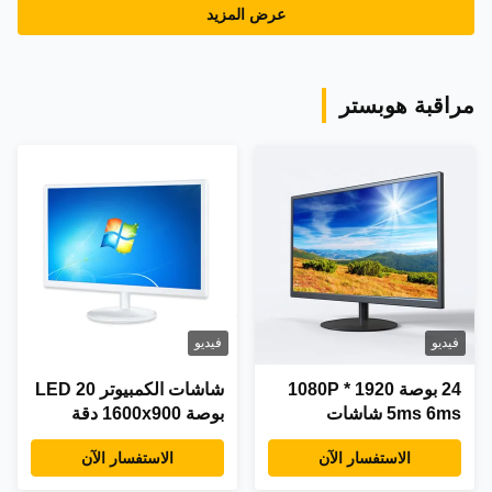
عرض المزيد
مراقبة هوبستر
فيديو
فيديو
24 بوصة 1920 * 1080P
شاشات الكمبيوتر LED 20
5ms 6ms شاشات
بوصة 1600x900 دقة
الكمبيوتر LED واجهة
عالية مع VESA Mount
الاستفسار الآن
الاستفسار الآن
HDMI VGA