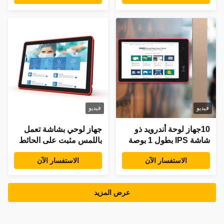
لتطبيقات الكمبيوتر
للاستخدام الصناعي
الصناعية الكل في واحد
فيديو
فيديو
10جهاز لوحة أندرويد ذو
جهاز لوحي بشاشة تعمل
شاشة IPS بطول 1 بوصة
باللمس مثبت على الحائط
مع معالج RK3288 رباعي
RK3288 مع شاشة سعوية
الاستفسار الآن
الاستفسار الآن
النواة وتوصيل POE RJ45
تعمل باللمس بـ 10 نقاط
لغرف الاجتماعات
وشريط إضاءة LED
والعلامات الرقمية
عرض المزيد