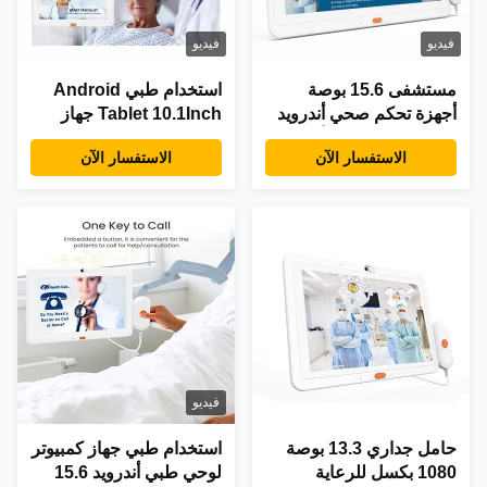
فيديو
فيديو
مستشفى 15.6 بوصة
استخدام طبي Android
أجهزة تحكم صحي أندرويد
Tablet 10.1Inch جهاز
كل شيء في واحد أجهزة
كمبيوتر لوحة طبي
الاستفسار الآن
الاستفسار الآن
تحكم طبية صناعة الصف
Android للمستشفى
مع مكالمة الكاميرا
فيديو
حامل جداري 13.3 بوصة
استخدام طبي جهاز كمبيوتر
1080 بكسل للرعاية
لوحي طبي أندرويد 15.6