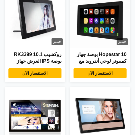
فيديو
فيديو
Hopestar 10 بوصة جهاز
روكشيب RK3399 10.1
كمبيوتر لوحي أندرويد مع
بوصة IPS العرض جهاز
1.5GHz معالج Octa-Core
كمبيوتر لوحي أندرويد مع
الاستفسار الآن
الاستفسار الآن
10-Point Capacitive
التلامس المتعدد السعة
Touch و RJ45 Network
لتطبيقات الجدار
Support حاسوب شاشة
لمسة مثبتة على الحائط