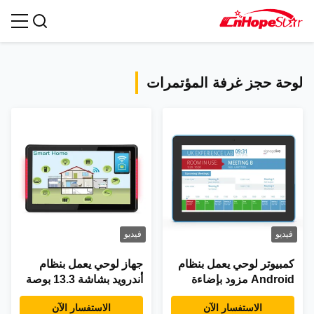
جميع المنتجات
لوحة حجز غرفة المؤتمرات
فيديو
فيديو
كمبيوتر لوحي يعمل بنظام
جهاز لوحي يعمل بنظام
Android مزود بإضاءة
أندرويد بشاشة 13.3 بوصة
LED مقاس 10 بوصات
مع وظيفة POE NFC
الاستفسار الآن
الاستفسار الآن
مزود بتقنية NFC وPoE
ودقة 1920x1080