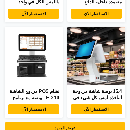
معتمدة داخلية الدفع
باللمس الكل في واحد
كيوسك POS محطة مع
مقاس 15.6 بوصة بنظامي
الاستفسار الآن
الاستفسار الآن
SDK وظيفة وطابعة
التشغيل Win 7/10 مع
وظيفة SDK وطابعة 58
مم لتطبيق مراكز التسوق
15.4 بوصة شاشة مزدوجة
نظام POS مزدوج الشاشة
النافذة لمس كل شيء في
LED 14 بوصة مع برنامج
مقياس واحد وزن POS
سوبر ماركت التجزئة يتصل
الاستفسار الآن
الاستفسار الآن
سوبر ماركت فندق الحل
بطابعة الصرافة ودرج النقد
النهائي POS مع واي فاي /
وماسح الباركود
بي تي
عرض المزيد