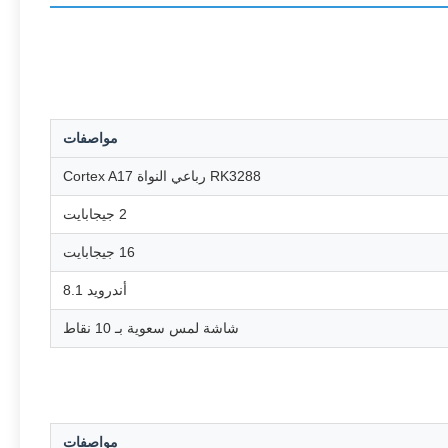
مواصفات
RK3288 رباعي النواة Cortex A17
2 جيجابايت
16 جيجابايت
أندرويد 8.1
شاشة لمس سعوية بـ 10 نقاط
مواصفات