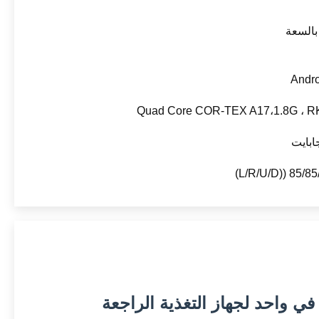
السعة
Andro
Quad Core COR-TEX A17،1.8G ، R
85/85/85/85