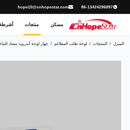
hope10@cnhopestar.com
86-13424296897
مسكن
منتجات
أشرطة 
المنزل
/
المنتجات
/
لوحة طلب المطاعم
/
جهاز لوحة أندرويد مضاد للماء 10.1 بوصة رباعي النواة لجهاز الملاحظات وحلول كيو