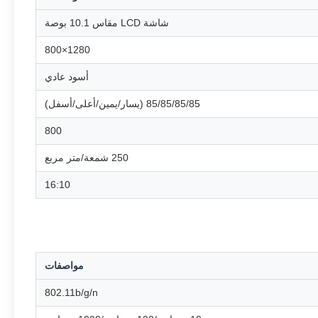
شاشة LCD مقاس 10.1 بوصة
1280×800
أسود عادي
85/85/85/85 (يسار/يمين/أعلى/أسفل)
800
250 شمعة/متر مربع
16:10
مواصفات
802.11b/g/n