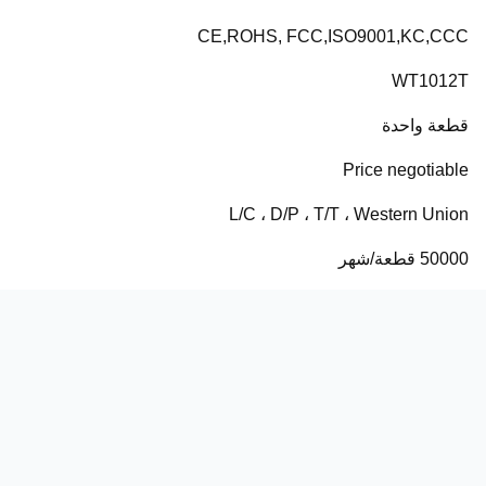
CE,ROHS, FCC,ISO9001,KC,CCC
WT1012T
قطعة واحدة
Price negotiable
L/C ، D/P ، T/T ، Western Union
50000 قطعة/شهر