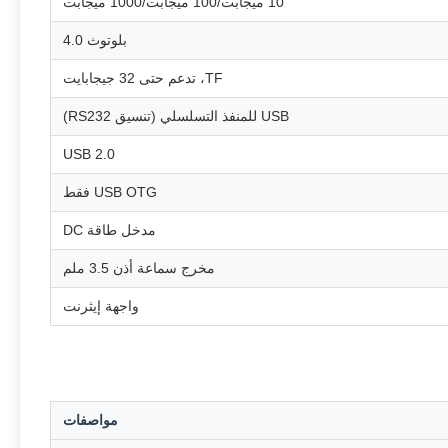
10 ميجابت/100 ميجابت/1000 ميجابت
بلوتوث 4.0
TF، تدعم حتى 32 جيجابايت
USB للمنفذ التسلسلي (تنسيق RS232)
USB 2.0
USB OTG فقط
مدخل طاقة DC
مخرج سماعة أذن 3.5 ملم
واجهة إيثرنت
مواصفات