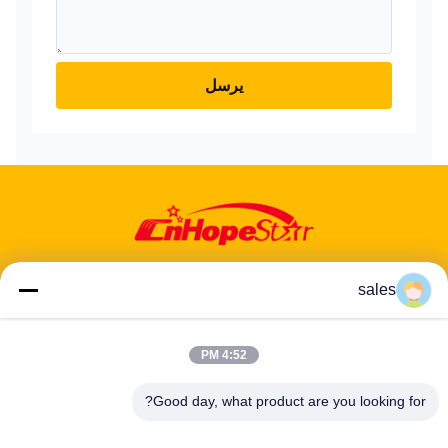
يرسل
sales
4:52 PM
عنوان: 601-606، الطابق 6، المبنى E، حديقة يوانفين الصناعية، منطقة
دالانغ الفرعية، منطقة لونغهوا، شنشن، غوانغدونغ، CN
Good day, what product are you looking for?
هاتف:
86-13424296897
بريد إلكتروني:
hope10@cnhopestar.com