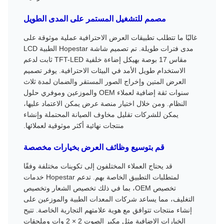
مصمم للتشغيل المستمر على المدى الطويل
غالبًا ما تتطلب تطبيقات العرض الاحترافية عملية موثوقة على
مدى فترات طويلة. تم تصميم شاشة Hopestar الطبية LCD
مقاس 17 بوصة بهيكل إضاءة خلفية TFT-LED ثابت لدعم
الاستخدام طويل الأمد في البيئات الاحترافية. يوفر تصميم
العرض المتين وإخراج الصور المستقر والضمان لمدة ثلاث
سنوات ثقة إضافية لعملاء OEM والموزعين وموفري حلول
النظام. ومن خلال اختيار منصة عرض يمكن الاعتماد عليها،
يمكن للشركات تقليل مخاوف الصيانة المحتملة وإنشاء
منتجات نهائية أكثر موثوقية لعملائها.
قم بتوسيع وظائف العرض بخيارات مخصصة
قد يحتاج العملاء المختلفون إلى تكوينات مختلفة وفقًا
لمتطلبات التطبيق الخاصة بهم. تدعم Hopestar خدمات
تخصيص OEM، بما في ذلك تخصيص الشعار وتخصيص
التغليف، مما يساعد شركات المعدات الطبية والموزعين على
إنشاء منتجات تتوافق مع هوية علامتهم التجارية الخاصة. تتيح
الخيارات الإضافية مثل مكبر الصوت 2 × 2 وات وملحقات