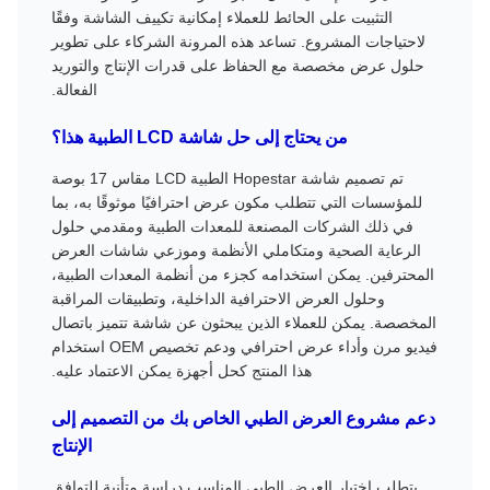
التثبيت على الحائط للعملاء إمكانية تكييف الشاشة وفقًا
لاحتياجات المشروع. تساعد هذه المرونة الشركاء على تطوير
حلول عرض مخصصة مع الحفاظ على قدرات الإنتاج والتوريد
الفعالة.
من يحتاج إلى حل شاشة LCD الطبية هذا؟
تم تصميم شاشة Hopestar الطبية LCD مقاس 17 بوصة
للمؤسسات التي تتطلب مكون عرض احترافيًا موثوقًا به، بما
في ذلك الشركات المصنعة للمعدات الطبية ومقدمي حلول
الرعاية الصحية ومتكاملي الأنظمة وموزعي شاشات العرض
المحترفين. يمكن استخدامه كجزء من أنظمة المعدات الطبية،
وحلول العرض الاحترافية الداخلية، وتطبيقات المراقبة
المخصصة. يمكن للعملاء الذين يبحثون عن شاشة تتميز باتصال
فيديو مرن وأداء عرض احترافي ودعم تخصيص OEM استخدام
هذا المنتج كحل أجهزة يمكن الاعتماد عليه.
دعم مشروع العرض الطبي الخاص بك من التصميم إلى
الإنتاج
يتطلب اختيار العرض الطبي المناسب دراسة متأنية للتوافق