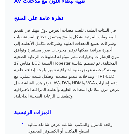
طبية بيضاء اللون مع مدخلات AV
نظرة عامة على المنتج
في البيئات الطبية، تلعب معدات العرض دورًا مهمًا في تقديم
المعلومات المرئية بشكل واضح ومتسق. تحتاج المستشفيات
وشركات تصنيع المعدات الطبية وشركات تكامل الأنظمة إلى
أجهزة مراقبة يمكنها توفير مخرجات صور مستقرة وتوافق
مرن للإشارات وخيارات نشر موثوقة لتطبيقات الرعاية الصحية
المختلفة. تم تصميم شاشة Hopestar الطبية LCD مقاس 17
بوصة كمحطة عرض طبية احترافية تتميز بلوحة إضاءة خلفية
TFT-LED، ومدخلات فيديو متعددة، وهيكل تثبيت عملي. مع
دعم إشارات VGA وHDMI وDVI وAV، توفر هذه الشاشة حل
عرض مرن لتكامل المعدات الطبية وأنظمة المراقبة الاحترافية
وتطبيقات الرعاية الصحية الداخلية.
الميزات الرئيسية
رائعة للمنزل والمكتب: شاشة عرض شاملة مثالية
لسطح المكتب أو الكمبيوتر المحمول