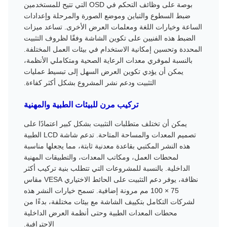
بوصة على وظائف التحكم في OSD التي تتيح للمستخدمين
ضبط السطوع والتباين وموضع الصورة والمرحلة وإعدادات
الساعة وخيارات اللغة ومعلمات العرض الأخرى. تساعد ميزات
الضبط هذه الفنيين على تكوين الشاشة وفقًا لظروف التثبيت
المحددة وتحسين إمكانية الاستخدام في بيئات العمل المختلفة.
بالنسبة لموفري معدات الرعاية الصحية ومتكاملي الأنظمة،
يمكن أن يؤدي تكوين العرض السهل إلى تبسيط عمليات
التثبيت ودعم نشر المشروع بشكل أكثر كفاءة.
تركيب مرن للبيئات الطبية والمهنية
يمكن أن تختلف متطلبات التثبيت بشكل كبير اعتمادًا على
تصميم المعدات والمساحة المتاحة. تدعم شاشة LCD الطبية
هذه النشر المكتبي بقاعدة معدنية ثابتة، مما يجعلها مناسبة
لمحطات العمل، ومكاتب المعدات، والتطبيقات المهنية
الداخلية. بالنسبة للمشروعات التي تتطلب بنية تركيب أكثر
نظافة، يوفر دعم التثبيت على الحائط الاختياري VESA مقاس
75 × 100 مم مرونة إضافية. تسمح خيارات النشر هذه
لشركات التكامل بتكييف الشاشة مع بيئات مختلفة، بدءًا من
محطات المعدات الطبية وحتى أنظمة العرض الداخلية
الاحترافية.