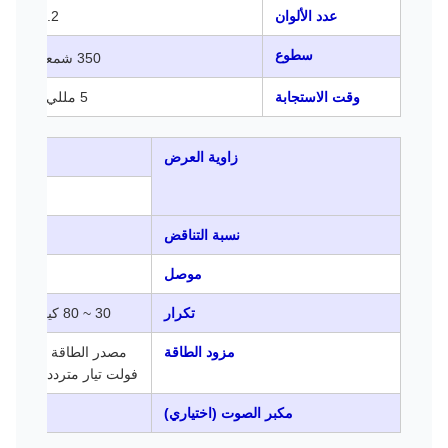
عدد الألوان
16.2 م
2
سطوع
350 شمعة/م
وقت الاستجابة
5 مللي ثانية
زاوية العرض
أفقي
عمودي: 
نسبة التناقض
موصل
فيجا +
تكرار
30 ~ 80 كيلو هرتز / 60 ~ 75 هرتز
مزود الطاقة
فولت تيار متردد (تيار مستمر 12
مكبر الصوت (اختياري)