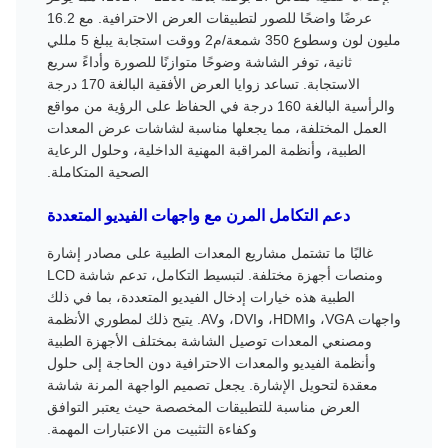
عرضًا واضحًا للصور لتطبيقات العرض الاحترافية. مع 16.2
مليون لون وسطوع 350 شمعة/م2 ووقت استجابة يبلغ 5 مللي
ثانية، توفر الشاشة وضوحًا متوازنًا للصورة وأداءً سريع
الاستجابة. تساعد زوايا العرض الأفقية البالغة 170 درجة
والرأسية البالغة 160 درجة في الحفاظ على الرؤية من مواقع
العمل المختلفة، مما يجعلها مناسبة لشاشات عرض المعدات
الطبية، وأنظمة المراقبة المهنية الداخلية، وحلول الرعاية
الصحية المتكاملة.
دعم التكامل المرن مع واجهات الفيديو المتعددة
غالبًا ما تشتمل مشاريع المعدات الطبية على مصادر إشارة
ومنصات أجهزة مختلفة. لتبسيط التكامل، تدعم شاشة LCD
الطبية هذه خيارات إدخال الفيديو المتعددة، بما في ذلك
واجهات VGA، وHDMI، وDVI، وAV. يتيح ذلك لمطوري الأنظمة
ومصنعي المعدات توصيل الشاشة بمختلف الأجهزة الطبية
وأنظمة الفيديو والمعدات الاحترافية دون الحاجة إلى حلول
معقدة لتحويل الإشارة. يجعل تصميم الواجهة المرنة شاشة
العرض مناسبة للتطبيقات المخصصة حيث يعتبر التوافق
وكفاءة التثبيت من الاعتبارات المهمة.