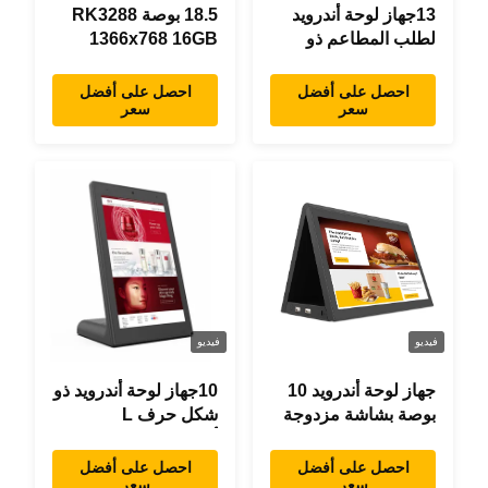
13جهاز لوحة أندرويد
18.5 بوصة RK3288
لطلب المطاعم ذو
1366x768 16GB
شكل حرف "L" بطول
ذاكرة كل شيء في
0.3 بوصة، 1920×1080
جهاز لوحي اندرويد واحد
احصل على أفضل
احصل على أفضل
سعر
سعر
شاشة تعمل باللمس،
تصميم حديث
واي فاي RJ45
فيديو
فيديو
جهاز لوحة أندرويد 10
10جهاز لوحة أندرويد ذو
بوصة بشاشة مزدوجة
شكل حرف L
RK3288 سطح المكتب
أندرويد8.1 RK3288
POE إعلانات جهاز
جهاز لوحة IPS جهاز
احصل على أفضل
احصل على أفضل
سعر
سعر
كمبيوتر لوحي
لوحة لمس للمطعم