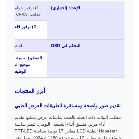
الإعداد (اختياري)
1) توفير حوامل جداري
الحائط، VESA مقاس 75 مم و100 مم
2) توفير قاعدة عقل
التحكم في OSD
تلقائي، +، الط
السطوع، نسبة التباين، ا
موضع المرحلة، ال
الوظيفة، التثبي
أبرز المنتجات
تقديم صور واضحة ومستقرة لتطبيقات العرض الطبي
تتطلب البيئات ذات الصلة بالطب شاشات عرض يمكنها تقديم
أداء مرئي متسق أثناء التشغيل اليومي. تتميز شاشة
Hopestar الطبية LCD مقاس 17 بوصة بشاشة TFT-LED
بإضاءة خلفية مقاس 17 بوصة بدقة 1280 × 1024، مما يوفر