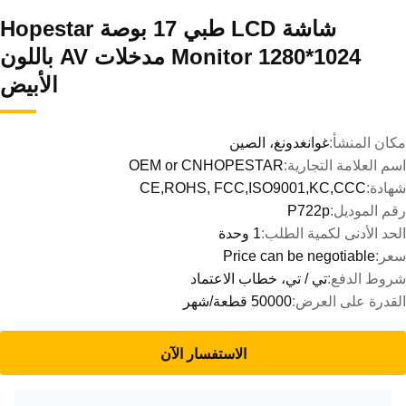
شاشة LCD طبي 17 بوصة Hopestar
Monitor 1280*1024 مدخلات AV باللون
الأبيض
مكان المنشأ:
غوانغدونغ، الصين
اسم العلامة التجارية:
OEM or CNHOPESTAR
شهادة:
CE,ROHS, FCC,ISO9001,KC,CCC
رقم الموديل:
P722p
الحد الأدنى لكمية الطلب:
1 وحدة
سعر:
Price can be negotiable
شروط الدفع:
تي / تي، خطاب الاعتماد
القدرة على العرض:
50000 قطعة/شهر
الاستفسار الآن