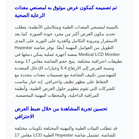
تم تصميمه كمكون عرض موثوق به لمصنعي معدات
الرعاية الصحية
بالنسبة لمصنعي المعدات الطبية ومتكاملي الأنظمة، يتطلب
تحديد مكون العرض أكثر من مجرد جودة الصورة. كما يعد
الاستقرار ومرونة التكامل والقدرة على التوريد على المدى
الطويل من العوامل المهمة أيضًا. توفر شاشة Hopestar
Medical LCD Monitor منصة أجهزة عملية يمكن دمجها في
تطبيقات احترافية مختلفة. يتيح حجم الشاشة مقاس 17 بوصة
ونسبة العرض إلى الارتفاع 5:4 وخيارات الإدخال المتعددة
للمهندسين تكييف الشاشة مع تصميمات معدات محددة مع
الحفاظ على مظهر نظيف واحترافي. إنه خيار مناسب
للشركات التي تقوم بتطوير حلول العرض الطبية، وأنظمة
المراقبة الداخلية، والمحطات المهنية المخصصة.
تحسين تجربة المشاهدة من خلال ضبط العرض
الاحترافي
قد تتطلب البيئات الطبية والمهنية المختلفة تكوينات مختلفة
للشاشة. تشتمل شاشة Hopestar الطبية LCD مقاس 17