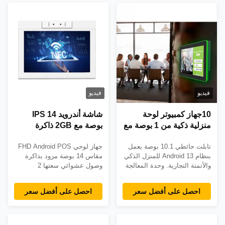
لنشر B2B بشكل موثوق.
المؤسسات. ضمان لمدة عامين
وخيارات OEM/ODM مخصصة
متاحة.
فيديو
فيديو
10جهاز كمبيوتر لوحة
شاشة أندرويد IPS 14
منزلية ذكية من 1 بوصة مع
بوصة مع 2GB ذاكرة
وحدة معالجة RK3566 و
الوصول العشوائي ووظيفة
تابلت حائطي 10.1 بوصة يعمل
جهاز لوحي FHD Android POS
LED Light Bar من أربعة
NFC لتطبيقات POS
بنظام Android 13 للمنزل الذكي
مقاس 14 بوصة مزود بذاكرة
جوانب - شاشة تحكم
والأتمتة التجارية. وحدة المعالجة
وصول عشوائي سعتها 2
Android مثبتة على
المركزية RK3566، وذاكرة
جيجابايت وNFC و10 نقاط
الحائط
الوصول العشوائي (RAM) سعة
لمس. مثالي لتجارة التجزئة
احصل على أفضل سعر
احصل على أفضل سعر
4 جيجابايت، وPoE/NFC
والضيافة بفضل التصميم المدمج
اختياري. تصميم مدمج وأداء
والاتصال المتعدد والمهام
موثوق به ويدعم تخصيص OEM.
المتعددة السلسة.