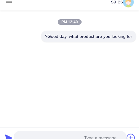
sales
عنوان: 601-606، الطابق 6، المبنى E، حديقة يوانفين الصناعية، منطقة
12:40 PM
دالانغ الفرعية، منطقة لونغهوا، شنشن، غوانغدونغ، CN
Good day, what product are you looking for?
هاتف:
86-13424296897
بريد إلكتروني:
hope10@cnhopestar.com
مسكن
منتجات
معلومات عنا
جولة في المعمل
مراقبة الجودة
اتصل بنا
سياسة الخصوصية
|
خريطة الموقع
Copyright © 2021-2026 Shenzhen Hopestar SCI-TECH Co., Ltd.. جميع