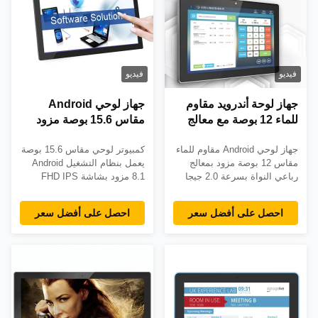
فيديو
فيديو
جهاز لوحة أندرويد مقاوم
جهاز لوحي Android
للماء 12 بوصة مع معالج
مقاس 15.6 بوصة مزود
رباعي النواة 2.0Ghz
بشاشة IPS بدقة
جهاز لوحي Android مقاوم للماء
كمبيوتر لوحي مقاس 15.6 بوصة
وشاشة IPS للاستخدام
1920x1080 FHD ونظام
مقاس 12 بوصة مزود بمعالج
يعمل بنظام التشغيل Android
الصناعي
تشغيل Android 8.1
رباعي النواة بسرعة 2.0 جيجا
8.1 مزود بشاشة FHD IPS
ولمس سعوي 10 نقاط
هرتز وذاكرة وصول عشوائي
ولمسة 10 نقاط ووحدة معالجة
سعتها 2 جيجا بايت ولمسة
مركزية رباعية النواة RK3288.
احصل على أفضل سعر
احصل على أفضل سعر
سعوية. مصمم للاستخدام
مصمم للعمل على مدار 24
الصناعي مع ضمان لمدة عامين
ساعة طوال أيام الأسبوع في
وخيارات OEM/ODM مخصصة.
معدات اللياقة البدنية واللافتات
الرقمية. يتوفر ضمان لمدة 3
سنوات ومقاوم للماء وخيارات
OEM مخصصة.