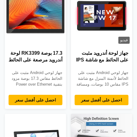
تخصيص OEM لتكامل
المستشفى.
فيديو
جهاز لوحة أندرويد مثبت
17.3 بوصة RK3399 لوحة
على الحائط مع شاشة IPS
أندرويد مرصعة على الحائط
بمسافة 0.264 مم و POE
مع دعم POE وشاشة
جهاز لوحي Android مثبت على
جهاز لوحي Android مثبت على
Power للاتصال بالمنزل
لمسة Full HD
الحائط لأتمتة المنزل مع شاشة
الحائط مقاس 17.3 بوصة مزود
الذكي
IPS مقاس 10 بوصات، ومسافة
بتقنية Power over Ethernet
بكسل 0.264 مم، ودعم PoE،
و4G LTE اختياري ومعالج
وضمان لمدة عامين. مثالي
RK3399. مصمم للاستخدام
احصل على أفضل سعر
احصل على أفضل سعر
للتحكم الذكي المركزي والموثوق
التجاري على مدار 24 ساعة
في المشاريع السكنية والتجارية.
طوال أيام الأسبوع في تطبيقات
البيع بالتجزئة والضيافة
والتطبيقات الصناعية. ويتميز
بضمان لمدة 3 سنوات وخيارات
تخصيص OEM شاملة.