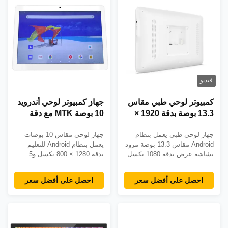
فيديو
كمبيوتر لوحي طبي مقاس
جهاز كمبيوتر لوحي أندرويد
13.3 بوصة بدقة 1920 ×
10 بوصة MTK مع دقة
1080 ومعالج RK3288
1280x800 للتعليم
جهاز لوحي طبي يعمل بنظام
جهاز لوحي مقاس 10 بوصات
لتطبيقات الرعاية الصحية
المدرسي
Android مقاس 13.3 بوصة مزود
يعمل بنظام Android للتعليم
بشاشة عرض بدقة 1080 بكسل
بدقة 1280 × 800 بكسل و5
ومعالج RK3288 وذاكرة وصول
نقاط لمس سعوية وضمان لمدة
عشوائي (RAM) سعة 2
عامين. يتميز بتصميم مقاوم
احصل على أفضل سعر
احصل على أفضل سعر
جيجابايت وميزات خاصة بالرعاية
للماء، واتصال WiFi/BT، وخيارات
الصحية. يشتمل على حامل على
ذاكرة مرنة بسعة 8-32 جيجابايت
الحائط وكاميرات مزدوجة وشبكة
لأداء موثوق في الفصل
WiFi/Ethernet/Bluetooth
الدراسي.
وضمان لمدة 3 سنوات. يدعم