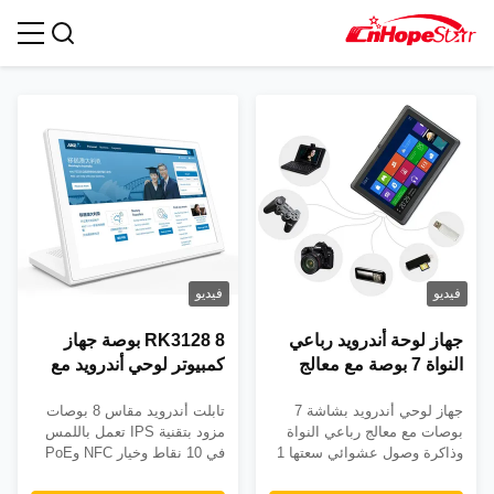
الجهاز اللوحي المنزلي الذكي
فيديو
فيديو
جهاز لوحة أندرويد رباعي
RK3128 8 بوصة جهاز
النواة 7 بوصة مع معالج
كمبيوتر لوحي أندرويد مع
Allwinner A33 للتطبيقات
1280x800 IPS شاشة
جهاز لوحي أندرويد بشاشة 7
تابلت أندرويد مقاس 8 بوصات
التجارية
لمس وخيار NFC POE
بوصات مع معالج رباعي النواة
مزود بتقنية IPS تعمل باللمس
وذاكرة وصول عشوائي سعتها 1
في 10 نقاط وخيار NFC وPoE
غيغابايت وذاكرة وصول عشوائي
وضمان لمدة 3 سنوات. مثالية