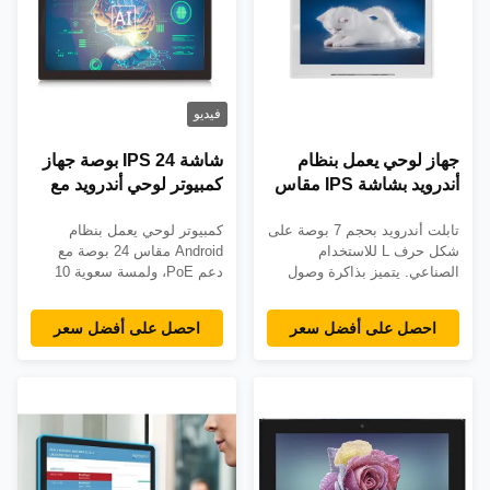
فيديو
جهاز لوحي يعمل بنظام
شاشة IPS 24 بوصة جهاز
أندرويد بشاشة IPS مقاس
كمبيوتر لوحي أندرويد مع
7 بوصة مع خيار RJ45
لمسة سعة 10 نقاط ودعم
تابلت أندرويد بحجم 7 بوصة على
كمبيوتر لوحي يعمل بنظام
ومعالج رباعي النواة
RJ45 إثنتر للاستخدام على
شكل حرف L للاستخدام
Android مقاس 24 بوصة مع
Cortex A7
الجدار
الصناعي. يتميز بذاكرة وصول
دعم PoE، ولمسة سعوية 10
عشوائي (RAM) سعة 1
نقاط، وحامل حائطي متوافق مع
جيجابايت، وتخزين سعة 16
معايير VESA. يتميز بذاكرة
احصل على أفضل سعر
احصل على أفضل سعر
جيجابايت، ونظام التشغيل
وصول عشوائي (RAM) سعة 2
Android 6.0، وخيارات اتصال
غيغابايت وذاكرة تخزين سعة 16
متعددة (WiFi، وRJ45، و3G/4G).
غيغابايت وضمان لمدة 3 سنوات.
معتمدة من CE/FCC/ROHS مع
مثالية لتطبيقات اللافتات الرقمية
ضمان لمدة عامين ودعم شامل
والأكشاك الداخلية.
لما بعد البيع.