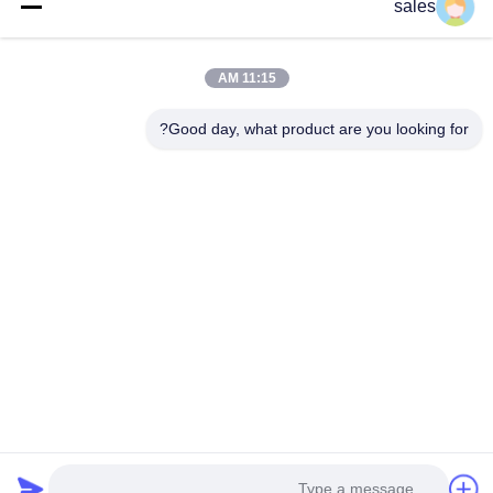
sales
عنوان: 601-606، الطابق 6، المبنى E، حديقة يوانفين الصناعية، منطقة
11:15 AM
دالانغ الفرعية، منطقة لونغهوا، شنشن، غوانغدونغ، CN
Good day, what product are you looking for?
هاتف:
86-13424296897
بريد إلكتروني:
hope10@cnhopestar.com
مسكن
منتجات
معلومات عنا
جولة في المعمل
مراقبة الجودة
اتصل بنا
سياسة الخصوصية
|
خريطة الموقع
Copyright © 2021-2026 Shenzhen Hopestar SCI-TECH Co., Ltd.. جميع