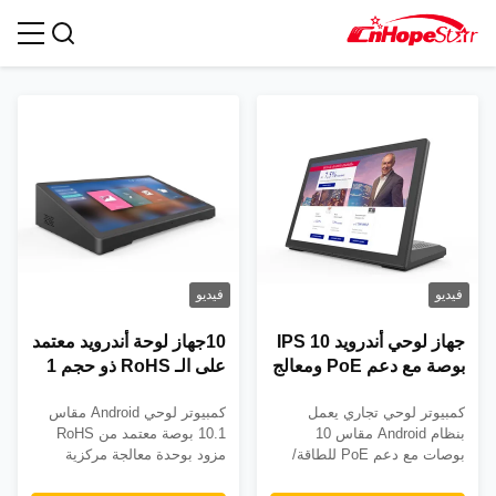
الجهاز اللوحي المنزلي الذكي
فيديو
فيديو
جهاز لوحي أندرويد IPS 10
10جهاز لوحة أندرويد معتمد
بوصة مع دعم PoE ومعالج
على الـ RoHS ذو حجم 1
رباعي النواة RK3128
بوصة مع وحدة معالجة
كمبيوتر لوحي تجاري يعمل
كمبيوتر لوحي Android مقاس
للاستخدام التجاري
رباعية النواة وملامسة سعة
بنظام Android مقاس 10
10.1 بوصة معتمد من RoHS
بوصات مع دعم PoE للطاقة/
مزود بوحدة معالجة مركزية
البيانات بكابل واحد، ومخرج
رباعية النواة ولمس سعوي