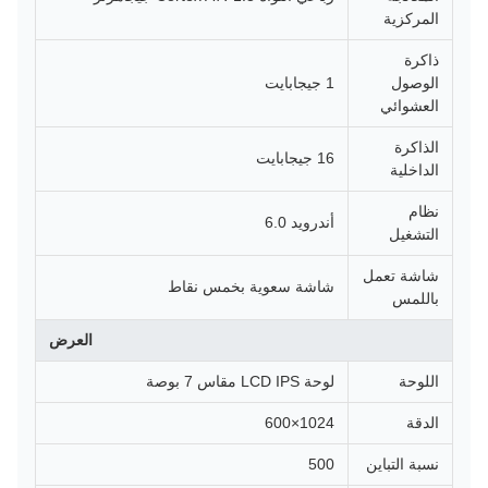
المركزية
ذاكرة
الوصول
1 جيجابايت
العشوائي
الذاكرة
16 جيجابايت
الداخلية
نظام
أندرويد 6.0
التشغيل
شاشة تعمل
شاشة سعوية بخمس نقاط
باللمس
العرض
اللوحة
لوحة LCD IPS مقاس 7 بوصة
الدقة
1024×600
نسبة التباين
500