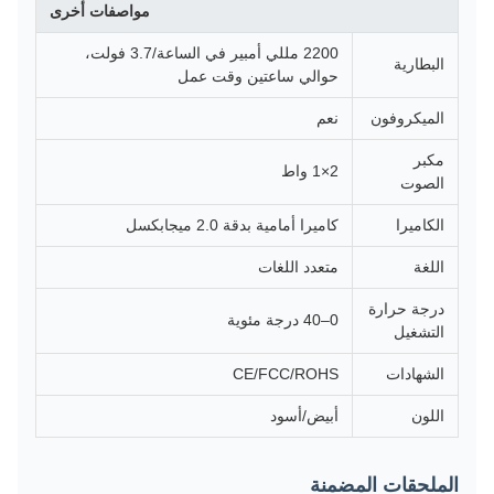
مواصفات أخرى
2200 مللي أمبير في الساعة/3.7 فولت،
البطارية
حوالي ساعتين وقت عمل
الميكروفون
نعم
مكبر
2×1 واط
الصوت
الكاميرا
كاميرا أمامية بدقة 2.0 ميجابكسل
اللغة
متعدد اللغات
درجة حرارة
0–40 درجة مئوية
التشغيل
الشهادات
CE/FCC/ROHS
اللون
أبيض/أسود
الملحقات المضمنة