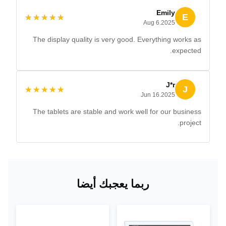
Emily
E
★★★★★
★★★★★
Aug 6.2025
The display quality is very good. Everything works as
expected.
J*r
J
★★★★★
★★★★★
Jun 16.2025
The tablets are stable and work well for our business
project.
ربما يعجبك أيضا