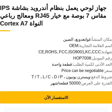
جهاز لوحي يعمل بنظام أندرويد بشاشة IPS
مقاس 7 بوصة مع خيار RJ45 ومعالج رباعي
النواة Cortex A7
مكان المنشأ:
غوانغدونغ، الصين
اسم العلامة التجارية:
OEM
شهادة:
CE,ROHS, FCC,ISO9001,KC,CCC
رقم الموديل:
HOP7008
الحد الأدنى لكمية الطلب:
قطعة واحدة
سعر:
Price can be negotiable
شروط الدفع:
ويسترن يونيون ، T / T ، L / C ، D / P
القدرة على العرض:
50000 قطعة/شهر
الاستفسار الآن