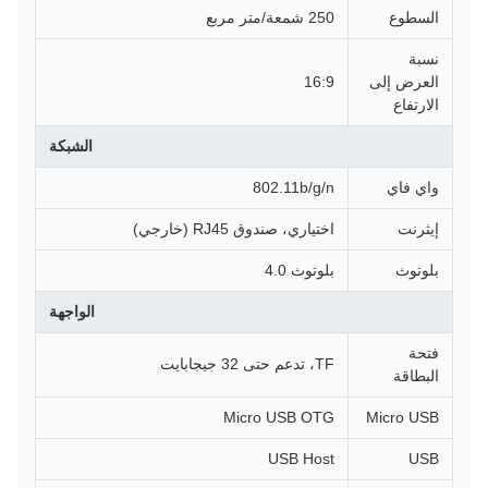
السطوع
250 شمعة/متر مربع
نسبة
العرض إلى
16:9
الارتفاع
الشبكة
واي فاي
802.11b/g/n
إيثرنت
اختياري، صندوق RJ45 (خارجي)
بلوتوث
بلوتوث 4.0
الواجهة
فتحة
TF، تدعم حتى 32 جيجابايت
البطاقة
Micro USB OTG
Micro USB
USB Host
USB