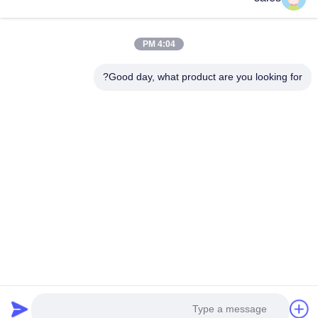
4:04 PM
عنوان: 601-606، الطابق 6، المبنى E، حديقة يوانفين الصناعية، منطقة
دالانغ الفرعية، منطقة لونغهوا، شنشن، غوانغدونغ، CN
Good day, what product are you looking for?
هاتف:
86-13424296897
بريد إلكتروني:
hope10@cnhopestar.com
مسكن
منتجات
معلومات عنا
جولة في المعمل
مراقبة الجودة
اتصل بنا
سياسة الخصوصية
|
خريطة الموقع
Copyright © 2021-2026 Shenzhen Hopestar SCI-TECH Co., Ltd.. جميع
الحقوق محفوظة.