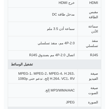
HDMI
خرج HDMI
مقبس
مدخل طاقة DC
الطاقة
سماعة
سماعة أذن 3.5 ملم
الأذن
منفذ
4P-2.0 مم، منفذ تسلسلي
تسلسلي
RJ45
اتصال 4P-2.0 مم بصندوق RJ45
تشغيل الوسائط
صيغة
MPEG-1، MPEG-2، MPEG-4، H.263،
الفيديو
H.264، VC1، RV إلخ، تدعم حتى 1080p
صيغة
MP3/WMA/AAC إلخ.
الصوت
الصورة
JPEG