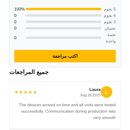
5 نجوم
100%
4 نجوم
0
3 نجوم
0
نجمتان
0
نجمة
0
واحدة
اكتب مراجعة
جميع المراجعات
Laura
L
★★★★★
★★★★★
Aug 28.2025
The devices arrived on time and all units were tested
successfully. Communication during production was
very smooth.