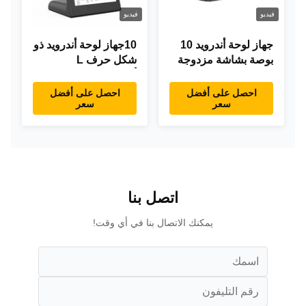
فيديو
فيديو
جهاز لوحة أندرويد 10
10جهاز لوحة أندرويد ذو
بوصة بشاشة مزدوجة
شكل حرف L
RK3288 سطح المكتب
أندرويد8.1 RK3288
POE إعلانات جهاز
جهاز لوحة IPS جهاز
احصل على أفضل
احصل على أفضل
سعر
سعر
كمبيوتر لوحي
لوحة لمس للمطعم
اتصل بنا
يمكنك الاتصال بنا في أي وقت!