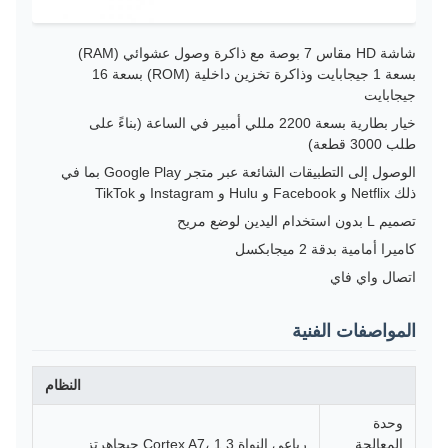
شاشة HD مقاس 7 بوصة مع ذاكرة وصول عشوائي (RAM)
بسعة 1 جيجابايت وذاكرة تخزين داخلية (ROM) بسعة 16
جيجابايت
خيار بطارية بسعة 2200 مللي أمبير في الساعة (بناءً على
طلب 3000 قطعة)
الوصول إلى التطبيقات الشائعة عبر متجر Google Play بما في
ذلك Netflix و Facebook و Hulu و Instagram و TikTok
تصميم L بدون استخدام اليدين لوضع مريح
كاميرا أمامية بدقة 2 ميجابكسل
اتصال واي فاي
المواصفات الفنية
النظام
وحدة
المعالجة
رباعي النواة Cortex A7، 1.3 جيجاهرتز