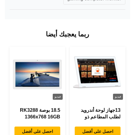
ربما يعجبك أيضا
فيديو
فيديو
13جهاز لوحة أندرويد
18.5 بوصة RK3288
لطلب المطاعم ذو
1366x768 16GB
شكل حرف "L" بطول
ذاكرة كل شيء في
0.3 بوصة، 1920×1080
جهاز لوحي اندرويد واحد
احصل على أفضل
احصل على أفضل