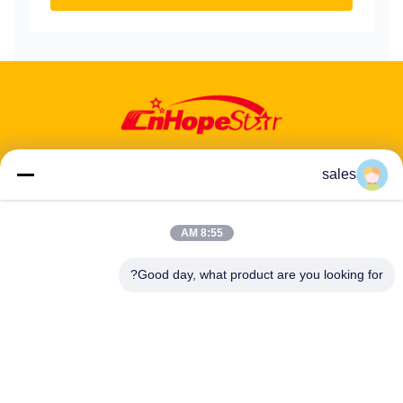
sales
8:55 AM
عنوان: 601-606، الطابق 6، المبنى E، حديقة يوانفين الصناعية، منطقة
دالانغ الفرعية، منطقة لونغهوا، شنشن، غوانغدونغ، CN
Good day, what product are you looking for?
هاتف:
86-13424296897
بريد إلكتروني:
hope10@cnhopestar.com
مسكن
منتجات
معلومات عنا