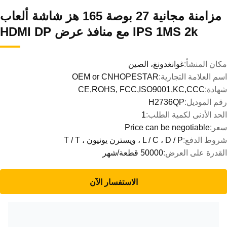
مزامنة مجانية 27 بوصة 165 هز شاشة ألعاب
IPS 1MS 2k مع منافذ عرض HDMI DP
مكان المنشأ:
غوانغدونغ، الصين
اسم العلامة التجارية:
OEM or CNHOPESTAR
شهادة:
CE,ROHS, FCC,ISO9001,KC,CCC
رقم الموديل:
H2736QP
الحد الأدنى لكمية الطلب:
1
سعر:
Price can be negotiable
شروط الدفع:
L / C ، D / P ، ويسترن يونيون ، T / T
القدرة على العرض:
50000 قطعة/شهر
الاستفسار الآن