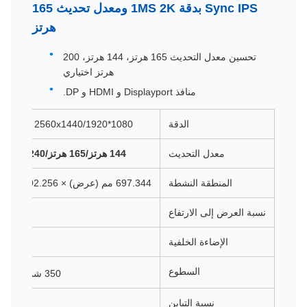
Sync IPS بدقة 1MS 2K ومعدل تحديث 165
هرتز
تحسين معدل التحديث 165 هرتز، 144 هرتز، 200
هرتز اختياري
منافذ Displayport و HDMI و DP.
الدقة
2560x1440/1920*1080 بكسل اختياري
معدل التحديث
144 هرتز/165 هرتز/240 هرتز اختياري
المنطقة النشطة
697.344 مم (عرض) × 392.256 مم (ارتفاع)
نسبة العرض إلى الارتفاع
الإضاءة الخلفية
السطوع
350 شمعة/متر مربع
نسبة التباين
:1