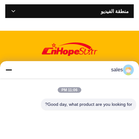
منطقة الفيديو
كل الفيديوهات
安卓平板
أجهزة الأجهزة
带灯系列
sales
تثبيت أندرويد على الحائط
عنوان: 601-606، الطابق 6، المبنى E، حديقة يوانفين الصناعية، منطقة
11:06 PM
دالانغ الفرعية، منطقة لونغهوا، شنشن، غوانغدونغ، CN
卧式安卓
Good day, what product are you looking for?
هاتف:
86-13424296897
المنزل الذكي
بريد إلكتروني:
hope10@cnhopestar.com
شجرة الصورة
مسكن
منتجات