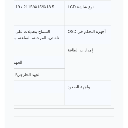
نوع شاشة LCD
2115/4/15/6/18.5 / 19 / 19.5 / 20 / 21.5 / 22 / 23 / 23.6 / 24
أجهزة التحكم في OSD
السماح بتعديلات على الشاشة م
تلقائي، المرحلة، الساعة، موقع H / V، اللغات، الوظيفة، إعادة تعيين
إمدادات الطاقة
الجهد الدخالي: 100-240 فاكس، 50-60 ه
الجهد الخارجي/التيار: 12 فولت عند 4 آمبرات كحد أقصى
واجهة الصعود
2) دعامة التثبيت، أفقية أو عمودية