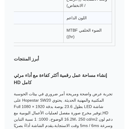
/ الانخفاض)
اللون الداعم
الضوء الخلفي MTBF
((hr)
أبرز المنتجات
إنشاء مساحة عمل رقمية أكثر كفاءة مع أداء مرئي
كامل HD
تجربة عرض واضحة ومريحة أمر ضروري في بيئات الحوسبة
المكتبية والمهنية الحديثة. يحتوي Hopestar SW20 على
شاشة LED بطول 23.6 بوصة بدقة 1920 × 1080 Full
HD,توفير مخرج صورة مفصل لعمليات الأعمال اليومية مع
دعم لون 16.2M، 250 cd/m2 الوضوح، 1000: 1 نسبة التباين
وسرعة 5ms / 6ms وقت الاستجابة،يقدم الشاشة أداءً بصريًا