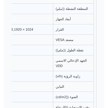
المنطقة النشطة ((ملم)
أبعاد الجهاز
القرار
1024 × 768,1920 × 1080,1024 × 768,1680 × 1050
مصعد VESA
نقطة الطول ((ملم))
الجهد الإدخالي الاسمي
VDD
زاوية الرؤية (v/h)
التباين
الضوء ((cd/m2)
وقت الاستجابة ((الارتفاع