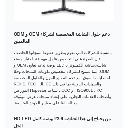
دعم حلول الشاشة المخصصة لشركاء OEM و ODM
العالميين
بالنسبة للشركات التي تقوم بتطوير خطوط منتجاتها الخاصة ،
فإن القدرة على التخصيص عامل مهم عند اختيار مصنع
شاشة.شاشة الكمبيوتر LED 6 بوصة تدعم تعاون OEM و
ODM، مما يسمح للشركاء بتخصيص تكوينات المنتجات وفقًا
لمتطلبات السوق. مع دعم التصنيع المرن والحلول المخصصة
والشهادات الدولية بما في ذلك CE ،الـ ROHS، FCC ،
ISO9001 ، KC ، و CCC ، يساعد Hopestar الموزعين
وأصحاب العلامات التجارية على إنشاء منتجات عرض موثوقة
مع الحفاظ على معايير الجودة المتسقة.
من يحتاج إلى هذا الشاشة 23.6 بوصة كامل HD LED
الحل