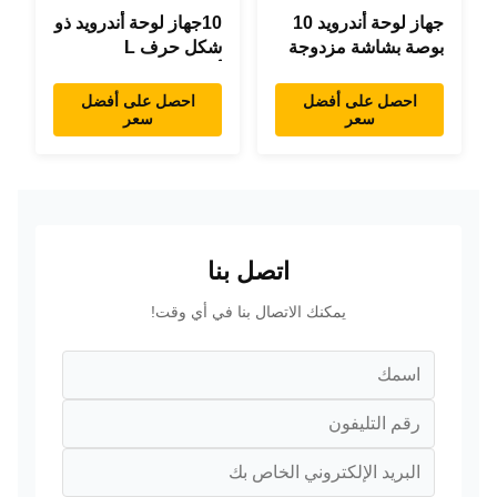
جهاز لوحة أندرويد 10
10جهاز لوحة أندرويد ذو
بوصة بشاشة مزدوجة
شكل حرف L
RK3288 سطح المكتب
أندرويد8.1 RK3288
POE إعلانات جهاز
جهاز لوحة IPS جهاز
احصل على أفضل
احصل على أفضل
سعر
سعر
كمبيوتر لوحي
لوحة لمس للمطعم
اتصل بنا
يمكنك الاتصال بنا في أي وقت!