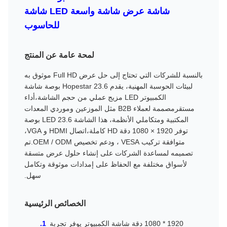
شاشة عرض شاشة واسعة LED شاشة
للحاسوب
لمحة عامة عن المنتج
بالنسبة للشركات التي تحتاج إلى حل عرض Full HD موثوق به
لبيئات الحوسبة المهنية، يقدم Hopestar 23.6 بوصة شاشة
الكمبيوتر LED مزيج عملي من حجم الشاشة،أداء
مستقرمصممة لعملاء B2B مثل الموزعين وموردي المعدات
المكتبية ومتكاملي الأنظمة، هذا الشاشة LED 23.6 بوصة
توفر 1920 × 1080 دقة HD كاملة،اتصال HDMI و VGA،
متوافقة تركيب VESA ، ودعم تخصيص OEM / ODM.تم
تصميمه لمساعدة الشركات على إنشاء حلول عرض متسقة
لأسواق مختلفة مع الحفاظ على إمدادات موثوقة وتكامل
سهل.
الخصائص الرئيسية
1920 * 1080 دقة شاشة الكمبيوتر يوفر تجربة