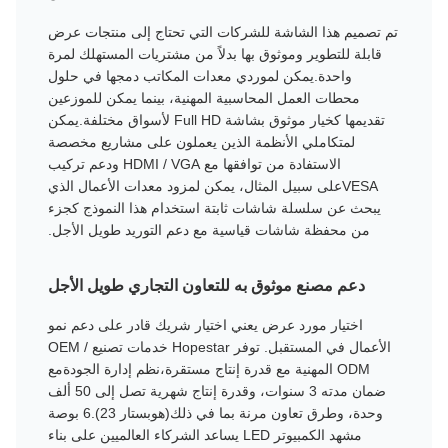
تم تصميم هذا الشاشة للشركات التي تحتاج إلى منتجات عرض
قابلة للتطوير وموثوق بها بدلاً من مشتريات المستهلك لمرة
واحدة.يمكن لموردي معدات المكاتب دمجها في حلول
محطات العمل المحاسبية المهنية، بينما يمكن للموزعين
تقديمها كخيار موثوق بشاشة Full HD لأسواق مختلفة.يمكن
لمتكاملي الأنظمة الذين يعملون على مشاريع مخصصة
الاستفادة من توافقها مع HDMI / VGA ودعم تركيب
VESAعلى سبيل المثال، يمكن لمزود معدات الأعمال الذي
يبحث عن سلسلة شاشات ثابتة استخدام هذا النموذج كجزء
من محفظة شاشات قياسية مع دعم التوريد طويل الأجل.
دعم مصنع موثوق به للتعاون التجاري طويل الأجل
اختيار مورد عرض يعني اختيار شريك قادر على دعم نمو
الأعمال في المستقبل. توفر Hopestar خدمات تصنيع OEM /
ODM المهنية مع قدرة إنتاج مستقرة،نظم إدارة الجودةمع
ضمان مدته 3 سنوات، وقدرة إنتاج شهرية تصل إلى 50 ألف
وحدة، وطرق تعاون مرنة بما في ذلك(هوبستار 23).6 بوصة
مشهد الكمبيوتر LED يساعد الشركاء العالميين على بناء