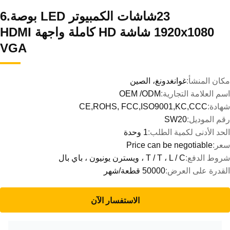
23شاشات الكمبيوتر LED بوصة.6
1920x1080 شاشة HD كاملة واجهة HDMI
VGA
مكان المنشأ:
غوانغدونغ، الصين
اسم العلامة التجارية:
OEM /ODM
شهادة:
CE,ROHS, FCC,ISO9001,KC,CCC
رقم الموديل:
SW20
الحد الأدنى لكمية الطلب:
1 وحدة
سعر:
Price can be negotiable
شروط الدفع:
T / T ، L / C ، ويسترن يونيون ، باي بال
القدرة على العرض:
50000 قطعة/شهر
الاستفسار الآن