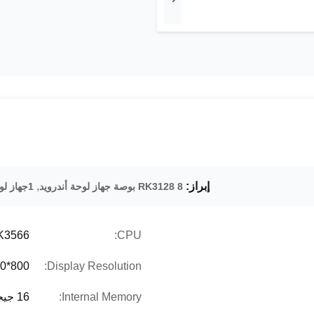
إبراز:
,
RK3128 8 بوصة جهاز لوحة أندرويد
1جهاز لوحة أندرويد ذو 33 جيجاز 8 بوصة
K3566
CPU:
800*1280
Display Resolution:
Internal Memory:
16 جيجابايت