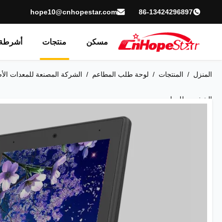
hope10@cnhopestar.com
86-13424296897
مسكن
منتجات
أشرطة 
المنزل
/
المنتجات
/
لوحة طلب المطاعم
/
الشخصي للمطعم