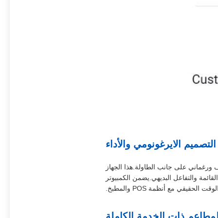
التصميم الايرغونومي والأداء
 جنبا إلى جنب مع موقف سطح المكتب على شكل L يخلق إعداد نظيف ورغماني على جانب الطاولة.هذا الجهاز
لقائمة والتفاعل البديهي.يضمن الكمبيوتر
قيقي مع أنظمة POS والمطبخ.
لمطاعم ذات الخدمة الكاملة