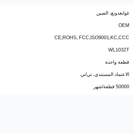
غوانغدونغ، الصين
OEM
CE,ROHS, FCC,ISO9001,KC,CCC
WL1032T
قطعة واحدة
الاعتماد المستندي، تي/تي
50000 قطعة/شهر