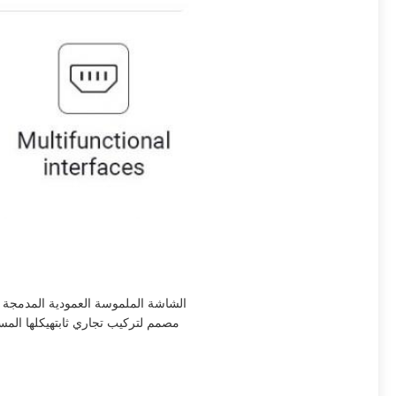
مصمم لتركيب تجاري ثابتهيكلها المست