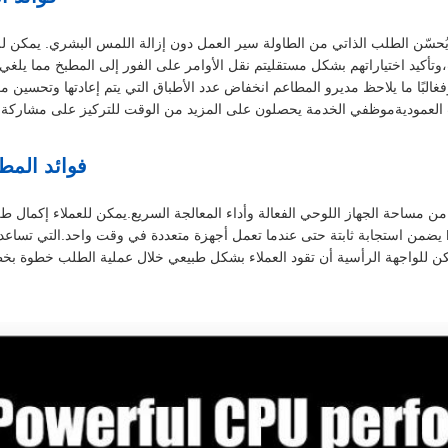
ُحسّن الطلب الذاتي من الطاولة سير العمل دون إزالة اللمس البشري. يمكن ل
وتأكيد اختياراتهم بشكل مستقليتم نقل الأوامر على الفور إلى المطبخ مما يلغي
فغالبًا ما يلاحظ مديرو المطاعم انخفاض عدد الأطباق التي يتم إعادتها وتحسين 
العموديةموظفي الخدمة يحصلون على المزيد من الوقت للتركيز على مشاركة الع
فوائد المط
 مساحة الجهاز اللوحي الفعالة وأداء المعالجة السريع.يمكن للعملاء إكمال طلب
انتظار مساعدة الصرافمعالج RK3566 يضمن استجابة ثابتة حتى عندما تعمل أجهزة متعددة في وقت واح
للواجهة الرأسية أن تقود العملاء بشكل طبيعي خلال عملية الطلب خطوة بخطو