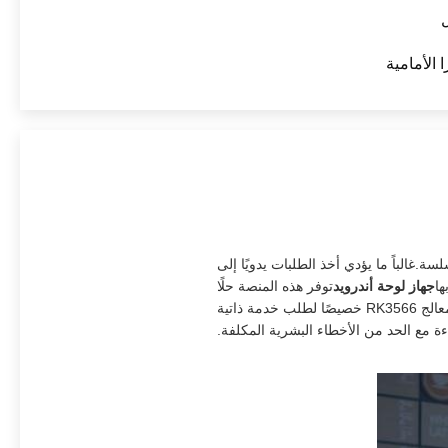
ل
ا الأمامية
الباً ما يؤدي أخذ الطلبات يدويًا إلى
ها
جهاز لوحة أندرويد
توفر هذه المنصة حلًا
عمليًا وقابلًا للتطوير. تم تصميم هذا الجهاز اللوحي من نوع أندرويد من نوع OEM / ODM 8 بوصة على شكل L مدعومًا بمعالج RK3566 خصيصًا لطلب خدمة ذاتية
 مع الحد من الأخطاء البشرية المكلفة.