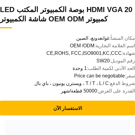
HDMI VGA 20 بوصة الكمبيوتر المكتب LED
كمبيوتر OEM ODM شاشة الكمبيوتر
مكان المنشأ:
غوانغدونغ، الصين
اسم العلامة التجارية:
OEM /ODM
شهادة:
CE,ROHS, FCC,ISO9001,KC,CCC
رقم الموديل:
SW20
الحد الأدنى لكمية الطلب:
1 وحدة
سعر:
Price can be negotiable
شروط الدفع:
T / T ، L / C ، ويسترن يونيون ، باي بال
القدرة على العرض:
50000 قطعة/شهر
الاستفسار الآن