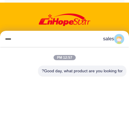
sales
عنوان: 601-606، الطابق 6، المبنى E، حديقة يوانفين الصناعية، منطقة
12:57 PM
دالانغ الفرعية، منطقة لونغهوا، شنشن، غوانغدونغ، CN
Good day, what product are you looking for?
هاتف:
86-13424296897
بريد إلكتروني:
hope10@cnhopestar.com
مسكن
منتجات
معلومات عنا
جولة في المعمل
مراقبة الجودة
اتصل بنا