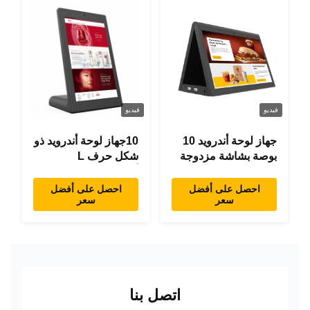
فيديو
فيديو
جهاز لوحة أندرويد 10
10جهاز لوحة أندرويد ذو
بوصة بشاشة مزدوجة
شكل حرف L
RK3288 سطح المكتب
أندرويد8.1 RK3288
POE إعلانات جهاز
جهاز لوحة IPS جهاز
احصل على أفضل
احصل على أفضل
سعر
سعر
كمبيوتر لوحي
لوحة لمس للمطعم
اتصل بنا