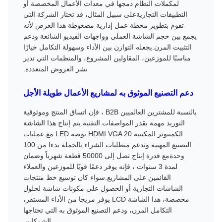
لمكملات النظام دمجها في معدات الأعمال المخصصة أو
التطبيقات التجاريةعلى سبيل المثال، قد تختار الشركة التي
تقوم بتطوير محطة عمل إدارية مضغوطة هذا العرض لأنه
يجمع بين حجم الشاشة العملي وواجهات الفيديو الشائعة ودعم
التثبيت المرن.يجعله التوازن بين الأداء وسهولة التكامل خيارًا
مناسبًا للموزعين، المقاولين المشروع، والمنظمات التي تدير
نشر العروض المتعددة.
دعم التصنيع الموثوق به لمشاريع الأعمال طويلة الأجل
بالنسبة للمشترين العالميين B2B ، فإن اتساق المنتج وموثوقية
التوريد مهمة بقدر المواصفات التقنية.يتم إنتاج هذا الشاشة
الكمبيوتر المكتبية HDMI VGA 20 بوصة LED مع عمليات
التصنيع المهنية وتدعم متطلبات الشراء بالجملة بدءا من 100
وحدةمع قدرة إنتاج تصل إلى 50000 قطعة شهرياً وضمان
لمدة 3 سنوات ، فإنه يوفر دعمًا قويًا للموزعين والعملاء
القائمين على المشاريع.سواء كان توسيع خط منتجات
الشاشات التجارية أو الحصول على مكونات شاشة لحلول
مخصصة، هذا الشاشة LCD يوفر مزيجا من الأداء المستقر،
التكامل المرن، ودعم التصنيع الموثوق به التي تحتاجها
الشركات.