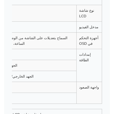
نوع شاشة
LCD
مدخل الفيديو
أجهزة التحكم
السماح بتعديلات على الشاشة من الوضوح، نسبة 
في OSD
الساعة، موقع H / V، اللغات، الوظيفة، إعادة تعيين
إمدادات
الطاقة
الجهد الدخالي: 100-240 فاكس، 50
الجهد الخارجي/التيار: 12 فولت عند 4 آمبرات كحد أقصى
واجهة الصعود
2) دعامة التثبيت،