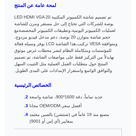
لمحة عامة عن المنتج
تم تصميم شاشة الكمبيوتر المكتبية LED HDMI VGA 20
بوصة للشركات التي تحتاج إلى حل مستقر ومرن للشاشة
لعمليات الكمبيوتر اليومية،وتطبيقات الكمبيوتر المخصصةمع
حجم شاشة متوازن 20 بوصة، دعم مدخل فيديو مزدوج،
ومتوافقة VESA تركيب،هذا الشاشة LCD يوفر وسيلة فعالة
للمؤسسات ومتكاملة النظام لنشر محطات عرض موثوق
بهابدلاً من التركيز فقط على مواصفات الشاشة، تم تصميم
المنتج حول متطلبات العمل العملية مثل التثبيت السهل
والتوافق الواسع واستقرار الإمدادات على المدى الطويل.
الخصائص الرئيسية
جديد تماماً، دقة 1600*900، شاشة واسعة
أفضل سعر،OEM/ODM مجانا
مصنع منذ 19 عاماً في (شنتشن) بالصين معتمد
بمعايير (آي إس أو 9001)