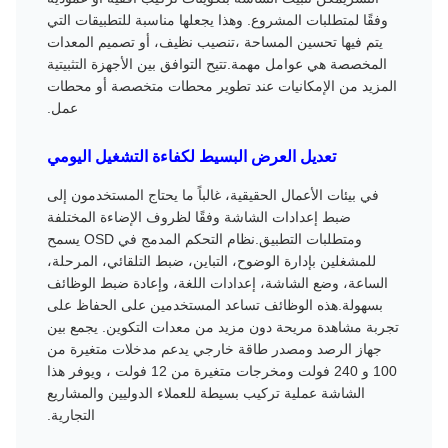
وفقًا لمتطلبات المشروع. وهذا يجعلها مناسبة للتطبيقات التي
يتم فيها تحسين المساحة ،تنصيب نظيف، أو تصميم المعدات
المخصصة هي عوامل مهمة.تتيح التوافق بين الأجهزة التثبيتية
المزيد من الإمكانيات عند تطوير محطات متخصصة أو محطات
عمل.
تعديل العرض البسيط لكفاءة التشغيل اليومي
في بيئات الأعمال الحقيقية، غالباً ما يحتاج المستخدمون إلى
ضبط إعدادات الشاشة وفقًا لظروف الإضاءة المختلفة
ومتطلبات التطبيق.نظام التحكم المدمج في OSD يسمح
للمشغلين بإدارة الوضوح، التباين، ضبط التلقائي، المرحلة،
الساعة، وضع الشاشة، إعدادات اللغة، وإعادة ضبط الوظائف
بسهولة.هذه الوظائف تساعد المستخدمين على الحفاظ على
تجربة مشاهدة مريحة دون مزيد من معدات التكوين. يجمع بين
جهاز الرصد ومصدر طاقة خارجي يدعم مدخلات متغيرة من
100 و 240 فولت ومخرجات متغيرة من 12 فولت ، ويوفر هذا
الشاشة عملية تركيب بسيطة للعملاء الدوليين والمشاريع
التجارية.