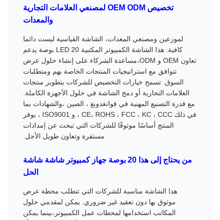
تخصيص OEM ODM لمصنعي العلامات التجارية
والمعدات
لموزعين ومصنعي المعدات، الشاشة القياسية ليست دائما
كافية. هذا الشاشة الكمبيوتر المكتبية LED 20 بوصة يدعم
تعاون OEM و ODM،مساعدة الشركاء على إنشاء حلول عرض
تتوافق مع استراتيجيات المنتجات الخاصة بهم ومتطلبات
السوق. تسمح خيارات التخصيص للشركات بتطوير منتجات
العلامات التجارية أو دمج الشاشة في حلول الأجهزة الكاملة.
مع قدرة التصنيع المهنية في قوانغدونغ ، الصين ،والشهادات بما
في ذلك CE، ROHS ، FCC ، KC ، CCC ، و ISO9001 ، يوفر
المنتج أساسًا موثوقًا للشركات التي تبحث عن إمدادات
مستقرة وتعاون طويل الأجل.
من يحتاج إلى هذا 20 بوصة جهاز كمبيوتر شاشة شاشة
الحل
هذا الشاشة مناسبة للشركات التي تتطلب محطة عرض
موثوق بها دون تعقيد غير ضروري. يمكن لمقدمي حلول
المكاتب استخدامها لمحطات عمل الكمبيوتر،بينما يمكن