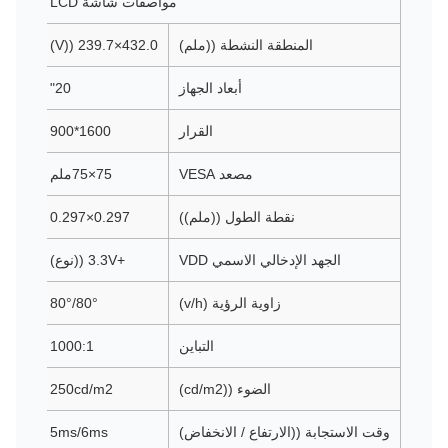
مواصفات شاشة LCD
المنطقة النشطة ((ملم)
432.0×239.7 ((V)
أبعاد الجهاز
20"
القرار
1600*900
مصعد VESA
75×75ملم
نقطة الطول ((ملم))
0.297×0.297
الجهد الإدخالي الاسمي VDD
+3.3V ((نوع)
زاوية الرؤية (v/h)
80°/80°
التباين
1000:1
الضوء ((cd/m2)
250cd/m2
وقت الاستجابة ((الارتفاع / الانخفاض)
5ms/6ms