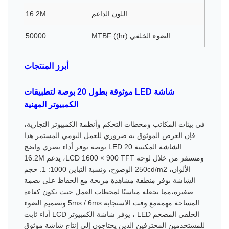
اللون الداعم
16.2M
الضوء الخلفي MTBF ((hr)
50000
أبرز المنتجات
شاشة LED موثوقة بطول 20 بوصة لتطبيقات
الكمبيوتر المهنية
في بيئات المكاتب ومحطات التحكم وأنظمة الكمبيوتر التجارية،
فإن العرض الموثوق به ضروري للعمل اليومي المستمر.هذا
الشاشة المكتبية LED 20 بوصة يوفر أداء بصري واضح
ومستقر من خلال لوحة LCD 1600 × 900 TFT، يدعم 16.2M
الألوان، 250cd/m2 الوضوح، ونسبة التباين 1000: 1. حجم
الشاشة يوفر منطقة مشاهدة مريحة مع الحفاظ على بصمة
صغيرة،مما يجعله مناسبًا لمحطات العمل حيث تكون كفاءة
المساحة مهمةمع وقت الاستجابة 5ms / 6ms وتصميم الضوء
الخلفي المضخم LED ، يوفر شاشة الكمبيوتر LCD أداء ثابت
للمستخدمين المحترفين الذين يحتاجون إلى إنتاج شاشة موثوق