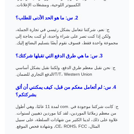
الكمبيوتر اللوحية، ومشغلات الإعلانات.
2. س: ما هو الحد الأدنى للطلب؟
ج: نعم، شركتنا تتعامل بشكل رئيسي في تجارة الجملة،
ولكن إذا كنت تصر على شراء واحدة، أو كنت بحاجة إلى
مجموعة واحدة فقط، فسوف نقوم أيضًا بتسليم البضائع إليك.
3. س: ما هي طرق الدفع التي تقبلها شركتك؟
ج: نحن نقبل معظم طرق الدفع، ولكننا نقبل بشكل أساسي
T/T، Western Union/الدفع التجاري للضمان.
4. س: لم أتعامل معكم من قبل، كيف يمكنني أن أثق
بشركتكم؟
ج: كانت شركتنا موجودة في .com لمدة 11 عامًا، وهي أطول
من معظم زملائنا الموردين، لقد كنا موردين ذهبيين لسنوات.
علاوة على ذلك، لدينا الكثير من شهادات السلطة، على سبيل
المثال، CE، ROHS، FCC، وشهادة فحص الموقع.