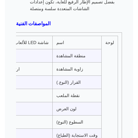
بفضل تصميم الإطار الرفيع للغاية، تكون إعدادات
الشاشات المتعددة سلسة ومتصلة
المواصفات الفنية
لوحة
اسم
شاشة LED للألعاب مقاس 24 بوصة، مزامنة مجانية
منطقة المشاهدة
زاوية المشاهدة
ارتفاع: 170 درجة فولت: 160 درجة
القرار (النوع.)
نقطة الملعب
لون العرض
السطوع (النوع)
وقت الاستجابة (الطباع)