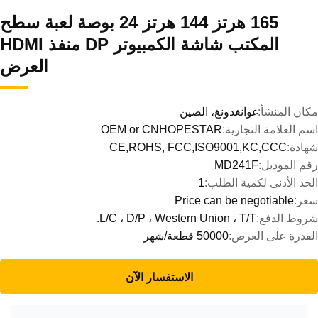
165 هرتز 144 هرتز 24 بوصة لعبة سطح
المكتب شاشة الكمبيوتر DP منفذ HDMI
العرض
مكان المنشأ:
غوانغدونغ، الصين
اسم العلامة التجارية:
OEM or CNHOPESTAR
شهادة:
CE,ROHS, FCC,ISO9001,KC,CCC
رقم الموديل:
MD241F
الحد الأدنى لكمية الطلب:
1
سعر:
Price can be negotiable
شروط الدفع:
L/C ، D/P ، Western Union ، T/T.
القدرة على العرض:
50000 قطعة/شهر
الاستفسار الآن