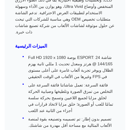
LED، وتحسينات وظيفية اختيارية بما في ذلك الضوء الأزرق
المنخفض وأوضاع Ultra Vivid، وهو يوازن بين الأداء وسهولة
الاستخدام لتطبيقات العرض الاحترافية. تدعم الشاشة
متطلبات تخصيص OEM وهي مناسبة للشركات التي تبحث
عن حلول موثوقة لشاشات الألعاب من شركة تصنيع شاشات
ذات خبرة.
الميزات الرئيسية
شاشة ESPORT: 24 بوصة Full HD 1920 x 1080
@ 144/165 هرتز ومعدل تحديث 1 مللي ثانية يهزم
الظلال ويوفر تجربة ألعاب غامرة على أعلى مستوى
في FPS وغيرها من الألعاب في الوقت الحقيقي
فائقة السرعة: تعمل شاشاتنا فائقة السرعة على
التخلص من تمزق الصورة وتلطيخها وضبابية الحركة
لخلق مزايا لجميع اللاعبين وتسمح بحركة سلسة
تمامًا للعب أو الصورة؛ خلق مزايا لاتخاذ قرارات في
أجزاء من الثانية عند اللعب
تصميم بدون إطار: تم تصميمه وتصنيعه بقوة لمنصة
الألعاب المثالية مع مساحة أقل مهدرة من شاشتك.