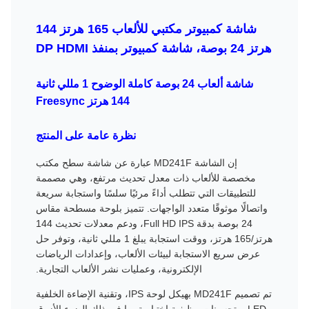
شاشة كمبيوتر مكتبي للألعاب 165 هرتز 144
هرتز 24 بوصة، شاشة كمبيوتر بمنفذ DP HDMI
شاشة ألعاب 24 بوصة كاملة الوضوح 1 مللي ثانية
144 هرتز Freesync
نظرة عامة على المنتج
إن الشاشة MD241F عبارة عن شاشة سطح مكتب
مخصصة للألعاب ذات معدل تحديث مرتفع، وهي مصممة
للتطبيقات التي تتطلب أداءً مرئيًا سلسًا واستجابة سريعة
واتصالًا موثوقًا متعدد الواجهات. تتميز بلوحة مسطحة مقاس
24 بوصة بدقة Full HD IPS، ودعم معدلات تحديث 144
هرتز/165 هرتز، ووقت استجابة يبلغ 1 مللي ثانية، وتوفر حل
عرض سريع الاستجابة لبيئات الألعاب، وإعدادات الرياضات
الإلكترونية، وعمليات نشر الألعاب التجارية.
تم تصميم MD241F بهيكل لوحة IPS، وتقنية الإضاءة الخلفية