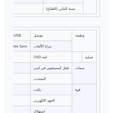
نسبة التباين (الطباع)
وظيفة
موصل
HDMI2.0+DP1.2+USB+الص
مزايا الألعاب
AMD Free Sync/ضوء أزرق منخفض/حيوي للغاية
عملية
لغة OSD
سمات
قفل كنسينغتون في لندن
المتحدث
قوة
يكتب
الجهد االكهربى
استهلاك