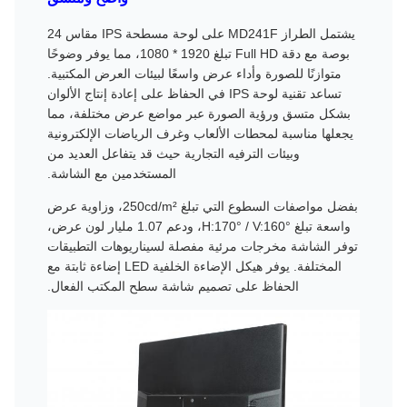
يشتمل الطراز MD241F على لوحة مسطحة IPS مقاس 24
بوصة مع دقة Full HD تبلغ 1920 * 1080، مما يوفر وضوحًا
متوازنًا للصورة وأداء عرض واسعًا لبيئات العرض المكتبية.
تساعد تقنية لوحة IPS في الحفاظ على إعادة إنتاج الألوان
بشكل متسق ورؤية الصورة عبر مواضع عرض مختلفة، مما
يجعلها مناسبة لمحطات الألعاب وغرف الرياضات الإلكترونية
وبيئات الترفيه التجارية حيث قد يتفاعل العديد من
المستخدمين مع الشاشة.
بفضل مواصفات السطوع التي تبلغ 250cd/m²، وزاوية عرض
واسعة تبلغ H:170° / V:160°، ودعم 1.07 مليار لون عرض،
توفر الشاشة مخرجات مرئية مفصلة لسيناريوهات التطبيقات
المختلفة. يوفر هيكل الإضاءة الخلفية LED إضاءة ثابتة مع
الحفاظ على تصميم شاشة سطح المكتب الفعال.