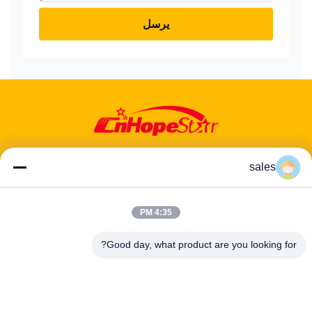
يرسل
sales
عنوان: 601-606، الطابق 6، المبنى E، حديقة يوانفين الصناعية، منطقة
4:35 PM
دالانغ الفرعية، منطقة لونغهوا، شنشن، غوانغدونغ، CN
Good day, what product are you looking for?
هاتف:
86-13424296897
بريد إلكتروني:
hope10@cnhopestar.com
مسكن