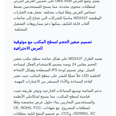
يعمل وضع العرض Ultra Vivid على تحسين العرض المرئي
لمتطلبات محتوى محددة، مما يسمح للمستخدمين بضبط
خصائص العرض وفقًا لبيئات مختلفة. تجعل هذه الخيارات
الوظيفية MD241F مناسبًا للشركات التي تحتاج إلى شاشات
ألعاب قابلة للتكيف يمكنها دعم سيناريوهات التشغيل
المختلفة.
تصميم صغير الحجم لسطح المكتب مع موثوقية
العرض الاحترافية
يعتمد الطراز MD241F على هيكل شاشة سطح مكتب صغير
الحجم مقاس 24 بوصة مصمم للاستخدام الفعال لمساحة
العمل. يوفر تصميم لوحة IPS المسطحة وهيكل الإضاءة
الخلفية LED حلاً عمليًا للنشر على سطح المكتب حيث تعتبر
كفاءة المساحة والأداء المستقر من الاعتبارات المهمة.
تدعم الشاشة توسيع السماعات الخارجية وتوفر طريقة تثبيت
قياسية لسطح المكتب، مما يسمح لمتكاملي الأنظمة
والمستخدمين التجاريين ببناء حلول عرض مخصصة وفقًا
لمتطلبات المشروع. مع شهادات CE، ROHS، FCC،
ISO9001، KC، وCCC، تم تصميم المنتج لتلبية متطلبات