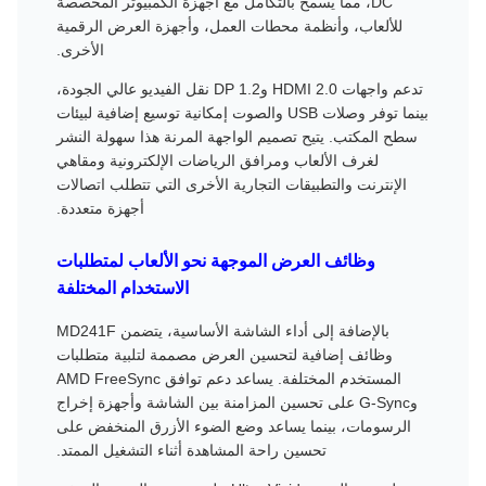
DC، مما يسمح بالتكامل مع أجهزة الكمبيوتر المخصصة
للألعاب، وأنظمة محطات العمل، وأجهزة العرض الرقمية
الأخرى.
تدعم واجهات HDMI 2.0 وDP 1.2 نقل الفيديو عالي الجودة،
بينما توفر وصلات USB والصوت إمكانية توسيع إضافية لبيئات
سطح المكتب. يتيح تصميم الواجهة المرنة هذا سهولة النشر
لغرف الألعاب ومرافق الرياضات الإلكترونية ومقاهي
الإنترنت والتطبيقات التجارية الأخرى التي تتطلب اتصالات
أجهزة متعددة.
وظائف العرض الموجهة نحو الألعاب لمتطلبات
الاستخدام المختلفة
بالإضافة إلى أداء الشاشة الأساسية، يتضمن MD241F
وظائف إضافية لتحسين العرض مصممة لتلبية متطلبات
المستخدم المختلفة. يساعد دعم توافق AMD FreeSync
وG-Sync على تحسين المزامنة بين الشاشة وأجهزة إخراج
الرسومات، بينما يساعد وضع الضوء الأزرق المنخفض على
تحسين راحة المشاهدة أثناء التشغيل الممتد.