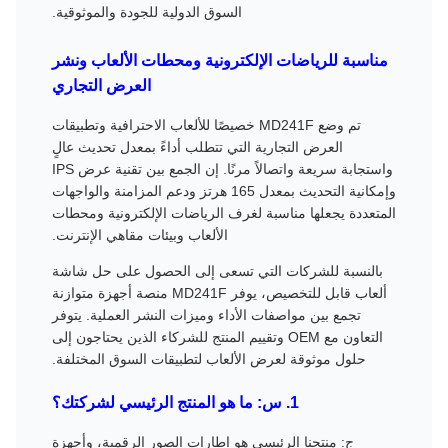
السوق الدولية للجودة والموثوقية.
مناسبة للرياضات الإلكترونية ومحطات الألعاب ونشر
العرض التجاري
تم وضع MD241F خصيصًا للألعاب الاحترافية وتطبيقات
العرض التجارية التي تتطلب أداءً بمعدل تحديث عالٍ
واستجابة سريعة واتصالاً مرنًا. إن الجمع بين تقنية عرض IPS
وإمكانية التحديث بمعدل 165 هرتز ودعم المزامنة والواجهات
المتعددة يجعلها مناسبة لغرف الرياضات الإلكترونية ومحطات
الألعاب وبيئات مقاهي الإنترنت.
بالنسبة للشركات التي تسعى إلى الحصول على حل شاشة
ألعاب قابل للتخصيص، يوفر MD241F منصة أجهزة متوازنة
تجمع بين مواصفات الأداء وميزات النشر العملية. يتوفر
التعاون مع OEM وتقييم المنتج للشركاء الذين يحتاجون إلى
حلول موثوقة لعرض الألعاب لتطبيقات السوق المختلفة.
1. س: ما هو المنتج الرئيسي لشركتك؟
ج: منتجنا الرئيسي هو إطارات الصور الرقمية، وأجهزة