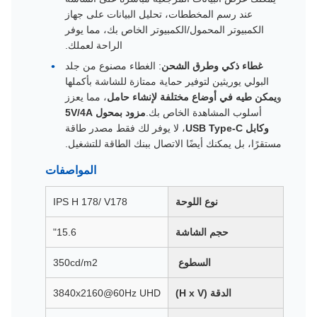
عند رسم المخططات، تحليل البيانات على جهاز
الكمبيوتر المحمول/الكمبيوتر الخاص بك، مما يوفر
الراحة لعملك.
غطاء ذكي وطرق الشحن
: الغطاء مصنوع من جلد
البولي يوريثين لتوفير حماية ممتازة للشاشة بأكملها
و
يمكن طيه في أوضاع مختلفة لإنشاء حامل
، مما يعزز
أسلوب المشاهدة الخاص بك.
مزود بمحول 5V/4A
وكابل USB Type-C
، لا يوفر لك فقط مصدر طاقة
مستقرًا، بل يمكنك أيضًا الاتصال ببنك الطاقة للتشغيل.
المواصفات
نوع اللوحة
IPS H 178/ V178
حجم الشاشة
15.6"
السطوع
350cd/m2
الدقة (H x V)
3840x2160@60Hz UHD