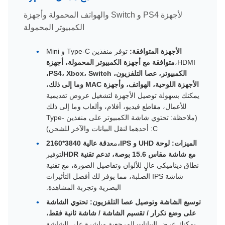
لأجهزة PS4 و Switch والهواتف المحمولة وأجهزة
الكمبيوتر المحمولة
الأجهزة المتوافقة:
توفر منفذين Type-C و Mini
HDMI،
متوافقة مع أجهزة الكمبيوتر المحمولة، أجهزة
الكمبيوتر، عصا التلفزيون، PS4، Xbox، Switch،
الأجهزة اللوحية، الهواتف، وأجهزة MAC وما إلى ذلك
،
يمكنك بسهولة توصيل الأجهزة لتشغيل عروض تقديمية
للأعمال، مقاطع فيديو، أفلام، وألعاب وما إلى ذلك
(ملاحظة: تحتوي شاشة الكمبيوتر على منفذين Type-
C: أحدهما لنقل البيانات والآخر للشحن)
الميزات: لوحة UHD و IPS،
مع
دقة عالية 3840*2160
مع شاشة مقاس 15.6 بوصة،
تدعم تقنية HDR
لتوفير
نطاق ديناميكي عالٍ للألوان وتفاصيل الصورة، مع تقنية
شاشة IPS الصلبة، مما يوفر لك أفضل التأثيرات
البصرية وتجربة المشاهدة.
توسيع الشاشة وتوصيل عصا التلفزيون:
تحتوي الشاشة
على وضع تكرار / تقسيم الشاشة / شاشة ثانية فقط
،
يمكنك عرض البيانات المرجعية مباشرة على الشاشة