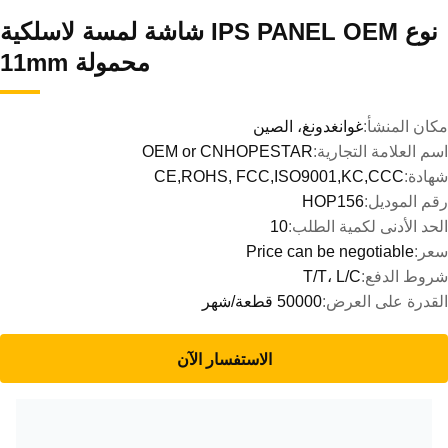
نوع IPS PANEL OEM شاشة لمسة لاسلكية
محمولة 11mm
مكان المنشأ:
غوانغدونغ، الصين
اسم العلامة التجارية:
OEM or CNHOPESTAR
شهادة:
CE,ROHS, FCC,ISO9001,KC,CCC
رقم الموديل:
HOP156
الحد الأدنى لكمية الطلب:
10
سعر:
Price can be negotiable
شروط الدفع:
T/T، L/C
القدرة على العرض:
50000 قطعة/شهر
الاستفسار الآن