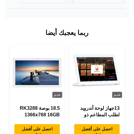
ربما يعجبك أيضا
فيديو
فيديو
13جهاز لوحة أندرويد
18.5 بوصة RK3288
لطلب المطاعم ذو
1366x768 16GB
شكل حرف "L" بطول
ذاكرة كل شيء في
0.3 بوصة، 1920×1080
جهاز لوحي اندرويد واحد
احصل على أفضل
احصل على أفضل
سعر
سعر