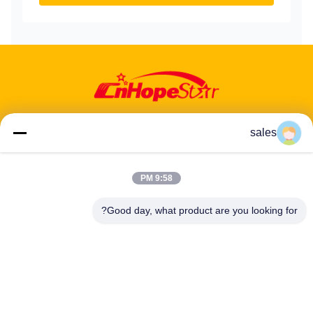
sales
عنوان: 601-606، الطابق 6، المبنى E، حديقة يوانفين الصناعية، منطقة
9:58 PM
دالانغ الفرعية، منطقة لونغهوا، شنشن، غوانغدونغ، CN
Good day, what product are you looking for?
هاتف:
86-13424296897
بريد إلكتروني:
hope10@cnhopestar.com
مسكن
منتجات
معلومات عنا