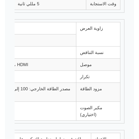
وقت الاستجابة
5 مللي ثانية
زاوية العرض
نسبة التناقض
موصل
VGA، HDMI، (USB، AV، BNC، DVI اختياري)
تكرار
30 ~ 80 كيلو هرتز / 60 ~ 75 هرتز
مزود الطاقة
مكبر الصوت
(اختياري)