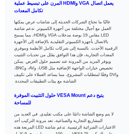
يعمل اتصال VGA وHDMI المرن على تبسيط عملية
تكامل المعدات
غالبًا ما تحتاج الشركات الحديثة إلى شاشات عرض يمكنها
العمل مع أجيال مختلفة من أجهزة الكمبيوتر. تدعم شاشة
LED مقاس 19 بوصة مدخلات VGA وHDMI، مما يسمح
بالاتصال بأجهزة الكمبيوتر التقليدية بالإضافة إلى الأجهزة
الرقمية الأحدث. بالنسبة إلى شركات تكامل الأنظمة وموفري
المعدات التجارية، فإن هذا التوافق يقلل من تحديات التثبيت
ويوفر المزيد من المرونة عند تصميم حلول العرض. يمكن
تخصيص خيارات الواجهة الإضافية مثل USB، وAV، وBNC،
وDVI وفقًا لمتطلبات المشروع، مما يساعد العملاء على تكييف
الشاشة مع بيئات التطبيقات المحددة.
يتيح دعم VESA Mount حلول التثبيت الموفرة
للمساحة
لا يتم وضع الشاشة دائمًا على مكتب تقليدي. في العديد من
المشاريع التجارية والصناعية، تعد مرونة التركيب أحد
الاعتبارات الشرائية الرئيسية. تدعم شاشة LED المربعة هذه
معايير التركيب VESA 75 مم و100 مم، مما يسمح بالتكامل