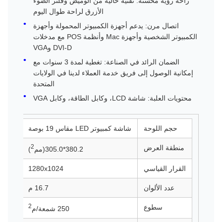
راحة رؤية محسنة: تقنية خالية من الوميض وفلتر الضوء
الأزرق لراحة طوال اليوم
اتصال مرن: يدعم أجهزة الكمبيوتر المحمولة وأجهزة
الكمبيوتر الشخصية وأجهزة Mac وأنظمة POS مع مدخلات
DVI-D وVGA
الضمان الرائد في الصناعة: تغطية لمدة 3 سنوات مع
إمكانية الوصول إلى فريق خدمة العملاء لدينا في الولايات
المتحدة
محتويات العلبة: شاشة LCD، وكابل الطاقة، وكابل VGA
حجم اللوحة
شاشة كمبيوتر LED مقاس 19 بوصة
2
منطقة العرض
380.2*305.0(مم
)
القرار القياسي
1280x1024
عدد الألوان
16.7 م
2
سطوع
250 شمعة/م