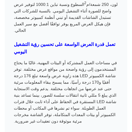
2
لون، 250 شمعة/م
السطوع ونسبة تباين 1000:1 لتوفير عرض
واضح للصورة أثناء التشغيل اليومي. بالنسبة للشركات التي
تستبدل الشاشات القديمة أو تبني أنظمة كمبيوتر مخصصة،
فإن هيكل العرض المربع يوفر توافقًا أفضل مع سير العمل
الحالي.
تعمل قدرة العرض الواسعة على تحسين رؤية التشغيل
اليومي
في مساحات العمل المشتركة أو البيئات المهنية، غالبًا ما يحتاج
المستخدمون إلى رؤية واضحة من مواقع عرض مختلفة. توفر
شاشة الكمبيوتر LED هذه زاوية عرض واسعة تبلغ 176 درجة
أفقيًا و170 درجة رأسيًا، مما يسمح ببقاء المعلومات مرئية
حتى عند عرضها من اتجاهات مختلفة. يدعم وقت الاستجابة
الذي يبلغ 5 مللي ثانية انتقالات سلسة للصور، بينما تساعد بنية
شاشة LED المستقرة في الحفاظ على أداء ثابت خلال فترات
العمل الطويلة. سواء تم نشرها في المكاتب أو محطات
الكمبيوتر أو بيئات المعدات المتكاملة، توفر الشاشة مخرجات
مرئية موثوقة دون تعقيدات غير ضرورية.