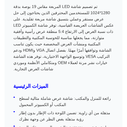
تم تصميم شاشة LED المربعة مقاس 19 بوصة بدقة
1280*1024 للمستخدمين المحترفين الذين يحتاجون إلى حل
عرض مستقر وعملي بتنسيق شاشة مربعة تقليدية. على
عكس الشاشات العريضة القياسية، توفر شاشة الكمبيوتر LED
ذات نسبة العرض إلى الارتفاع 5:4 منطقة عرض رأسية وأفقية
متوازنة، مما يجعلها مناسبة للحوسبة المكتبية والتطبيقات
المكتبية ومنشآت العرض المخصصة حيث يكون تناسب
الشاشة وتوافقها أمرًا مهمًا. بفضل اتصال VGA وHDMI ودعم
التركيب VESA وتوسيع الواجهة الاختيارية، توفر هذه الشاشة
خيارات نشر مرنة لعملاء OEM ومتكاملي الأنظمة وموردي
شاشات العرض التجارية.
الميزات الرئيسية
رائعة للمنزل والمكتب: شاشة عرض شاملة مثالية لسطح
المكتب أو الكمبيوتر المحمول
مذهلة من أي زاوية: تضمن اللوحة ذات الإطار بدون إطار
رؤية مذهلة بغض النظر عن وجهة نظرك