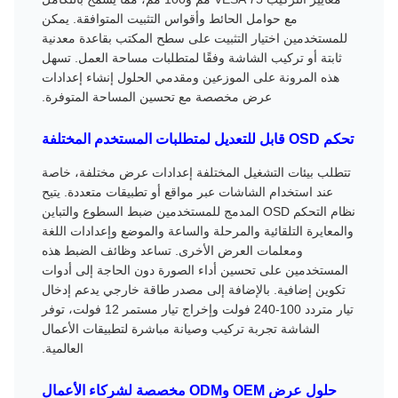
مع حوامل الحائط وأقواس التثبيت المتوافقة. يمكن
للمستخدمين اختيار التثبيت على سطح المكتب بقاعدة معدنية
ثابتة أو تركيب الشاشة وفقًا لمتطلبات مساحة العمل. تسهل
هذه المرونة على الموزعين ومقدمي الحلول إنشاء إعدادات
عرض مخصصة مع تحسين المساحة المتوفرة.
تحكم OSD قابل للتعديل لمتطلبات المستخدم المختلفة
تتطلب بيئات التشغيل المختلفة إعدادات عرض مختلفة، خاصة
عند استخدام الشاشات عبر مواقع أو تطبيقات متعددة. يتيح
نظام التحكم OSD المدمج للمستخدمين ضبط السطوع والتباين
والمعايرة التلقائية والمرحلة والساعة والموضع وإعدادات اللغة
ومعلمات العرض الأخرى. تساعد وظائف الضبط هذه
المستخدمين على تحسين أداء الصورة دون الحاجة إلى أدوات
تكوين إضافية. بالإضافة إلى مصدر طاقة خارجي يدعم إدخال
تيار متردد 100-240 فولت وإخراج تيار مستمر 12 فولت، توفر
الشاشة تجربة تركيب وصيانة مباشرة لتطبيقات الأعمال
العالمية.
حلول عرض OEM وODM مخصصة لشركاء الأعمال