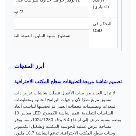
الإعداد
1) توفير حوامل جدارية للتركيب على الحائط، VESA مقاس 75 مم و100 مم
(اختياري)
2) توفير قاعدة عقلية مستقرة لدعم الشاشة
التحكم في
OSD
السطوع، نسبة التباين، الضبط التلقائي، م
أبرز المنتجات
تصميم شاشة مربعة لتطبيقات سطح المكتب الاحترافية
لا تزال العديد من بيئات الأعمال تتطلب شاشات عرض ذات
تنسيق مربع نظرًا لأن واجهات البرامج الحالية وتخطيطات
المعدات وتصميمات محطات العمل تم تحسينها لتناسب أبعاد
الشاشات التقليدية. تتميز شاشة الكمبيوتر LED مقاس 19
بوصة بنسبة عرض إلى ارتفاع 5:4 بدقة 1280*1024، مما يوفر
مساحة عرض عملية للحوسبة المكتبية وتشغيل الكمبيوتر
وبيئات سطح المكتب الاحترافية. تدعم الشاشة 16.7 مليون