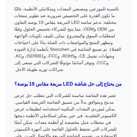
بالنسبة للموزعين ومصنعي المعدات ومتكاملي الأنظمة، غالبًا
ما تكون القدرة على التخصيص ضرورية عند تطوير منتجات
مختلفة. تدعم شاشة LED المربعة مقاس 19 بوصة التعاون
بين OEM وODM، مما يتيح للشركاء تخصيص الحلول وفقًا
لمتطلبات السوق والمشروع. يمكن تكييف تكوينات الواجهة
ومظهر المنتج والمواصفات ذات الصلة بناءً على احتياجات
العملاء. تم تصنيع الشاشة في Shenzhen بأنظمة إدارة الجودة
وشهادات تشمل CE، وROHS، وFCC، وISO9001، وKC،
وCCC، وتوفر أساسًا موثوقًا للشركات التي تسعى إلى
شراكات توريد طويلة الأجل.
من يحتاج إلى حل شاشة LED مربعة مقاس 19 بوصة؟
تعتبر هذه الشاشة مناسبة للشركات التي تتطلب حل عرض
مدمج ومتوافق بدلاً من تنسيق الشاشة العريضة القياسي.
يمكن لموردي المعدات المكتبية استخدامه لتطبيقات عرض
الكمبيوتر التقليدية، في حين يمكن لمتكاملي الأنظمة دمجها
في محطات عمل مخصصة أو أنظمة معدات. يمكن أيضًا
للشركات التي تحتفظ بالحلول القائمة على أجهزة الكمبيوتر
الاستفادة من تصميم الشاشة المربعة والاتصال المرن. على