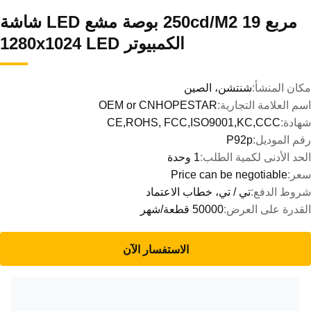
مربع 250cd/M2 19 بوصة مشع LED شاشة
الكمبيوتر 1280x1024 LED
مكان المنشأ:
شنتشن، الصين
اسم العلامة التجارية:
OEM or CNHOPESTAR
شهادة:
CE,ROHS, FCC,ISO9001,KC,CCC
رقم الموديل:
P92p
الحد الأدنى لكمية الطلب:
1 وحدة
سعر:
Price can be negotiable
شروط الدفع:
تي / تي، خطاب الاعتماد
القدرة على العرض:
50000 قطعة/شهر
الاستفسار الآن