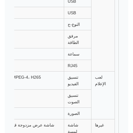
USB
B
USB
النوع-ج
مرفق
الطاقة
سماعة
RJ45
لعب
تنسيق
الإعلام
الفيديو
1،VP8
تنسيق
الصوت
الصورة
غيرها
شاشة
شاشة عرض مزدوجة قياسية مع
لمسة
مزد