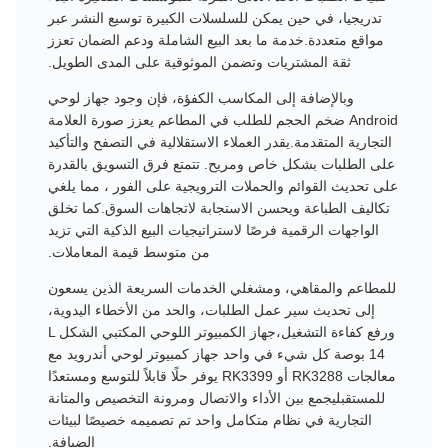
تدريجيا، في حين يمكن للسلسلات الكبيرة توسيع النشر عبر
مواقع متعددة.خدمة ما بعد البيع الشاملة ودعم الضمان تعزز
ثقة المشتريات وتضمن الموثوقية على المدى الطويل.
وبالإضافة إلى المكاسب الكفؤة، فإن وجود جهاز لوحي
Android ضخم الحجم للطلب في المطاعم يعزز صورة العلامة
التجارية المتقدمة.يقدر العملاء الاستقلالية في التصفح والتأكيد
على الطلبات بشكل خاص ومريح. تتمتع فرق التسويق بالقدرة
على تحديث القوائم والحملات الترويجية على الفور ، مما يلغي
تكاليف الطباعة ويحسن الاستجابة لاتجاهات السوق.كما تخلق
الواجهات الرقمية فرصًا لاستراتيجيات البيع الذكية التي تزيد
من متوسط قيمة المعاملات.
للمطاعم والمقاهي، ومشغلي الخدمات السريعة الذين يسعون
إلى تحديث سير عمل الطلبات، والحد من الأخطاء اليدوية،
ورفع كفاءة التشغيل،جهاز الكمبيوتر اللوحي المكتبي الشكل L
14 بوصة كل شيء في واحد جهاز كمبيوتر لوحي أندرويد مع
معالجات RK3288 أو RK3399 يوفر حلًا قابلاً للتوسع ومستعدًا
للمستقبليجمع بين الأداء والاتصال ومرونة التخصيص والمتانة
التجارية في نظام متكامل واحد تم تصميمه خصيصًا لبيئات
الضيافة.