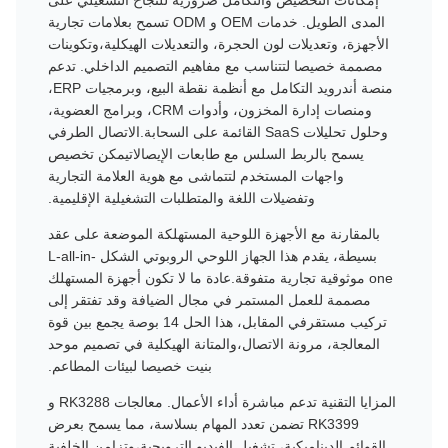
المدى الطويل. خدمات OEM و ODM تسمح بعلامات تجارية
الأجهزة، وتعديلات لون الحجرة، والتعديلات الهيكلية،وتكوينات
مصممة خصيصا لتتناسب مع مفاهيم التصميم الداخلي. تدعم
منصة أندرويد التكامل مع أنظمة نقطة البيع، وبرمجيات ERP،
ومنصات إدارة المخزون، وأدوات CRM، وبرامج العضوية،
وحلول تحليلات SaaS القائمة على السحابة.الاتصال الطرفي
يسمح بالربط السلس مع طابعات الإيصالاتيمكن تخصيص
واجهات المستخدم لتتماشى مع هوية العلامة التجارية
وتفضيلات اللغة والمتطلبات التشغيلية الإقليمية.
بالمقارنة مع الأجهزة اللوحية المستهلكة الموضعة على عقد
بسيطة، يقدم هذا الجهاز اللوحي الروبوتي الشكل L-all-in-
one موثوقية تجارية متفوقة.عادة ما لا تكون أجهزة المستهلك
مصممة للعمل المستمر في مجال الضيافة وقد تفتقر إلى
تركيب مستقرفي المقابل، هذا الحل 14 بوصة يجمع بين قوة
المعالجة، مرونة الاتصال،والمتانة الهيكلية في تصميم موحد
بنيت خصيصا لبيئات المطاعم.
المزايا التقنية تدعم مباشرة أداء الأعمال. معالجات RK3288 و
RK3399 تضمن تعدد المهام بسلاسة، مما يسمح بعرض
القوائم الديناميكية، تشغيل الفيديو الترويجية،وتزامن الخلفية