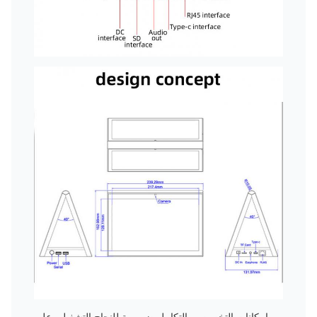
إمكانات التخصيص والتكامل ضرورية للنجاح التشغيلي على