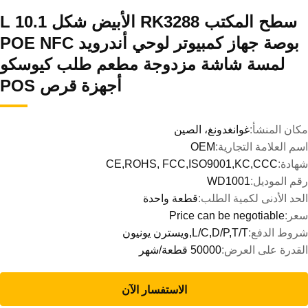
سطح المكتب RK3288 الأبيض شكل L 10.1
بوصة جهاز كمبيوتر لوحي أندرويد POE NFC
لمسة شاشة مزدوجة مطعم طلب كيوسكو
أجهزة قرص POS
مكان المنشأ:
غوانغدونغ، الصين
اسم العلامة التجارية:
OEM
شهادة:
CE,ROHS, FCC,ISO9001,KC,CCC
رقم الموديل:
WD1001
الحد الأدنى لكمية الطلب:
قطعة واحدة
سعر:
Price can be negotiable
شروط الدفع:
L/C,D/P,T/T,ويسترن يونيون
القدرة على العرض:
50000 قطعة/شهر
الاستفسار الآن