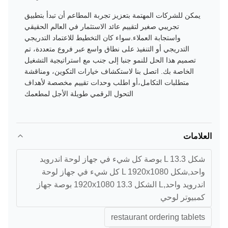
يمكن للشركات المهتمة بتعزيز تجربة المطاعم أن تبدأ بتطبيق
تجريبي صغير لتقييم عائد الاستثمار في العالم الحقيقي
واستجابة العملاء.سواء كان التخطيط للاعتماد التدريجي
التدريجي أو التنفيذ على نطاق واسع عبر فروع متعددة، تم
تصميم هذا الحل للنمو جنبا إلى جنب مع استراتيجية التشغيل
الخاصة بك. اتصل بنا لاستكشاف خيارات التكوين، ومناقشة
متطلبات التكامل،أو اطلب وحدات تقييم مخصصة لأهداف
التحول الرقمي طويلة الأجل لمطعمك
العلامات
شكل L 13.3 بوصة كل شيء في جهاز لوحة اندرويد
واحد,شكل L 1920x1080 كل شيء في جهاز لوحة
اندرويد واحد,L الشكل 1920x1080 13.3 بوصة جهاز
كمبيوتر لوحي
restaurant ordering tablets