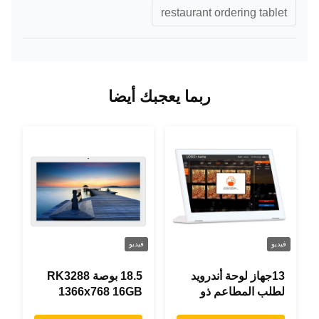
restaurant ordering tablet
ربما يعجبك أيضا
فيديو
فيديو
13جهاز لوحة أندرويد
18.5 بوصة RK3288
لطلب المطاعم ذو
1366x768 16GB
شكل حرف "L" بطول
ذاكرة كل شيء في