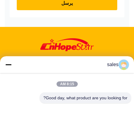
يرسل
sales
عنوان: 601-606، الطابق 6، المبنى E، حديقة يوانفين الصناعية، منطقة
8:15 AM
دالانغ الفرعية، منطقة لونغهوا، شنشن، غوانغدونغ، CN
Good day, what product are you looking for?
هاتف:
86-13424296897
بريد إلكتروني:
hope10@cnhopestar.com
مسكن
منتجات