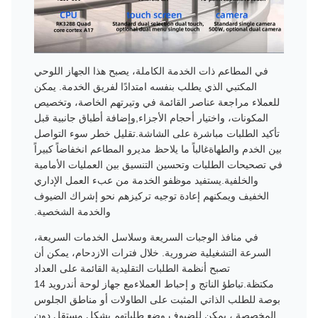
في المطاعم ذات الخدمة الكاملة، يصبح هذا الجهاز اللوحي
المكتبي الذي يطلب بنفسه امتدادًا لفريق الخدمة. يمكن
للعملاء مراجعة عناصر القائمة في وتيرتهم الخاصة، وتخصيص
المكونات، واختيار أحجام الأجزاء,وإضافة أطباق جانبية قبل
تأكيد الطلبات مباشرة على الشاشة.تقليل خطر سوء التواصل
بين الخدم والطهاةغالباً ما يلاحظ مديرو المطاعم انخفاضاً كبيراً
في تصحيحات الطلبات وتحسين التنسيق بين العمليات الأمامية
والخلفية.يستفيد موظفو الخدمة من عبء العمل الإداري
الخفيف ويمكنهم إعادة توجيه تركيزهم نحو إشراك الضيوف
والخدمة الشخصية.
في منافذ الوجبات السريعة وسلاسل الخدمات السريعة،
السرعة التشغيلية ضرورية. خلال فترات الازدحام، يمكن أن
تصبح أنظمة الطلبات التقليدية القائمة على العداد
مكتظة.تباطؤ الناتج و إحباط العملاءمع جهاز لوحة أندرويد 14
بوصة للطلب الذاتي المثبت على الطاولات أو مناطق الجلوس
المخصصة ، يمكن للضيوف وضع طلباتهم بشكل مستقل دون