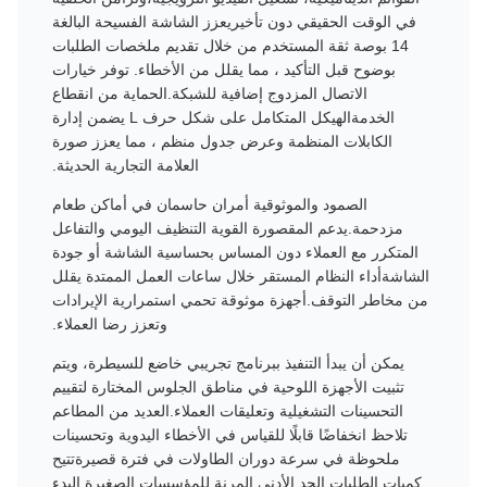
في الوقت الحقيقي دون تأخيريعزز الشاشة الفسيحة البالغة
14 بوصة ثقة المستخدم من خلال تقديم ملخصات الطلبات
بوضوح قبل التأكيد ، مما يقلل من الأخطاء. توفر خيارات
الاتصال المزدوج إضافية للشبكة.الحماية من انقطاع
الخدمةالهيكل المتكامل على شكل حرف L يضمن إدارة
الكابلات المنظمة وعرض جدول منظم ، مما يعزز صورة
العلامة التجارية الحديثة.
الصمود والموثوقية أمران حاسمان في أماكن طعام
مزدحمة.يدعم المقصورة القوية التنظيف اليومي والتفاعل
المتكرر مع العملاء دون المساس بحساسية الشاشة أو جودة
الشاشةأداء النظام المستقر خلال ساعات العمل الممتدة يقلل
من مخاطر التوقف.أجهزة موثوقة تحمي استمرارية الإيرادات
وتعزز رضا العملاء.
يمكن أن يبدأ التنفيذ ببرنامج تجريبي خاضع للسيطرة، ويتم
تثبيت الأجهزة اللوحية في مناطق الجلوس المختارة لتقييم
التحسينات التشغيلية وتعليقات العملاء.العديد من المطاعم
تلاحظ انخفاضًا قابلًا للقياس في الأخطاء اليدوية وتحسينات
ملحوظة في سرعة دوران الطاولات في فترة قصيرةتتيح
كميات الطلبات الحد الأدنى المرنة للمؤسسات الصغيرة البدء