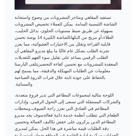
تستفيد المقاهي ومتاجر المشروبات من وضوح واستجابة
الشاشة اللمسية السامة. يمكن للعملاء تخصيص المشروبات
بسهولة عن طريق ضبط مستويات الحلوى، بدائل الحليب،
الطلاء،أو مزيج من النكهاتالشاشة الكبيرة 14 بوصة تحسن
قابلية القراءة وتقلل من الاختيارات العشوائية، مما يعزز
تجربة الطلب بشكل عام.غالبًا ما يبلغ مديرو المقاهي أن
الطلب الرقمي يساعد على تقليل سوء الفهم للتعديلات
المعقدة للمشروبات مع تحسين كفاءة التحضيريتلقى البارستا
معلومات عن الطلبات المهيكلة والدقيقة، مما يسمح لهم
بالحفاظ على جودة ثابتة خلال فترات الذروة الصباحية
والمسائية.
اللوحة مثالية لمجموعات المطاعم التي تدير فروع متعددة،
والشركات المستقلة التي تسعى إلى التحول الرقمي، وإدارات
المطاعم في الفنادق التي تعزز راحة الضيوف،ومحطات
الطعام التي تتطلب أنظمة خدمة ذاتية فعالةسوف يجد مديرو
المطاعم الذين يركزون على خفض تكاليف العمالة وتحسين
دقة الطلبات قيمة مباشرة في هذا الحل. يمكن لمديري
العمليات مركزية إدارة القائمة عبر المواقع،ضمان استمرارية