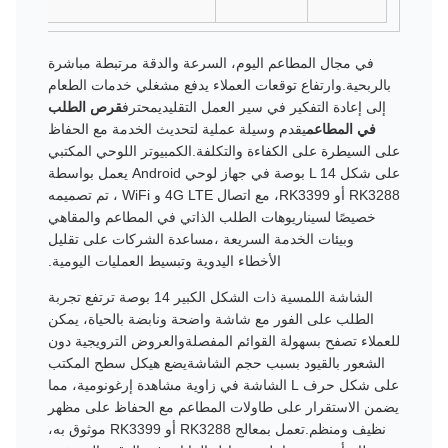
في مجال المطاعم اليوم، السرعة والدقة مرتبطة مباشرة
بالربحية.وارتفاع توقعات العملاء يدفع مشغلي خدمات الطعام
إلى إعادة التفكير في سير العمل التقليديمحترف
قرص الطلب
في المطاعم
يقدم وسيلة عملية لتحديث الخدمة مع الحفاظ
على السيطرة على الكفاءة والتكلفة.الكمبيوتر اللوحي المكتبي
على شكل L 14 بوصة في جهاز لوحي Android يعمل بواسطة
RK3288 أو RK3399، مع اتصال 4G LTE و WiFi ، تم تصميمه
خصيصًا لسيناريوهات الطلب الذاتي في المطاعم والمقاهي
وبيئات الخدمة السريعة ،مساعدة الشركات على تقليل
الأخطاء اليدوية وتبسيط العمليات اليومية.
الشاشة اللمسية ذات الشكل الكبير 14 بوصة ترتفع تجربة
الطلب على الفور مع شاشة واضحة ونابضة بالحياة، يمكن
للعملاء تصفح بسهولة القوائم المفصلةوالعروض الترويجية دون
الشعور بالقيود بسبب حجم الشاشةيضع هيكل سطح المكتب
على شكل حرف L الشاشة في زاوية مشاهدة إرغونومية، مما
يضمن الاستقرار على طاولات المطاعم مع الحفاظ على مظهر
نظيف ومنظم.تعمل بمعالج RK3288 أو RK3399 موثوق به،