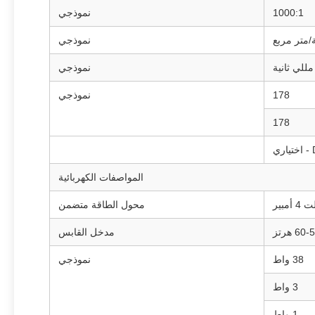
1000:1
نموذجي
نموذجي
نموذجي
178
نموذجي
178
المواصفات الكهربائية
محول الطاقة متضمن
مدخل القابس
38 واط
نموذجي
3 واط
1 واط