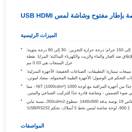
الميزات الرئيسية
سطح اللوحة الأمامية: طلاء مضاد للتوهج وطلاء التوهج؛ سمك الفيلم: 0.175 و 0.188 مم؛ سمك الزجاج: 0.7، 1.1 و 1.8 مم؛ ضغط التشغيل: 20 إلى 150 جرام؛ درجة حرارة التخزين: -30 إلى 80 درجة مئوية؛
ي أمبير؛ الرطوبة: <95٪؛ مقاومة العزل: 20 ميجا أوم، 25 فولت تيار مستمر؛ قابلة للإغلاق ضد الغبار والماء والزيت والكهرباء الساكنة؛ المزايا: نقطة
عزل المنتجات هي 0.03 مم
عات ممتازة؛ التطبيقات: الصناعات الخفيفة؛ الأجهزة المنزلية؛
ت التحكم في الوصول؛ الأجهزة الطبية المحمولة، مضاد لنيوتن،
مثالي للتركيب في البيئات الصناعية حيث يتم استخدام نظام كمبيوتر أو كمبيوتر بالفعل ويتطلب شاشة مدمجة جديدة / إضافية. إنها قطعة قوية جدًا من أجهزة المراقبة مع لوحة 1000 NIT (1000cdm²) - مما
شاشة LCD تعمل باللمس مقاس 19 بوصة USB/RS232 للآلات: تحكم USB، مدخل HDMI D-Sub، مدخل DC 12V/4A. لوحة LED TFT مقاس 19 بوصة بدقة 1440x900. سطوع 350cd/m2، نسبة تباين
900:1، لوحة شاشة لمس بخط 5 أسلاك، تحكم USB/RS232؛
المواصفات