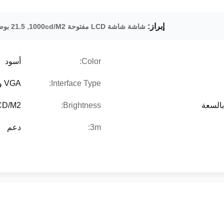
إبراز:
,
شاشة شاشة LCD مفتوحة 1000cd/M2
21.5 بوصة شاشة لمسة 1000cd/M2
Color:
أسود
Interface Type:
VGA و HDMI ، RS232- اختياري
بالسعة
Brightness:
0CD/M2 (1000CD/M2
3m:
دعم