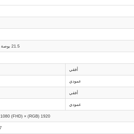
21.5 بوصة TFT-LCD
أفقي
عمودي
أفقي
عمودي
1920 (RGB) × 1080 (FHD) (60 هرتز)
6.7