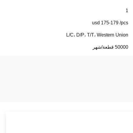
1
usd 175-179 /pcs
L/C، D/P، T/T، Western Union
50000 قطعة/شهر