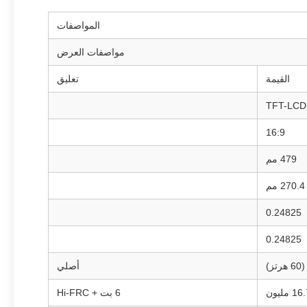
المواصفات
مواصفات العرض
القيمة
تعليق
16:9
479 مم
270.4 مم
0.24825
0.24825
أصلي
1 مليون
6 بت + Hi-FRC