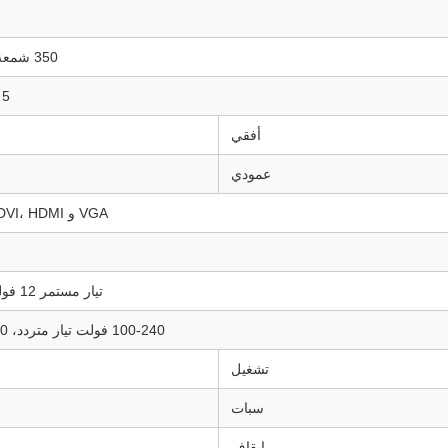
350 شمعة/متر مربع
5 مللي ثانية
أفقي
عمودي
VGA و DVI، HDMI - اختياري
تيار مستمر 12 فولت 4 أمبير
100-240 فولت تيار متردد، 50-60 هرتز
تشغيل
سبات
إيقاف