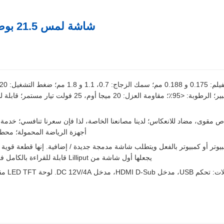
شاشة لمس 21.5 بوصة بإطار مفتوح وشاشة لمس USB HDMI
ضوضاء الرسالة: 5 إلى 15 م/ثانية؛ تيار التشغيل: 5 إلى 25 ملل
مقوى، مضاد للانعكاس؛ لدينا مصانعنا الخاصة، لذا فإن سعرنا تنافسي؛ خدمة مبي
أجهزة الرياضة المحمولة؛ محطا
يجعلها أول شاشة من Lilliput قابلة للقراءة بالكامل في ضوء الشمس - وشاشة قادرة جدًا للتركيب الصناعي والمتين.