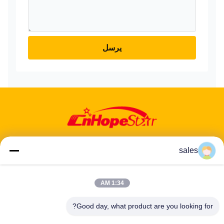
يرسل
sales
عنوان: 601-606، الطابق 6، المبنى E، حديقة يوانفين الصناعية، منطقة
1:34 AM
دالانغ الفرعية، منطقة لونغهوا، شنشن، غوانغدونغ، CN
Good day, what product are you looking for?
هاتف:
86-13424296897