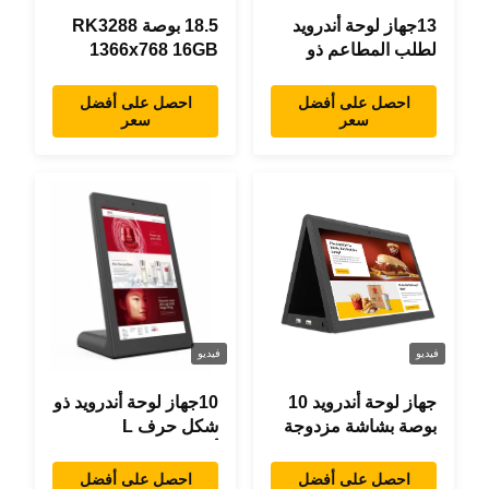
13جهاز لوحة أندرويد
18.5 بوصة RK3288
لطلب المطاعم ذو
1366x768 16GB
شكل حرف "L" بطول
ذاكرة كل شيء في
0.3 بوصة، 1920×1080
جهاز لوحي اندرويد واحد
احصل على أفضل
احصل على أفضل
سعر
سعر
شاشة تعمل باللمس،
تصميم حديث
واي فاي RJ45
فيديو
فيديو
جهاز لوحة أندرويد 10
10جهاز لوحة أندرويد ذو
بوصة بشاشة مزدوجة
شكل حرف L
RK3288 سطح المكتب
أندرويد8.1 RK3288
POE إعلانات جهاز
جهاز لوحة IPS جهاز
احصل على أفضل
احصل على أفضل