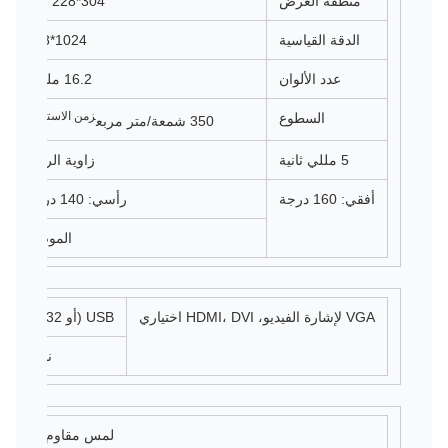
منطقة العرض
304*228 ملم
الدقة القياسية
1024*768
عدد الألوان
16.2 مليون
زمن الاستجابة
السطوع
350 شمعة/متر مربع
5 مللي ثانية
زاوية الرؤية
أفقي: 160 درجة
رأسي: 140 درجة
الموصل
VGA لإشارة الفيديو، HDMI، DVI اختياري
USB (أو RS232) للمس
نموذج ال
لمس مقاوم 4 أسلاك