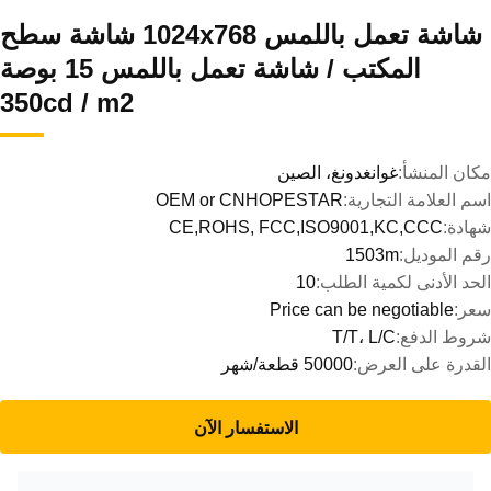
شاشة تعمل باللمس 1024x768 شاشة سطح
المكتب / شاشة تعمل باللمس 15 بوصة
350cd / m2
مكان المنشأ:
غوانغدونغ، الصين
اسم العلامة التجارية:
OEM or CNHOPESTAR
شهادة:
CE,ROHS, FCC,ISO9001,KC,CCC
رقم الموديل:
1503m
الحد الأدنى لكمية الطلب:
10
سعر:
Price can be negotiable
شروط الدفع:
T/T، L/C
القدرة على العرض:
50000 قطعة/شهر
الاستفسار الآن