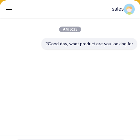
sales
عنوان: 601-606، الطابق 6، المبنى E، حديقة يوانفين الصناعية، منطقة
6:33 AM
دالانغ الفرعية، منطقة لونغهوا، شنشن، غوانغدونغ، CN
Good day, what product are you looking for?
هاتف:
86-13424296897
بريد إلكتروني:
hope10@cnhopestar.com
مسكن
منتجات
معلومات عنا
جولة في المعمل
مراقبة الجودة
اتصل بنا
سياسة الخصوصية
|
خريطة الموقع