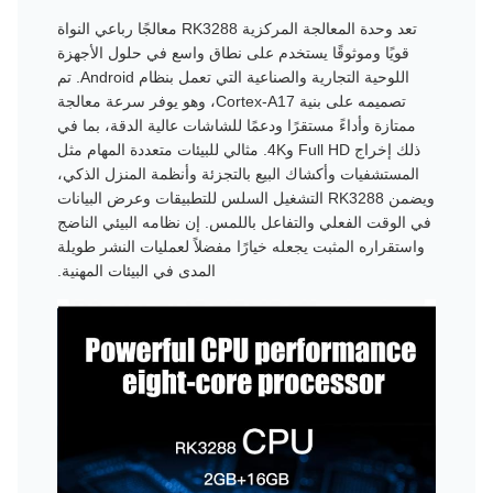
تعد وحدة المعالجة المركزية RK3288 معالجًا رباعي النواة
قويًا وموثوقًا يستخدم على نطاق واسع في حلول الأجهزة
اللوحية التجارية والصناعية التي تعمل بنظام Android. تم
تصميمه على بنية Cortex-A17، وهو يوفر سرعة معالجة
ممتازة وأداءً مستقرًا ودعمًا للشاشات عالية الدقة، بما في
ذلك إخراج Full HD و4K. مثالي للبيئات متعددة المهام مثل
المستشفيات وأكشاك البيع بالتجزئة وأنظمة المنزل الذكي،
ويضمن RK3288 التشغيل السلس للتطبيقات وعرض البيانات
في الوقت الفعلي والتفاعل باللمس. إن نظامه البيئي الناضج
واستقراره المثبت يجعله خيارًا مفضلاً لعمليات النشر طويلة
المدى في البيئات المهنية.