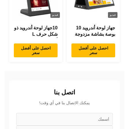
فيديو
فيديو
جهاز لوحة أندرويد 10
10جهاز لوحة أندرويد ذو
بوصة بشاشة مزدوجة
شكل حرف L
RK3288 سطح المكتب
أندرويد8.1 RK3288
POE إعلانات جهاز
جهاز لوحة IPS جهاز
احصل على أفضل
احصل على أفضل
سعر
سعر
كمبيوتر لوحي
لوحة لمس للمطعم
اتصل بنا
يمكنك الاتصال بنا في أي وقت!