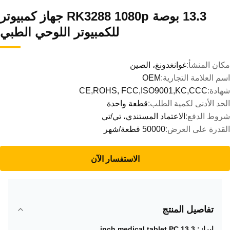
13.3 بوصة RK3288 1080p جهاز كمبيوتر
للكمبيوتر اللوحي الطبي
مكان المنشأ:
غوانغدونغ، الصين
اسم العلامة التجارية:
OEM
شهادة:
CE,ROHS, FCC,ISO9001,KC,CCC
الحد الأدنى لكمية الطلب:
قطعة واحدة
شروط الدفع:
الاعتماد المستندي، تي/تي
القدرة على العرض:
50000 قطعة/شهر
الاستفسار الآن
تفاصيل المنتج
إبراز:
13.3 inch medical tablet PC
,