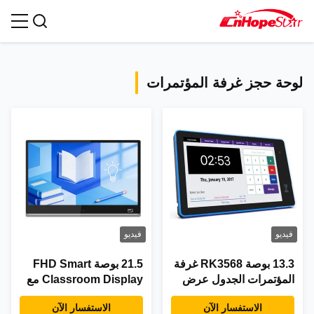
جميع المنتجات
لوحة حجز غرفة المؤتمرات
فيديو
فيديو
13.3 بوصة RK3568 غرفة
21.5 بوصة FHD Smart
المؤتمرات الجدول عرض
Classroom Display مع
لوحة مع 5.0M / P الكاميرا
معالج رباعي النواة
الاستفسار الآن
الاستفسار الآن
والضوء LED المحيطة
RK3568 و 4GB RAM و