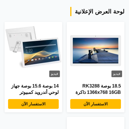
لوحة العرض الإعلانية
فيديو
فيديو
18.5 بوصة RK3288
14 بوصة 15.6 بوصة جهاز
1366x768 16GB ذاكرة
لوحي أندرويد كمبيوتر
كل شيء في جهاز لوحي
كمبيوتر سلة بطاقة سيم
الاستفسار الآن
الاستفسار الآن
اندرويد واحد تصميم حديث
4G شبكة LTE POE NFC
شاشة لمسة رباعية
الأساسية تعليم الأطفال
تعلم الألعاب استخدام