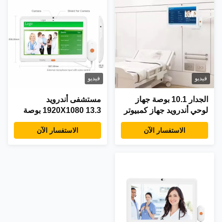
فيديو
فيديو
الجدار 10.1 بوصة جهاز
مستشفى أندرويد
لوحي أندرويد جهاز كمبيوتر
1920X1080 13.3 بوصة
الرعاية الطبية الواي فاي
الجهاز اللوحي الطبي مع
الاستفسار الآن
الاستفسار الآن
POE 4G LTE الكاميرا
خدمة مركز الاتصال
مكالمة التعامل الممرضة
نظام مكالمة للمستشفى
العيادة