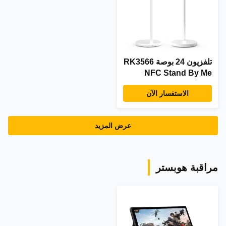
تلفزيون 24 بوصة RK3566
NFC Stand By Me
داخلي يعمل بنظام
الاستفسار الآن
Android 12 لافتات رقمية
إعلانية تلفزيون ذكي
محمول قائم على الأرض
عرض المزيد
مراقبة هوبستر