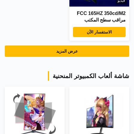
فيديو
FCC 165HZ 350cd/M2
مراقب سطح المكتب
للألعاب Usd Hdmi DP
الاستفسار الآن
للكافيين على الإنترنت
عرض المزيد
شاشة ألعاب الكمبيوتر المنحنية