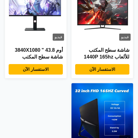
فيديو
فيديو
شاشة سطح المكتب
أوم 43.8 " 3840X1080
للألعاب 1440P 165hz
شاشة سطح المكتب
Freesync
الألعاب AMD FreeSync
الاستفسار الآن
الاستفسار الآن
Premium