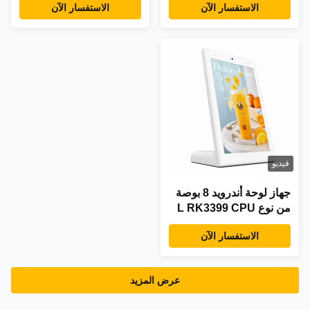
الاستفسار الآن
الاستفسار الآن
على شكل حرف L جهاز
شاشة لمسة واحدة 4G
لوحي يعمل بنظام
جهاز كمبيوتر لوحي جهاز
Android RK3566 جهاز
كمبيوتر لاسلكي واي فاي
لوحي بشاشة لمس عمودية
POE طاقة مطعم غيرها
للكمبيوتر الشخصي
من الكيسوك
للمطعم
فيديو
جهاز لوحة أندرويد 8 بوصة
من نوع L RK3399 CPU
جهاز لوحة بشاشة لمسة
الاستفسار الآن
للمطعم الفندق
عرض المزيد