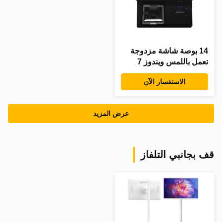
14 بوصة شاشة مزدوجة
تعمل باللمس ويندوز 7
ماكينة تسجيل المدفوعات
الاستفسار الآن
النقدية i3 وحدة المعالجة
المركزية 4+64 جيجابايت
سطح مكتب POS محطة
عرض المزيد
مع طابعة ولوحة مفاتيح
وماسح ضوئي
قف بجانبي التلفاز