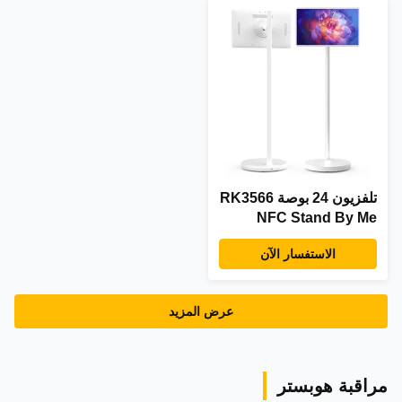
تلفزيون 24 بوصة RK3566
NFC Stand By Me
داخلي يعمل بنظام
الاستفسار الآن
Android 12 لافتات رقمية
إعلانية تلفزيون ذكي
محمول قائم على الأرض
عرض المزيد
مراقبة هوبستر