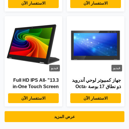
الاستفسار الآن
الاستفسار الآن
و 10-Point Capacitive
بوصة من Hopestar IPS
Touch
بمعالج Octa-core
RK3368
فيديو
فيديو
جهاز كمبيوتر لوحي أندرويد
13.3" Full HD IPS All-
ذو نطاق 17 بوصة Octa-
in-One Touch Screen
Core 1.5GHz مع 10-
PC مع 10-Point
الاستفسار الآن
الاستفسار الآن
Point Capacitive Touch
Capacitive Touch و
و 1920x1080
RJ45 التوصيل السلكي
عرض المزيد