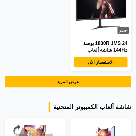
فيديو
1800R 1MS 24 بوصة
144Hz شاشة ألعاب
الاستفسار الآن
عرض المزيد
شاشة ألعاب الكمبيوتر المنحنية