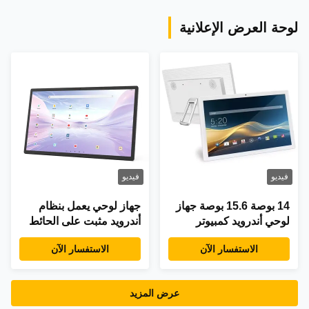
لوحة العرض الإعلانية
فيديو
فيديو
14 بوصة 15.6 بوصة جهاز
جهاز لوحي يعمل بنظام
لوحي أندرويد كمبيوتر
أندرويد مثبت على الحائط
كمبيوتر سلة بطاقة سيم
مقاس 21.5 بوصة مع قارئ
الاستفسار الآن
الاستفسار الآن
4G شبكة LTE POE NFC
NFC، ذاكرة وصول
شاشة لمسة رباعية
عشوائي (RAM) سعة 4
الأساسية تعليم الأطفال
جيجابايت، وذاكرة تخزين
عرض المزيد
تعلم الألعاب استخدام
داخلية (ROM) سعة 32