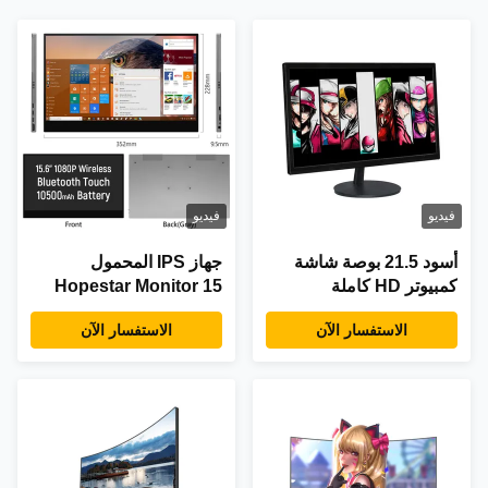
فيديو
فيديو
أسود 21.5 بوصة شاشة
جهاز IPS المحمول
كمبيوتر HD كاملة
Hopestar Monitor 15
1920x1080 HDMI DVI
بوصة USB Type C
الاستفسار الآن
الاستفسار الآن
VGA LCD
مدخلات HDMI لـ PS4
Switch