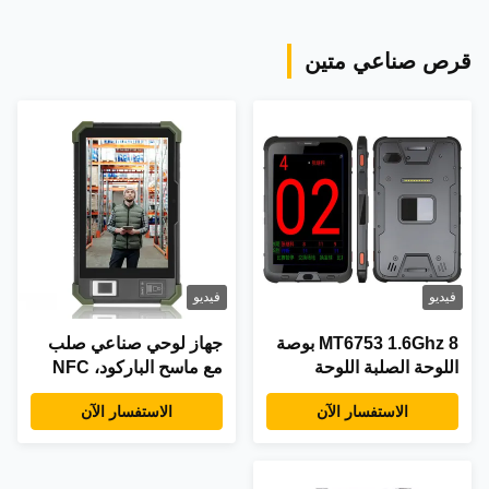
قرص صناعي متين
فيديو
فيديو
MT6753 1.6Ghz 8 بوصة
جهاز لوحي صناعي صلب
اللوحة الصلبة اللوحة
مع ماسح الباركود، NFC
الطبية الكمبيوتر الشخصي
والتحقق من هويته
الاستفسار الآن
الاستفسار الآن
IPS شاشة HD
البيومترية