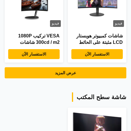
فيديو
فيديو
شاشات كمبيوتر هوبستار
VESA تركيب 1080P
LCD مثبتة على الحائط
300cd / m2 شاشات
350cd/M2 مدخلات HDMI
الكمبيوتر LCD رقيقة
الاستفسار الآن
الاستفسار الآن
VGA
للغاية
عرض المزيد
شاشة سطح المكتب