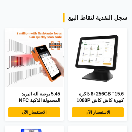
الشاشة التجارية
جيجابايت، وواي فاي،
ومنفذ RJ45 للشبكة
سجل النقدية لنقاط البيع
15.6" 8+256GB ذاكرة
5.45 بوصة آلة البريد
كبيرة كاش كاش 1080P
المحمولة الذكية NFC
ويندوز10 جهاز كاش على
محطة الدفع المتنقلة نظام
الاستفسار الآن
الاستفسار الآن
شاشة لمسة مع شاشة
البريد البرتقالي مع طابعة
العرض
الكاميرا