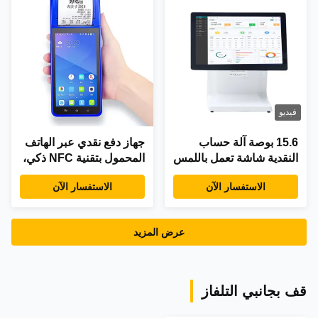
فيديو
15.6 بوصة آلة حساب
جهاز دفع نقدي عبر الهاتف
النقدية شاشة تعمل باللمس
المحمول بتقنية NFC ذكي،
بالسعة نظام نقاط البيع
شاشة 5.5 بوصة، جهاز
الاستفسار الآن
الاستفسار الآن
بالتجزئة RK3568 8+128
نقاط بيع محمول، جهاز
جيجابايت سوبر ماركت
ذكي محمول باليد مع طابعة
نافذة محطة نقاط البيع
وكاميرا
عرض المزيد
قف بجانبي التلفاز