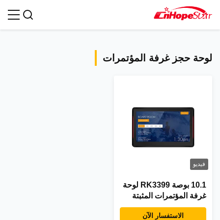
جميع المنتجات
لوحة حجز غرفة المؤتمرات
فيديو
10.1 بوصة RK3399 لوحة
غرفة المؤتمرات المثبتة
على الحائط مع دعم NFC
الاستفسار الآن
وقدرة POE لنظام حجز