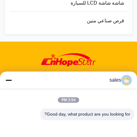
شاشة شاشة LCD للسيارة
قرص صناعي متين
sales
عنوان: 601-606، الطابق 6، المبنى E، حديقة يوانفين الصناعية، منطقة
3:54 PM
دالانغ الفرعية، منطقة لونغهوا، شنشن، غوانغدونغ، CN
Good day, what product are you looking for?
هاتف:
86-13424296897
بريد إلكتروني:
hope10@cnhopestar.com