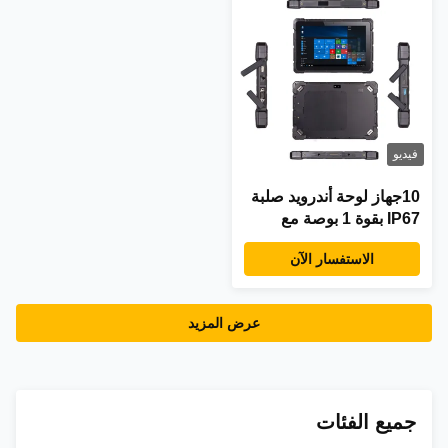
فيديو
10جهاز لوحة أندرويد صلبة
IP67 بقوة 1 بوصة مع
شاشة لمس IPS
الاستفسار الآن
للاستخدام الصناعي
والخارجي
عرض المزيد
جميع الفئات