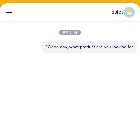
sales
3:44 PM
عنوان: 601-606، الطابق 6، المبنى E، حديقة يوانفين الصناعية، منطقة
دالانغ الفرعية، منطقة لونغهوا، شنشن، غوانغدونغ، CN
Good day, what product are you looking for?
هاتف:
86-13424296897
بريد إلكتروني:
hope10@cnhopestar.com
مسكن
منتجات
معلومات عنا
جولة في المعمل
مراقبة الجودة
اتصل بنا
سياسة الخصوصية
|
خريطة الموقع