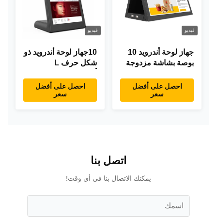
فيديو
فيديو
جهاز لوحة أندرويد 10
10جهاز لوحة أندرويد ذو
بوصة بشاشة مزدوجة
شكل حرف L
RK3288 سطح المكتب
أندرويد8.1 RK3288
POE إعلانات جهاز
جهاز لوحة IPS جهاز
احصل على أفضل
احصل على أفضل
سعر
سعر
كمبيوتر لوحي
لوحة لمس للمطعم
اتصل بنا
يمكنك الاتصال بنا في أي وقت!