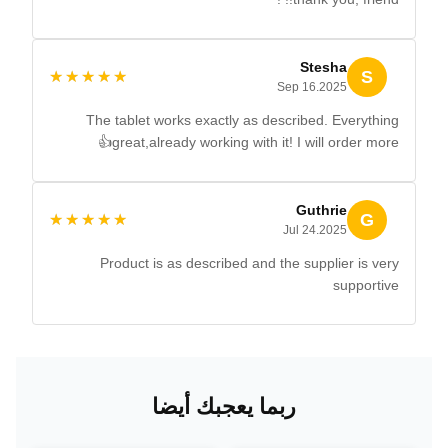
Stesha
S
★★★★★
★★★★★
Sep 16.2025
The tablet works exactly as described. Everything
great,already working with it! I will order more👍
Guthrie
G
★★★★★
★★★★★
Jul 24.2025
Product is as described and the supplier is very
supportive
ربما يعجبك أيضا