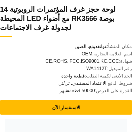
لوحة حجز غرف المؤتمرات الروبوتية 14
بوصة RK3566 مع أضواء LED المحيطة
لجدولة غرف الاجتماعات
مكان المنشأ:
غوانغدونغ، الصين
اسم العلامة التجارية:
OEM
شهادة:
CE,ROHS, FCC,ISO9001,KC,CCC
رقم الموديل:
WA1412T
الحد الأدنى لكمية الطلب:
قطعة واحدة
شروط الدفع:
الاعتماد المستندي، تي/تي
القدرة على العرض:
50000 قطعة/شهر
الاستفسار الآن