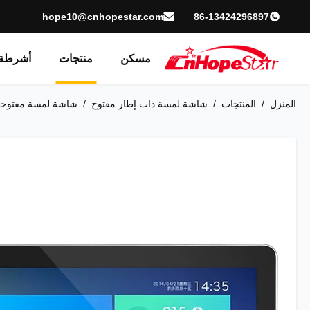
hope10@cnhopestar.com
86-13424296897
مسكن
منتجات
أشرطة 
المنزل
/
المنتجات
/
شاشة لمسة ذات إطار مفتوح
/
شاشة لمسة مفتوحة ضد نيوتن 32 بوصة للك