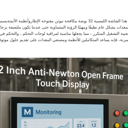
مصممة لبيئات صناعية وتجارية صعبة، هذا الشاشة اللمسية 32 بوصة مكافحة نيوتن مفتوحة ا
لمعدات بشكل عام نظيفًا ومهنيًا.الرؤية المتساوية حتى عندما تكون ملتصقة بزج
بة التشغيل المتكرر ، مما يجعلها مناسبة لمراقبة لوحات التحكم ، والتحكم في ال
المرنة، فإنه يساعد المتكاملين للأنظمة ومصنعي المعدات على تقديم حلول موثوق