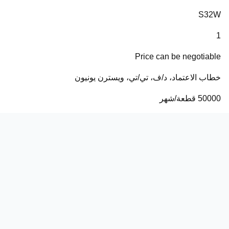
S32W
1
Price can be negotiable
خطاب الاعتماد، د/ف، تي/تي، ويسترن يونيون
50000 قطعة/شهر