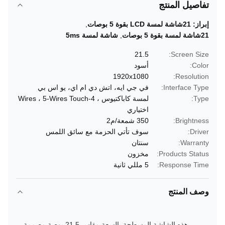
تفاصيل المنتج
إبراز:
21شاشة لمسة LCD بقوة 5 بوصات
,
21شاشة لمسة بقوة 5 بوصات
,
شاشة لمسة 5ms
21.5
Screen Size:
Color:
أسود
1920x1080
Resolution:
Interface Type:
في جي ايه، اتش دي ام اي، يو اس بي
Type:
لمسة كاباكتيوس ، 4-Wires ، 5-Wires Touch
اختياري
Brightness:
350 شمعة/م2
Driver:
سوف تأتي الحزمة مع سائق اللمس
Warranty:
سنتان
Products Status:
مخزون
Response Time:
5 مللي ثانية
وصف المنتج
هذه الشاشة المسطحة بالسعة مقاس 21.5 بوصة مصممة