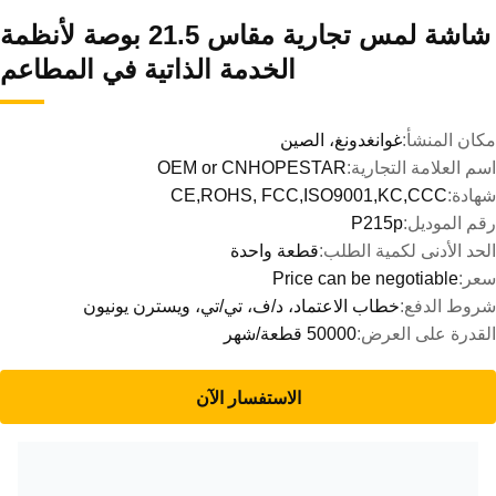
شاشة لمس تجارية مقاس 21.5 بوصة لأنظمة
الخدمة الذاتية في المطاعم
مكان المنشأ:
غوانغدونغ، الصين
اسم العلامة التجارية:
OEM or CNHOPESTAR
شهادة:
CE,ROHS, FCC,ISO9001,KC,CCC
رقم الموديل:
P215p
الحد الأدنى لكمية الطلب:
قطعة واحدة
سعر:
Price can be negotiable
شروط الدفع:
خطاب الاعتماد، د/ف، تي/تي، ويسترن يونيون
القدرة على العرض:
50000 قطعة/شهر
الاستفسار الآن