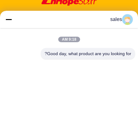
sales
9:18 AM
عنوان: 601-606، الطابق 6، المبنى E، حديقة يوانفين الصناعية، منطقة
دالانغ الفرعية، منطقة لونغهوا، شنشن، غوانغدونغ، CN
Good day, what product are you looking for?
هاتف:
86-13424296897
بريد إلكتروني:
hope10@cnhopestar.com
مسكن
منتجات
معلومات عنا
جولة في المعمل
مراقبة الجودة
اتصل بنا