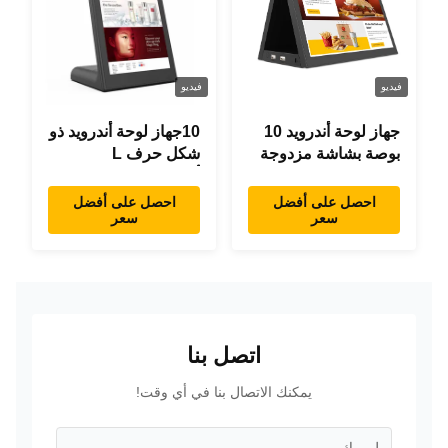
فيديو
فيديو
جهاز لوحة أندرويد 10
10جهاز لوحة أندرويد ذو
بوصة بشاشة مزدوجة
شكل حرف L
RK3288 سطح المكتب
أندرويد8.1 RK3288
POE إعلانات جهاز
جهاز لوحة IPS جهاز
احصل على أفضل
احصل على أفضل
سعر
سعر
كمبيوتر لوحي
لوحة لمس للمطعم
اتصل بنا
يمكنك الاتصال بنا في أي وقت!