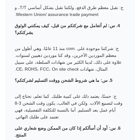
ج: نقبل معظم طرق الدفع، ولكننا نقبل بشكل أساسي T/T، و
Western Union/ assurance trade payment.
4. س: لم أتعامل مع شركتكم من قبل، كيف يمكنني الوثوق
بشركتكم؟
ج: شركتنا موجودة على .com منذ 11 عامًا، وهي أطول من
معظم الموردين الآخرين، وقد كنا موردين ذهبيين لسنوات.
علاوة على ذلك، لدينا الكثير من شهادات السلطة، على سبيل
المثال، شهادات CE، ROHS، FCC، On site check.
5. س: ما هي شروط الشحن ووقت التسليم لشركتكم؟
ج: حسنًا، يعتمد ذلك على كمية طلبك. كما تعلم، نحتاج إلى
وقت لتصنيع الآلات. ولكن في الغالب، يكون وقت الشحن 3-8
أيام عمل بعد التسليم. أما بالنسبة للتكلفة التفصيلية، فهي
تعتمد على طلبك النهائي.
6. س: أود أن أسألكم إذا كان من الممكن وضع شعاري على
المنتج.