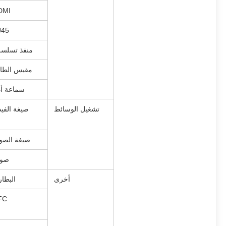
DMI
J45
منفذ تسلس
مقبس الطا
سماعة أ
تشغيل الوسائط
صيغة الفيد
صيغة الص
صور
أخرى
البطار
FC