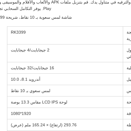
Play. يوفر التكامل السحابي تجربة سلسة عبر جميع أجهزة أندرويد.
شاشة لمس سعوية بـ 10 نقاط، شريحة RK3399 للتطبيقات التجارية والصناعية.
جة
RK3399
ية
ول
2 جيجابايت/4 جيجابايت
ئي
ية
16 جيجابايت/32 جيجابايت
يل
أندرويد 8.1، 10.0
س
لمس سعوي بـ 10 نقاط
حة
لوحة LCD IPS مقاس 13.3 بوصة
قة
1920*1080
طة
293.76 (ارتفاع) × 165.24 ملم (عرض)