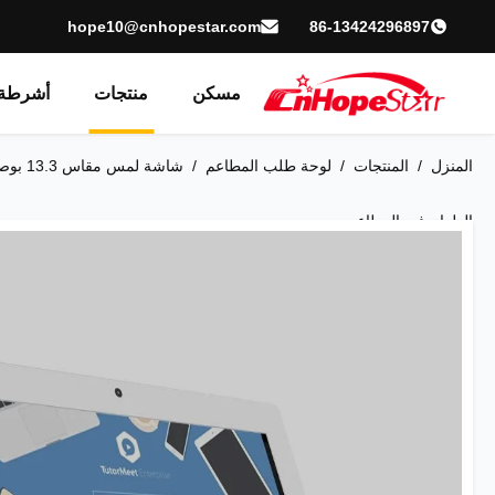
hope10@cnhopestar.com
86-13424296897
مسكن
منتجات
أشرطة 
المنزل
/
المنتجات
/
لوحة طلب المطاعم
/
الطعام في المطاعم