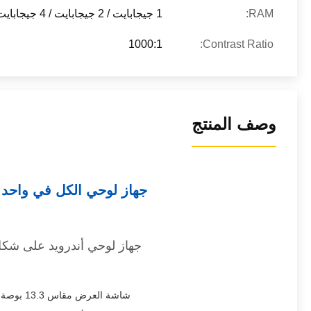
RAM:
1 جيجابايت / 2 جيجابايت / 4 جيجابايت
1000:1
Contrast Ratio:
وصف المنتج
شاشة العرض مقاس 13.3 بوصة بدقة 1920*1080 FHD مع 6.7 مليون لون وزاوية رؤية 178 درجة تقدم لك ألوانًا نابضة بالحياة وكل تفاصيل إبداعك.