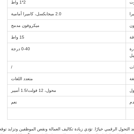
وت
2*1 واط
را
2.0 ميجابكسل، كاميرا أمامية
ون
ميكروفون مدمج
قة
15 واط
رة
0-40 درجة
يل
ات
/
غة
متعدد اللغات
ل
محول، 12 فولت/1.5 أمبير
دم
نعم
التحول الرقمي خيارًا. تؤدي زيادة تكاليف العمالة ونقص الموظفين وتزايد توقع