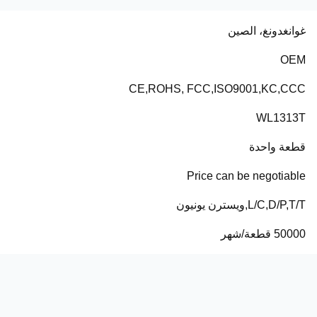
غوانغدونغ، الصين
OEM
CE,ROHS, FCC,ISO9001,KC,CCC
WL1313T
قطعة واحدة
Price can be negotiable
L/C,D/P,T/T,ويسترن يونيون
50000 قطعة/شهر