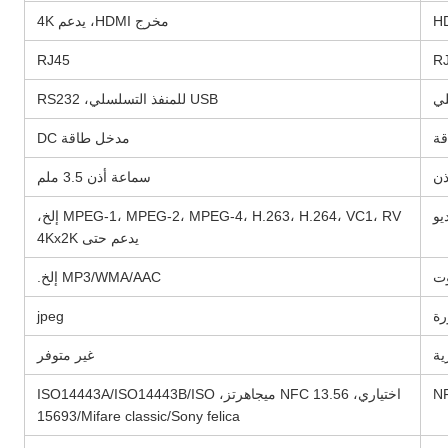
H
مخرج HDMI، يدعم 4K
RJ45
R
لي
USB للمنفذ التسلسلي، RS232
قة
مدخل طاقة DC
ذن
سماعة أذن 3.5 ملم
يو
MPEG-1، MPEG-2، MPEG-4، H.263، H.264، VC1، RV إلخ،
يدعم حتى 4Kx2K
وت
MP3/WMA/AAC إلخ.
ة
jpeg
ية
غير متوفر
N
اختياري، NFC 13.56 ميجاهرتز، ISO14443A/ISO14443B/ISO
15693/Mifare classic/Sony felica