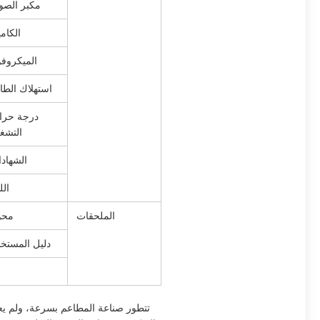
مكبر الص
الكامي
الميكروف
استهلاك الطا
درجة حرا
التشغ
الشهاد
الل
الملحقات
محو
دليل المستخ
تتطور صناعة المطاعم بسرعة، ولم يعد 