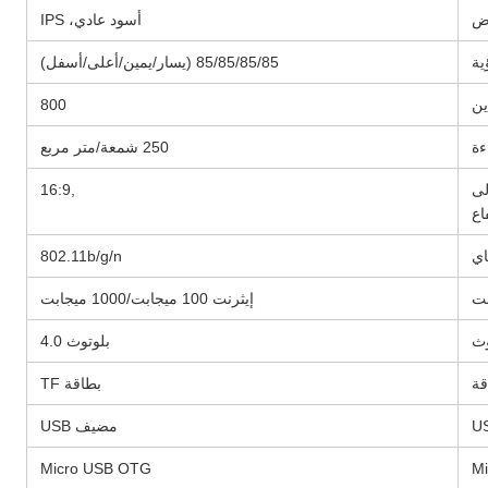
ض
أسود عادي، IPS
ية
85/85/85/85 (يسار/يمين/أعلى/أسفل)
ين
800
ءة
250 شمعة/متر مربع
لى
,16:9
اع
اي
802.11b/g/n
نت
إيثرنت 100 ميجابت/1000 ميجابت
وث
بلوتوث 4.0
قة
بطاقة TF
US
مضيف USB
Micro USB OTG
Mi