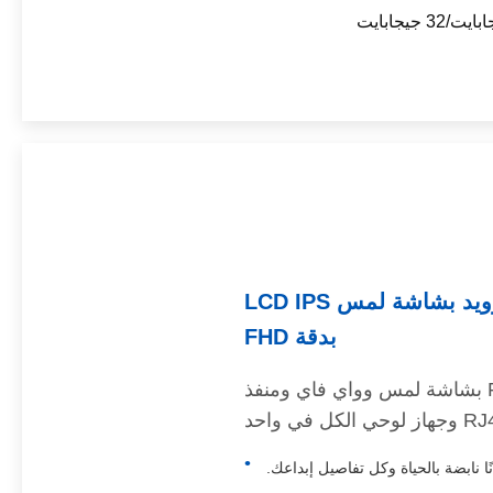
جهاز لوحي الكل في واحد على شكل حرف L مقاس 13.3 بوصة يعمل بنظام أندرويد بشاشة لمس LCD IPS
بدقة FHD
جهاز لوحي أندرويد على شكل حرف L مقاس 13.3 بوصة بدقة 1920*1080 FHD IPS LCD بشاشة لمس وواي فاي ومنفذ
 لوحي الكل في واحد