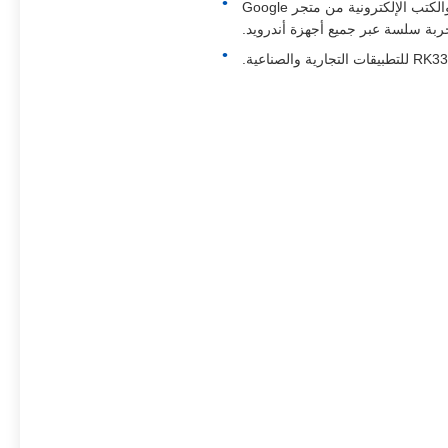
نظام تشغيل أندرويد 9.0، الإنتاجية والترفيه في متناول يدك. قم بتنزيل ملفات APK والألعاب والأفلام والموسيقى والكتب الإلكترونية من متجر Google