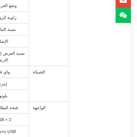
وضع العر
زاوية الرؤ
نسبة التبا
الإضا
نسبة العرض إ
الارتف
الشبكة
واي ف
إيثر
بلوت
الواجهة
فتحة البطا
B × 2
cro USB