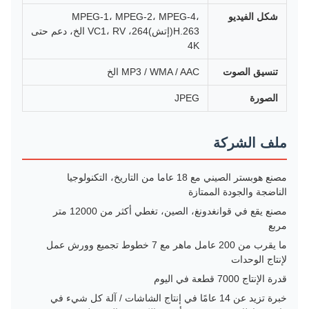
شكل الفيديو
MPEG-1، MPEG-2، MPEG-4،
H.263(إتش)264، VC1، RV الخ، دعم حتى
4K
تنسيق الصوت
MP3 / WMA / AAC الخ
الصورة
JPEG
ملف الشركة
مصنع هوبستر الصيني مع 18 عاما من التاريخ، التكنولوجيا
الناضجة والجودة الممتازة
مصنع يقع في قوانغدونغ، الصين، تغطي أكثر من 12000 متر
مربع
ما يقرب من 200 عامل ماهر مع 7 خطوط تجميع وورش عمل
لإنتاج الوحدات
قدرة الإنتاج 7000 قطعة في اليوم
خبرة تزيد عن 14 عامًا في إنتاج الشاشات / آلة كل شيء في