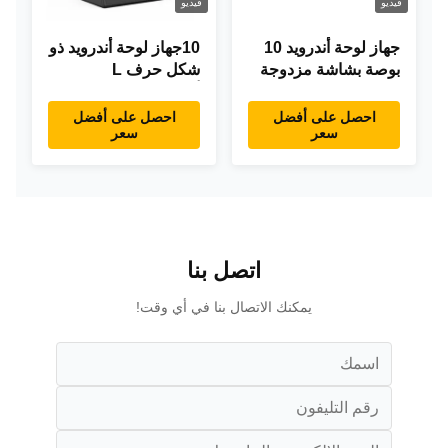
فيديو
فيديو
جهاز لوحة أندرويد 10
10جهاز لوحة أندرويد ذو
بوصة بشاشة مزدوجة
شكل حرف L
RK3288 سطح المكتب
أندرويد8.1 RK3288
POE إعلانات جهاز
جهاز لوحة IPS جهاز
احصل على أفضل
احصل على أفضل
سعر
سعر
كمبيوتر لوحي
لوحة لمس للمطعم
اتصل بنا
يمكنك الاتصال بنا في أي وقت!