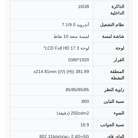
الذاكرة
16GB
الداخلية
نظام التشغيل
أندرويد 7.1/9.0
شاشة لمسة
لمسة سعة 10 نقاط
لوحة
لوحة LCD Full HD 17.3"
القرار
1920*1080
المنطقة
381.89 ((H) x214.81mm ((V)
النشطة
زاوية النظر
85/85/85/85
نسبة التباين
800
الضوء
250cdm2 (دقيقة)
نسبة الجوانب
16:9
الواي فاي
802.11b/g/n/ac، 2.4G+5G