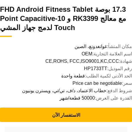
17.3 بوصة FHD Android Fitness Tablet
مع معالج RK3399 و 10-Point Capacitive
Touch لدمج جهاز المشي
مكان المنشأ:
غوانغدونغ، الصين
اسم العلامة التجارية:
OEM
شهادة:
CE,ROHS, FCC,ISO9001,KC,CCC
رقم الموديل:
HP1733TT
الحد الأدنى لكمية الطلب:
قطعة واحدة
سعر:
Price can be negotiable
شروط الدفع:
خطاب الاعتماد، د/ف، تي/تي، ويسترن يونيون
القدرة على العرض:
50000 قطعة/شهر
الاستفسار الآن