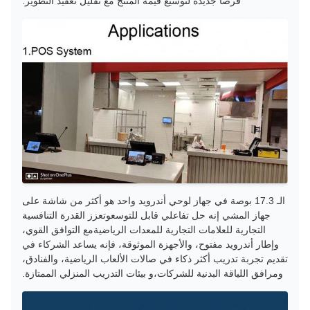
فرصا جديدة لتوسيع قيمة المنتج مع تقليل تعقيد التطوير.
الـ 17.3 بوصة في جهاز لوحي أندرويد واحد هو أكثر من شاشة على
جهاز المشي إنه حل تفاعلي قابل للتوسعوتعزز القدرة التنافسية
التجارية للعلامات التجارية للمعدات الرياضيةمع التوافق القوي،
وإطار أندرويد مفتوح، والأجهزة الموثوقة، فإنه يساعد الشركاء في
تقديم تجربة تدريب أكثر ذكاء في صالات الألعاب الرياضية، والفنادق،
ومرافق اللياقة البدنية للشركات،و بيئات التدريب المنزلي الممتازة.