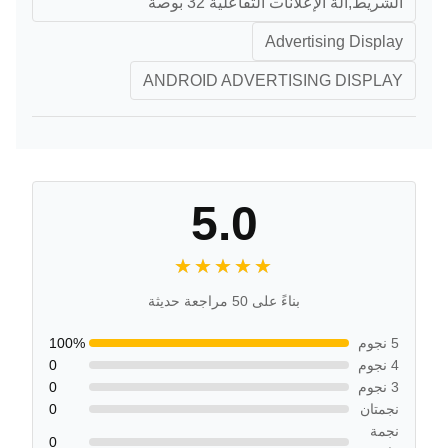
الشريط,آلة الإعلانات التفاعلية 32 بوصة
Advertising Display
ANDROID ADVERTISING DISPLAY
5.0
★★★★★
★★★★★
بناءً على 50 مراجعة حديثة
5 نجوم
100%
4 نجوم
0
3 نجوم
0
نجمتان
0
نجمة
0