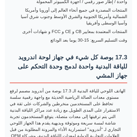
واحدة / إطار صور رقمي / أجهزة الكمبيوتر المحمولة
المنتجات المصدرة في جميع أنحاء العالم إلى أوروبا وأمريكا
الشمالية وأمريكا الجنوبية والشرق الأوسط وجنوب شرق آسيا
وآسيا الوسطى وأفريقيا
المنتجات المعتمدة بمعايير CB و CE و FCC و شهادات أخرى
وقت التسليم السريع: 15-30 يوما بعد الودائع
17.3 بوصة كل شيء في جهاز لوحة اندرويد
للياقة البدنية واحدة لدمج وحدة التحكم على
جهاز المشي
الهاتف اللوحي للياقة البدنية الـ 17.3 بوصة من أندرويد مصمم لرفع
مستوى معدات الصالة الرياضية الحديثة مع واجهة رقمية سلسة
تحافظ على المستخدمين منخرطين والشركات على ثقة في
الاستقرار على المدى الطويل.مع زيادة عدد مراكز اللياقة البدنية
التي يتم ترقيتها إلى معدات متصلة، يتوقع المستخدمون تجربة
شاشة لمسة سريعة وموثوقة وبديهية.يقدم هذا الجهاز اللوحي
التجاري لـ "أندرويد" استمرارية الأداء والمرونة المطلوبة من قبل
العلامات التجارية الدولية لمعدات اللياقة البدنية، وشركاء OEM.