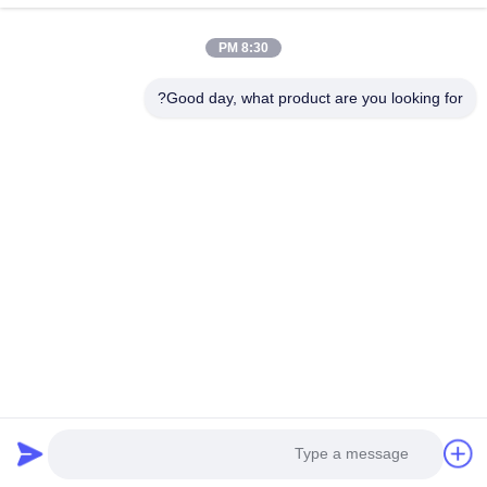
8:30 PM
عنوان: 601-606، الطابق 6، المبنى E، حديقة يوانفين الصناعية، منطقة
دالانغ الفرعية، منطقة لونغهوا، شنشن، غوانغدونغ، CN
Good day, what product are you looking for?
هاتف:
86-13424296897
بريد إلكتروني:
hope10@cnhopestar.com
مسكن
منتجات
معلومات عنا
جولة في المعمل
مراقبة الجودة
اتصل بنا
سياسة الخصوصية
|
خريطة الموقع
Copyright © 2021-2026 Shenzhen Hopestar SCI-TECH Co., Ltd.. جميع
الحقوق محفوظة.