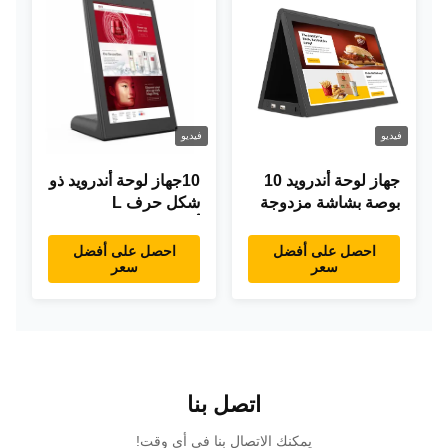
فيديو
فيديو
جهاز لوحة أندرويد 10
10جهاز لوحة أندرويد ذو
بوصة بشاشة مزدوجة
شكل حرف L
RK3288 سطح المكتب
أندرويد8.1 RK3288
POE إعلانات جهاز
جهاز لوحة IPS جهاز
احصل على أفضل
احصل على أفضل
سعر
سعر
كمبيوتر لوحي
لوحة لمس للمطعم
اتصل بنا
يمكنك الاتصال بنا في أي وقت!