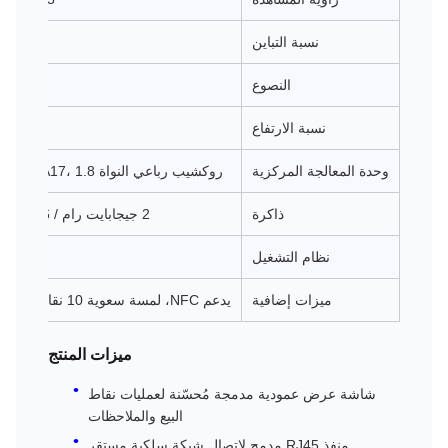
نسبة التباين
النصوع
250 شمعة/م²
نسبة الارتفاع
وحدة المعالجة المركزية
روكشيب رباعي النواة A17، 1.8 جيجا، RK3288
ذاكرة
2 جيجابايت رام / 16 جيجابايت روم
نظام التشغيل
أندر
ميزات إضافية
يدعم NFC، لمسة سعوية 10 نقاط، كاميرا أمامية
ميزات المنتج
شاشة عرض عمودية مدمجة مُحسّنة لعمليات نقاط
البيع والملاحظات
منفذ RJ45 مدمج لاتصال شبكة سلكية مستقر