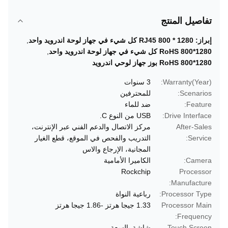
تفاصيل المنتج
إبراز:
RJ45 800 * 1280 كل شيء في جهاز لوحة اندرويد واحد
,
RoHS 800*1280 كل شيء في جهاز لوحة اندرويد واحد
,
RoHS 800*1280 بوز جهاز لوحي اندرويد
Warranty(Year):
3 سنوات
Scenarios:
للمحترفين
Feature:
ضد للماء
Drive Interface:
USB من النوع C.
After-Sales
مركز الاتصال والدعم الفني عبر الإنترنت،
Service:
التدريب والفحص في الموقع، قطع الغيار
المجانية، الإرجاع والاس
Camera:
الكاميرا الأمامية
Rockchip
Processor
Manufacture:
Processor Type:
رباعية النواة
Processor Main
1.33 جيجا هرتز -1.86 جيجا هرتز
Frequency:
Touch Screen
شاشة بالسعة