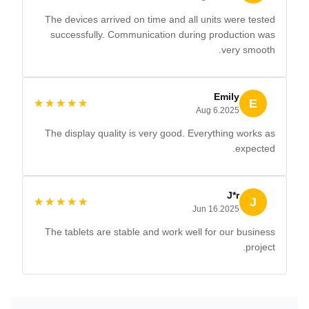
The devices arrived on time and all units were tested
successfully. Communication during production was
very smooth.
Emily
E
★★★★★
★★★★★
Aug 6.2025
The display quality is very good. Everything works as
expected.
J*r
J
★★★★★
★★★★★
Jun 16.2025
The tablets are stable and work well for our business
project.