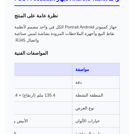
نظرة عامة على المنتج
جهاز كمبيوتر Portrait Android الكل في واحد مصمم لأنظمة
نقاط البيع وأجهزة الملاحظات المزودة بشاشة لمس صناعية
واتصال RJ45.
المواصفات الفنية
مواصفة
دقة
800 × 1280
المنطقة النشطة
135.4 ملم (ارتفاع) × 216.4 ملم (فولت)
نوع العرض
خيارات الألوان
الأبيض والأسود (
زاوية المشاهدة
85 درجة/85 درجة