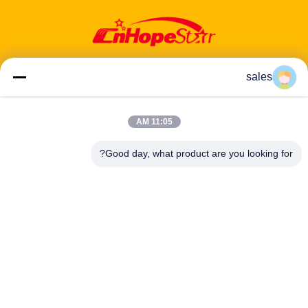
sales
11:05 AM
عنوان: 601-606، الطابق 6، المبنى E، حديقة يوانفين الصناعية، منطقة
دالانغ الفرعية، منطقة لونغهوا، شنشن، غوانغدونغ، CN
Good day, what product are you looking for?
هاتف:
86-13424296897
بريد إلكتروني:
hope10@cnhopestar.com
مسكن
منتجات
معلومات عنا
جولة في المعمل
مراقبة الجودة
اتصل بنا