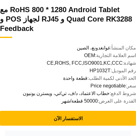
RoHS 800 * 1280 Android Tablet مع
Quad Core RK3288 و RJ45 لجهاز POS و
Feedback
مكان المنشأ:
غوانغدونغ، الصين
اسم العلامة التجارية:
OEM
شهادة:
CE,ROHS, FCC,ISO9001,KC,CCC
رقم الموديل:
HP1032T
الحد الأدنى لكمية الطلب:
قطعة واحدة
سعر:
Price negotiable
شروط الدفع:
خطاب الاعتماد، د/ف، تي/تي، ويسترن يونيون
القدرة على العرض:
50000 قطعة/شهر
الاستفسار الآن