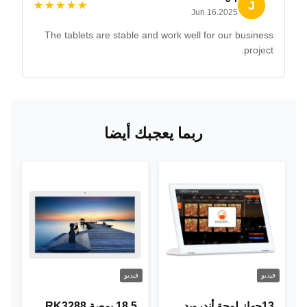
J
★★★★★
★★★★★
Jun 16.2025
The tablets are stable and work well for our business
project.
ربما يعجبك أيضا
فيديو
فيديو
13جهاز لوحة أندرويد
18.5 بوصة RK3288