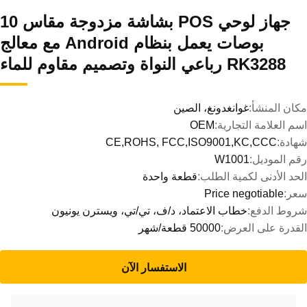
جهاز لوحي POS بشاشة مزدوجة مقاس 10
بوصات يعمل بنظام Android مع معالج
RK3288 رباعي النواة وتصميم مقاوم للماء
مكان المنشأ:
غوانغدونغ، الصين
اسم العلامة التجارية:
OEM
شهادة:
CE,ROHS, FCC,ISO9001,KC,CCC
رقم الموديل:
W1001
الحد الأدنى لكمية الطلب:
قطعة واحدة
سعر:
Price negotiable
شروط الدفع:
خطاب الاعتماد، د/ف، تي/تي، ويسترن يونيون
القدرة على العرض:
50000 قطعة/شهر
الاستفسار الآن