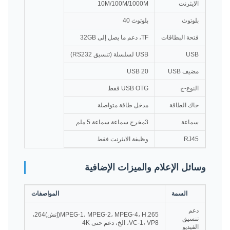
الايثرنت
10M/100M/1000M
بلوتوث
بلوتوث 40
فتحة البطاقات
TF، دعم ما يصل إلى 32GB
USB
USB لسلسلة (تنسيق RS232)
مضيف USB
USB 20
النوع-ج
USB OTG فقط
جاك الطاقة
مدخل طاقة متواصلة
سماعة
3مخرج سماعة سماعة 5 ملم
RJ45
وظيفة الايثرنت فقط
وسائل الإعلام والميزات الإضافية
السمة
المواصفات
دعم
MPEG-1، MPEG-2، MPEG-4، H.265(إتش)264،
تنسيق
VC-1، VP8، الخ، دعم حتى 4K
الفيديو