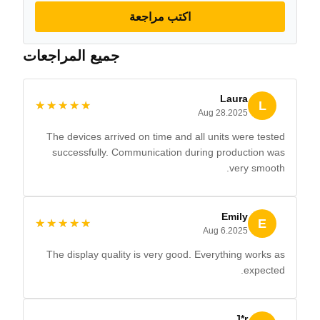
اكتب مراجعة
جميع المراجعات
Laura
L
★★★★★
★★★★★
Aug 28.2025
The devices arrived on time and all units were tested
successfully. Communication during production was
very smooth.
Emily
E
★★★★★
★★★★★
Aug 6.2025
The display quality is very good. Everything works as
expected.
J*r