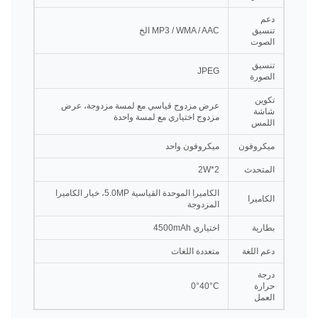
دعم
تنسيق
MP3 / WMA / AAC الخ
الصوت
تنسيق
JPEG
الصورة
تكوين
عرض مزدوج قياسي مع لمسة مزدوجة، عرض
شاشة
مزدوج اختياري مع لمسة واحدة
اللمس
ميكروفون
ميكروفون واحد
المتحدث
2*2W
الكاميرا الموحدة القياسية 5.0MP، خيار الكاميرا
الكاميرا
المزدوجة
بطارية
اختياري 4500mAh
دعم اللغة
متعددة اللغات
درجة
حرارة
0°40°C
العمل