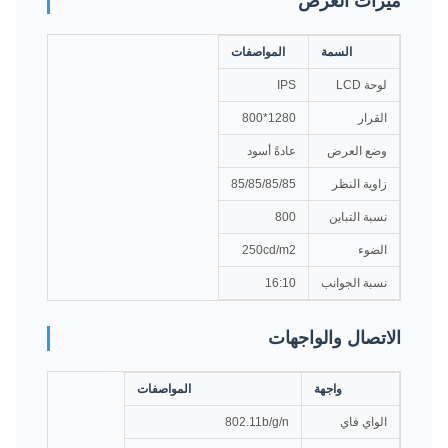
ميزات العرض
السمة
المواصفات
لوحة LCD
IPS
القرار
1280*800
وضع العرض
عادةً أسود
زاوية النظر
85/85/85/85
نسبة التباين
800
الضوء
250cd/m2
نسبة الجوانب
16:10
الاتصال والواجهات
واجهة
المواصفات
الواي فاي
802.11b/g/n