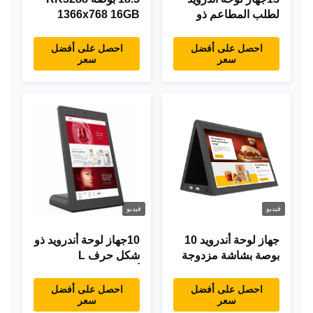
لطلب المطاعم ذو
1366x768 16GB
شكل حرف "L" بطول
ذاكرة كل شيء في
0.3 بوصة، 1920×1080
جهاز لوحي اندرويد واحد
احصل على أفضل
احصل على أفضل
سعر
سعر
شاشة تعمل باللمس،
تصميم حديث
واي فاي RJ45
فيديو
فيديو
جهاز لوحة أندرويد 10
10جهاز لوحة أندرويد ذو
بوصة بشاشة مزدوجة
شكل حرف L
RK3288 سطح المكتب
أندرويد8.1 RK3288
POE إعلانات جهاز
جهاز لوحة IPS جهاز
احصل على أفضل
احصل على أفضل
سعر
سعر
كمبيوتر لوحي
لوحة لمس للمطعم