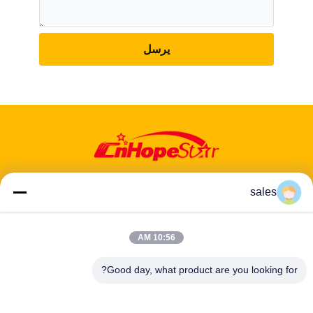
يرسل
sales
10:56 AM
عنوان: 601-606، الطابق 6، المبنى E، حديقة يوانفين الصناعية، منطقة
دالانغ الفرعية، منطقة لونغهوا، شنشن، غوانغدونغ، CN
Good day, what product are you looking for?
هاتف:
86-13424296897
بريد إلكتروني:
hope10@cnhopestar.com