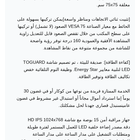
معلقة 75x75 سم.
[تثبيت ثنائي الاتجاهات ومناظر واسعة]يمكن تركيبها بسهولة على
الحائط مع معيار الصناعة VESA 75 الصعود (لا تشمل) أو تركيبها
على سطح المكتب من خلال تقفص الصعود قابل للتعديل.زاوية
المشاهدة الأفقية والعمودية 160 درجة توفر رؤية واضحة
للشاشة من مجموعة متنوعة من نقاط المشاهدة.
[كفاءة الطاقة]: صديقة للبيئة ، تم تصميم شاشة TOGUARD
LED لتلبية معايير Energy Star. وظيفة النوم التلقائية خفض
تكاليف الطاقة وتوفير الطاقة.
الخدمة الممتازة فريدة من نوعها من كوكار أو في غضون 30
يوماً إما استرداد أموال مجاناً أو استبدال غير مشروط في غضون
عامينسنبذل قصارى جهدنا لحل مشكلتك.
جهاز مراقبة أمن 15 بوصة مع شاشة HD IPS 1024x768
دقة.مصدر إضاءة خلفية LED للعمل المستمر لفترة طويلة
ومتطلبات التشغيل على مدار الساعة على مدار الساعة