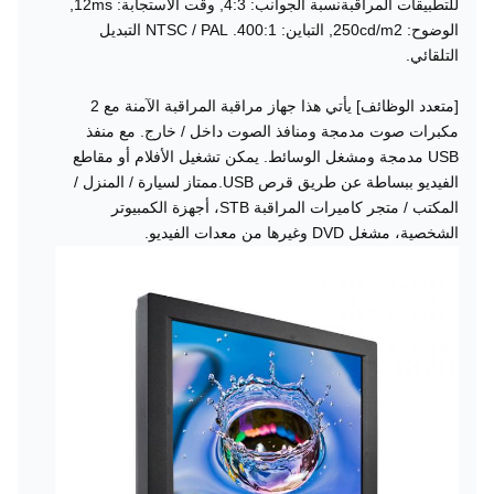
للتطبيقات المراقبةنسبة الجوانب: 4:3, وقت الاستجابة: 12ms,
الوضوح: 250cd/m2, التباين: 400:1. NTSC / PAL التبديل
التلقائي.
[متعدد الوظائف] يأتي هذا جهاز مراقبة المراقبة الآمنة مع 2
مكبرات صوت مدمجة ومنافذ الصوت داخل / خارج. مع منفذ
USB مدمجة ومشغل الوسائط. يمكن تشغيل الأفلام أو مقاطع
الفيديو ببساطة عن طريق قرص USB.ممتاز لسيارة / المنزل /
المكتب / متجر كاميرات المراقبة STB، أجهزة الكمبيوتر
الشخصية، مشغل DVD وغيرها من معدات الفيديو.