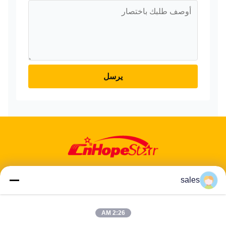
يرسل
sales
عنوان: 601-606، الطابق 6، المبنى E، حديقة يوانفين الصناعية، منطقة
2:26 AM
دالانغ الفرعية، منطقة لونغهوا، شنشن، غوانغدونغ، CN