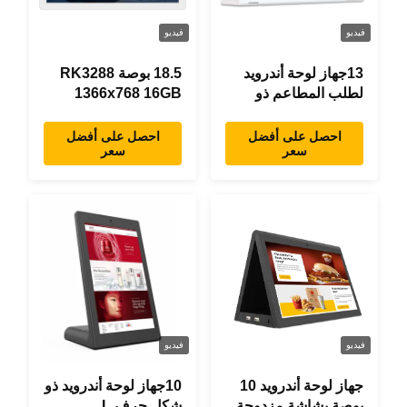
فيديو
فيديو
13جهاز لوحة أندرويد
18.5 بوصة RK3288
لطلب المطاعم ذو
1366x768 16GB
شكل حرف "L" بطول
ذاكرة كل شيء في
0.3 بوصة، 1920×1080
جهاز لوحي اندرويد واحد
احصل على أفضل
احصل على أفضل
سعر
سعر
شاشة تعمل باللمس،
تصميم حديث
واي فاي RJ45
فيديو
فيديو
جهاز لوحة أندرويد 10
10جهاز لوحة أندرويد ذو
بوصة بشاشة مزدوجة
شكل حرف L