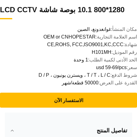
1280*800 10.1 بوصة شاشة LCD CCTV
مكان المنشأ:
غوانغدونغ، الصين
اسم العلامة التجارية:
OEM or CNHOPESTAR
شهادة:
CE,ROHS, FCC,ISO9001,KC,CCC
رقم الموديل:
H101MH
الحد الأدنى لكمية الطلب:
1 وحدة
سعر:
usd 59-69/pcs
شروط الدفع:
T / T ، L / C ، ويسترن يونيون ، D / P
القدرة على العرض:
50000 قطعة/شهر
الاستفسار الآن
تفاصيل المنتج