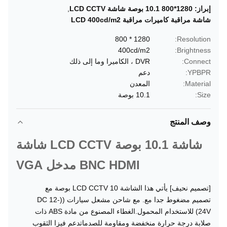
إبراز:
1280*800 10.1 بوصة شاشة LCD CCTV
,
شاشة مراقبة كاميرات مراقبة LCD 400cd/m2
1280 * 800
Resolution:
400cd/m2
Brightness:
Connect:
DVR ، الكاميرا وما إلى ذلك
YPBPR:
دعم
Material:
المعدن
Size:
10.1 بوصة
وصف المنتج
شاشة 10.1 بوصة LCD CCTV شاشة
BNC HDMI مدخل VGA
[تصميم نحيف] يأتي هذا الشاشة LCD CCTV 10 بوصة مع
تصميم مضغوط جدا مع. مع شاحن مشعل سيارات ((DC 12-
24V) للاستخدام المحمول.الغطاء المصنوع من مادة ABS ذات
صلابة درجة حرارة منخفضة ومقاومة للصدماتدعم فيزا الثقوب