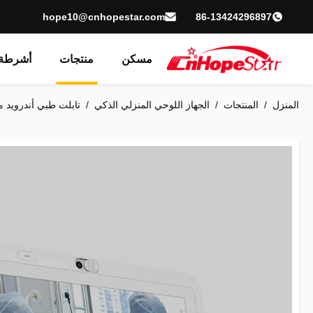
hope10@cnhopestar.com
86-13424296897
مسكن
منتجات
أشرطة 
المنزل
/
المنتجات
/
الجهاز اللوحي المنزلي الذكي
/
تابلت طبي أندرويد مقاس 10 بوصات معتمد من لجنة الاتصالات الفيدرالية (FCC) مزود بكاميرا بدق