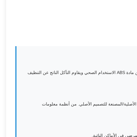
يلبي الجهاز معايير الامتثال لـ FCC، مما يضمن السلامة الكهرومغناطيسية والاستقرار في البيئات الصحية الحساسة. يدعم غلافه البلاستيكي القوي من مادة ABS الاستخدام الصحي ويقاوم التآكل الناتج عن التنظيف
نعة للمعدات الأصلية/المصنعة للتصميم الأصلي. من أنظمة معلومات