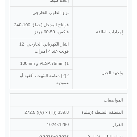
إعادة ضبط
نوع: الطوب الخارجي
فولتاج المدخل (خط): 100-240
إمدادات الطاقة
فاكس، 50-60 هرتز
التيار الكهربائي الخارجي: 12
فولت عند 4 آمبرات
1) VESA 75mm و 100mm
واجهة الجبل
2)2) دعامة التثبيت، أفقية أو
عمودية
المواصفات
المنطقة النشطة ((ملم)
339.8 ((H) × 272.5 ((V)
القرار
1280×1024
نقطة الطول ((ملم))
0.3075×0.3075