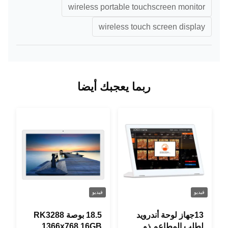
wireless portable touchscreen monitor
wireless touch screen display
ربما يعجبك أيضا
فيديو
فيديو
13جهاز لوحة أندرويد
18.5 بوصة RK3288
لطلب المطاعم ذو
1366x768 16GB