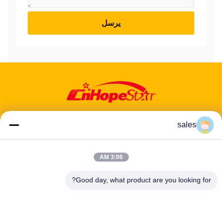
يرسل
sales
عنوان: 601-606، الطابق 6، المبنى E، حديقة يوانفين الصناعية، منطقة
3:06 AM
دالانغ الفرعية، منطقة لونغهوا، شنشن، غوانغدونغ، CN
Good day, what product are you looking for?
هاتف:
86-13424296897
بريد إلكتروني:
hope10@cnhopestar.com