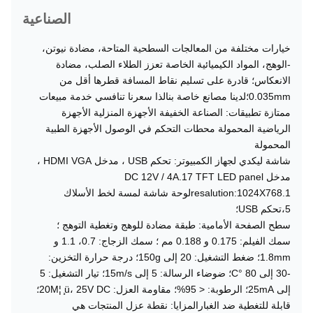
الصناعية
خيارات مختلفة من المعالجات السطحية المتاحة، مضادة نيوتن،
-الوهج، المواد الكيميائية الخاصة تعزز الطلاء الصلب، مضادة
الانعكاس؛ قادرة على تسليم نقاط المسافة قطرها أقل من
0.035mm؛لدينا مصانع خاصة بنالذا سعرنا تنافسي خدمة مبيعات
ممتازة تطبيقات: الصناعة الخفيفة الأجهزة المنزلية الأجهزة
الرياضية المحمولة محطات التحكم في الوصول الأجهزة الطبية
المحمولة
شاشة ليكدي لجهاز الكمبيوتر: تحكم USB ، مدخل HDMI VGA ،
مدخل DC 12V / 4A.17 TFT LED panel
resalution:1024X768.1لوحة شاشة لمسة لخط الأسلاك
5،تحكم USB؛
سطح الصفحة الأمامية: طبقة مضادة للوهج وتغطية التوهج ؛
سمك الفيلم: 0.175 و 0.188 مم ؛ سمك الزجاج: 0.7، 1.1 و
1.8mm؛ ضغط التشغيل: 20 إلى 150g؛ درجة حرارة التخزين:
-30 إلى 80 °C؛ ضوضاء الرسالة: 5 إلى 15m/s؛ تيار التشغيل: 5
إلى 25mA؛ الرطوبة: < 95%؛ مقاومة العزل: 20M¦ ̧ü، 25V DC؛
قابلة للتغطية ضد الغبارالمزايا: نقطة عزل المنتجات هي