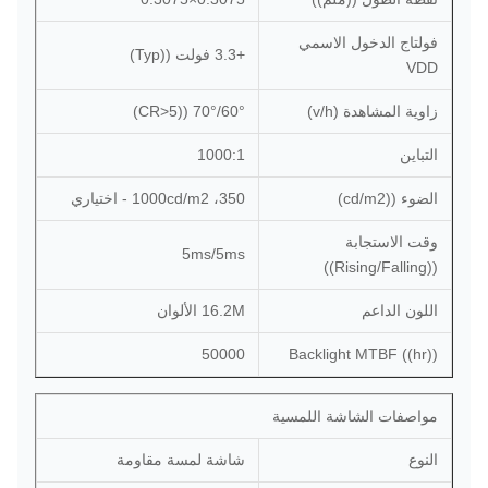
فولتاج الدخول الاسمي
+3.3 فولت ((Typ)
VDD
زاوية المشاهدة (v/h)
60°/70° ((CR>5)
التباين
1000:1
الضوء ((cd/m2)
350، 1000cd/m2 - اختياري
وقت الاستجابة
5ms/5ms
((Rising/Falling))
اللون الداعم
16.2M الألوان
50000
Backlight MTBF ((hr))
مواصفات الشاشة اللمسية
النوع
شاشة لمسة مقاومة