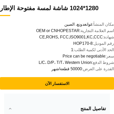
1280*1024 شاشة لمسة مفتوحة الإطار
مكان المنشأ:
غوانغدونغ، الصين
اسم العلامة التجارية:
OEM or CNHOPESTAR
شهادة:
CE,ROHS, FCC,ISO9001,KC,CCC
رقم الموديل:
HOP170-8
الحد الأدنى لكمية الطلب:
1
سعر:
Price can be negotiable
شروط الدفع:
L/C، D/P، T/T، Western Union
القدرة على العرض:
50000 قطعة/شهر
الاستفسار الآن
تفاصيل المنتج