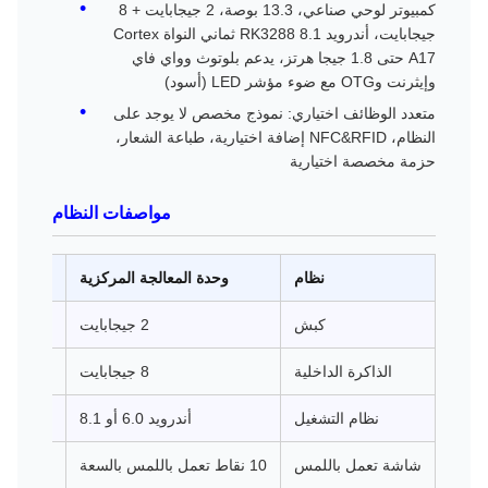
كمبيوتر لوحي صناعي، 13.3 بوصة، 2 جيجابايت + 8
جيجابايت، أندرويد 8.1 RK3288 ثماني النواة Cortex
A17 حتى 1.8 جيجا هرتز، يدعم بلوتوث وواي فاي
وإيثرنت وOTG مع ضوء مؤشر LED (أسود)
متعدد الوظائف اختياري: نموذج مخصص لا يوجد على
النظام، NFC&RFID إضافة اختيارية، طباعة الشعار،
حزمة مخصصة اختيارية
مواصفات النظام
نظام
وحدة المعالجة المركزية
RK3288، رباعي النواة A17، 1.6 جي
كبش
2 جيجابايت
الذاكرة الداخلية
8 جيجابايت
نظام التشغيل
أندرويد 6.0 أو 8.1
شاشة تعمل باللمس
10 نقاط تعمل باللمس بالسعة