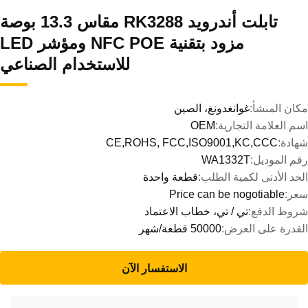
تابلت أندرويد RK3288 مقاس 13.3 بوصة
مزود بتقنية NFC POE ومؤشر LED
للاستخدام الصناعي
مكان المنشأ:
غوانغدونغ، الصين
اسم العلامة التجارية:
OEM
شهادة:
CE,ROHS, FCC,ISO9001,KC,CCC
رقم الموديل:
WA1332T
الحد الأدنى لكمية الطلب:
قطعة واحدة
سعر:
Price can be nogotiable
شروط الدفع:
تي / تي، خطاب الاعتماد
القدرة على العرض:
50000 قطعة/شهر
الاستفسار الآن