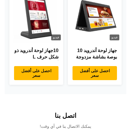
فيديو
فيديو
جهاز لوحة أندرويد 10
10جهاز لوحة أندرويد ذو
بوصة بشاشة مزدوجة
شكل حرف L
RK3288 سطح المكتب
أندرويد8.1 RK3288
POE إعلانات جهاز
جهاز لوحة IPS جهاز
احصل على أفضل
احصل على أفضل
سعر
سعر
كمبيوتر لوحي
لوحة لمس للمطعم
اتصل بنا
يمكنك الاتصال بنا في أي وقت!