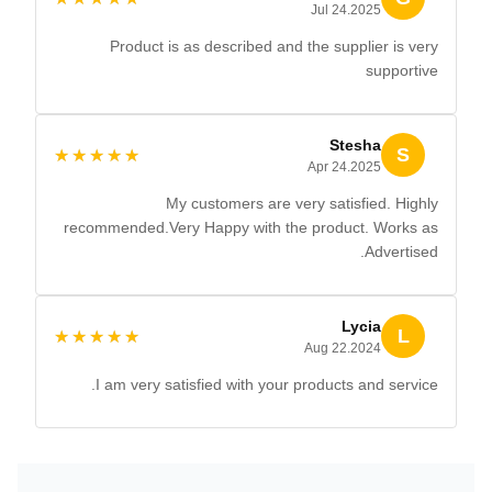
Jul 24.2025
Product is as described and the supplier is very
supportive
Stesha
S
★★★★★
★★★★★
Apr 24.2025
My customers are very satisfied. Highly
recommended.Very Happy with the product. Works as
Advertised.
Lycia
L
★★★★★
★★★★★
Aug 22.2024
I am very satisfied with your products and service.