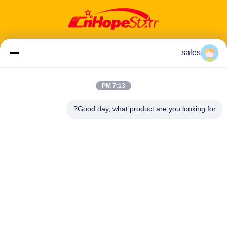
sales
عنوان: 601-606، الطابق 6، المبنى E، حديقة يوانفين الصناعية، منطقة
7:13 PM
دالانغ الفرعية، منطقة لونغهوا، شنشن، غوانغدونغ، CN
Good day, what product are you looking for?
هاتف:
86-13424296897
بريد إلكتروني:
hope10@cnhopestar.com
مسكن
منتجات
معلومات عنا
جولة في المعمل
مراقبة الجودة
اتصل بنا