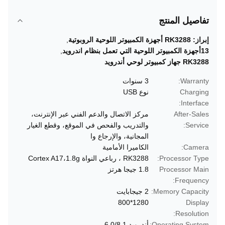
تفاصيل المنتج
إبراز:
RK3288 أجهزة الكمبيوتر اللوحية الروبوتية
,
13أجهزة الكمبيوتر اللوحية التي تعمل بنظام اندرويد
,
RK3288 جهاز كمبيوتر لوحي أندرويد
Warranty:
3 سنوات
Charging
نوع USB
Interface:
After-Sales
مركز الاتصال والدعم الفني عبر الإنترنت،
Service:
والتدريب والفحص في الموقع، وقطع الغيار
المجانية، والإرجاع وا
Camera:
الكاميرا الأمامية
Processor Type:
RK3288 ، رباعي النواة Cortex A17،1.8g
Processor Main
1.8 جيجا هرتز
Frequency:
Memory Capacity:
2 جيجابايت
1280*800
Display
Resolution:
Operating System:
أندرويد 6.0/8.1