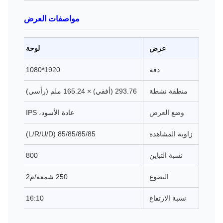
مواصفات العرض
عرض
لوحة
لوحة IPS LCD مقاس 13.3 
دقة
1920*1080
منطقة نشطة
293.76 (أفقي) × 165.24 ملم (رأسي)
وضع العرض
عادة الأسود، IPS
زاوية المشاهدة
85/85/85/85 (L/R/U/D)
نسبة التباين
800
النصوع
250 شمعة/م2
نسبة الارتفاع
16:10