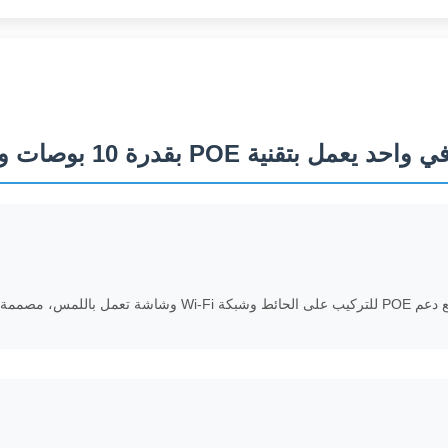
صات ومعالج RK3368 بسرعة 1.5 جيجاهرتز