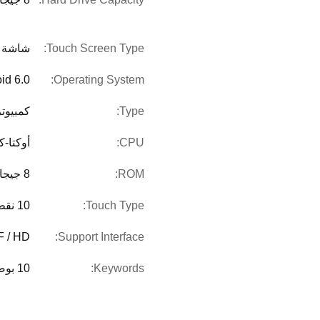
Touch Screen Type:
شاشة ب
id 6.0
Operating System:
Type:
كمبيوت
CPU:
أوكتا-كوور 3368،1.5
ROM:
8 جيجابايت
Touch Type:
10 نقطة لمسة بالسعة
F / HD
Support Interface:
Keywords:
10 بوصة Smart Poe Android Tablet PC 6.0