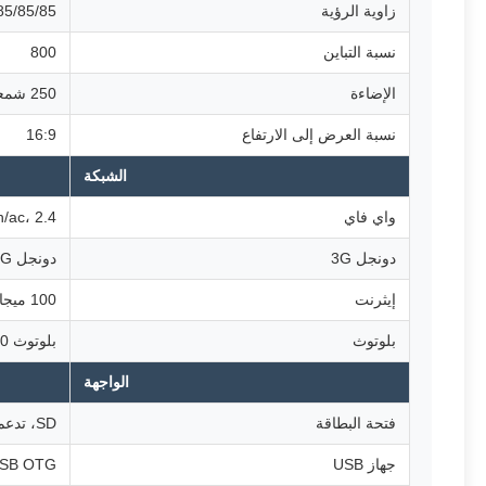
زاوية الرؤية
85/85/85/85 (يسار/يمين/
نسبة التباين
800
الإضاءة
250 شمعة/متر مربع
نسبة العرض إلى الارتفاع
16:9
الشبكة
واي فاي
02.11b/g/n/ac، 2.4
دونجل 3G
دونجل USB 3G خارجي
إيثرنت
100 ميجابت في الثانية / 1000 ميجابت في الثانية
بلوتوث
بلوتوث 4.0
الواجهة
فتحة البطاقة
SD، تدعم حتى 32 جيجابايت
جهاز USB
USB OTG