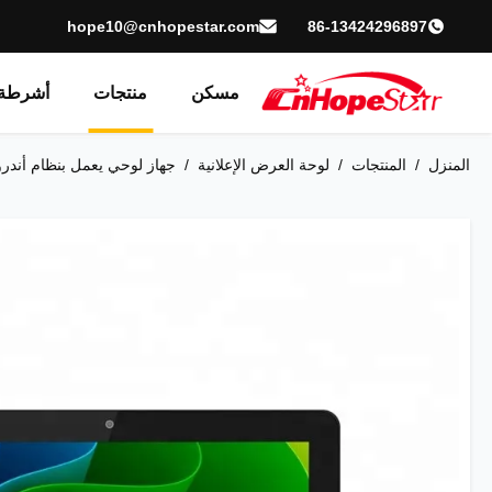
hope10@cnhopestar.com
86-13424296897
مسكن
منتجات
أشرطة 
المنزل
/
المنتجات
/
لوحة العرض الإعلانية
/
جهاز لوحي يعمل بنظام أندرويد بشاشة IPS مقاس 10 بوصة مدعوم بتقنية POE ومعالج RK3368 ثماني النواة بسرعة 1.5 جيجا