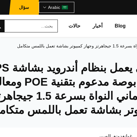
Arabic
سؤال
Blog
أخبار
حالات
جهاز لوحي يعمل بنظام
مقاس 10 بوصة مدعوم بتقنية E
RK3368 ثماني النواة بسرعة 1.5 ج
وتر بشاشة تعمل باللمس متكام
غوانغدونغ، الصين