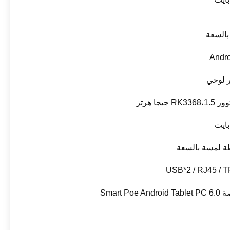
السعة
Andro
ر لوحي
RK جيجا هرتز
USB*2 / RJ45 / T