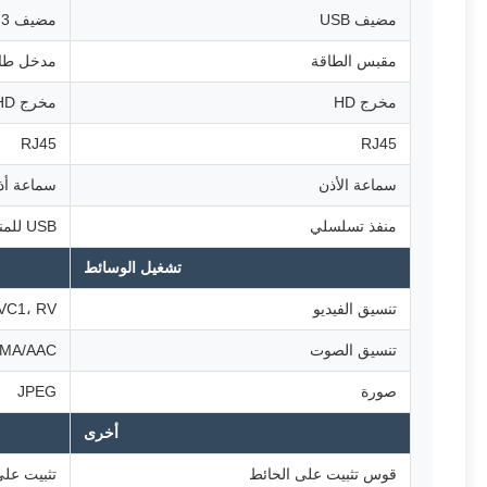
مضيف USB
مضيف USB 3.0 * 3
مقبس الطاقة
مدخل طاقة
مخرج HD
مخرج HD
RJ45
RJ45
سماعة الأذن
سماعة أذن 3.5
منفذ تسلسلي
USB للمنفذ التسلسلي
تشغيل الوسائط
تنسيق الفيديو
4، VC1، RV
تنسيق الصوت
3/WMA/AAC
صورة
JPEG
أخرى
قوس تثبيت على الحائط
تثبيت على الحائط