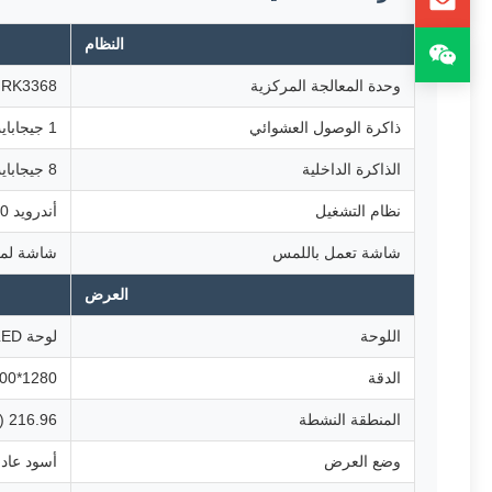
النظام
وحدة المعالجة المركزية
RK3368، ثماني النواة Cortex A53، 1.5 جيجاهرتز
ذاكرة الوصول العشوائي
1 جيجابايت
الذاكرة الداخلية
8 جيجابايت
نظام التشغيل
أندرويد 6.0
شاشة تعمل باللمس
شاشة لمس سع
العرض
اللوحة
لوحة IPS LED مقاس 10.1 بوصة
الدقة
1280*800
المنطقة النشطة
216.96 (ارتفاع) * 135.6 ملم (عرض)
وضع العرض
أسود عادي، 