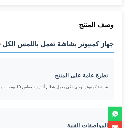
وصف المنتج
جهاز كمبيوتر بشاشة تعمل باللمس الكل في واحد يعمل بتقنية POE بقدرة 10 بو
نظرة عامة على المنتج
شاشة كمبيوتر لوحي ذكي يعمل بنظام أندرويد مقاس 10 بوصات مع دعم POE للتركيب على الحائط وشبكة Wi-Fi وشاشة تعمل باللمس، مصممة للتطبيقات التجارية والصناعية.
المواصفات الفنية