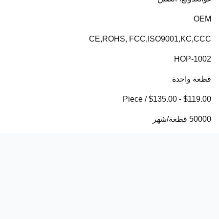
OEM
CE,ROHS, FCC,ISO9001,KC,CCC
HOP-1002
قطعة واحدة
$119.00 - $135.00 / Piece
50000 قطعة/شهر