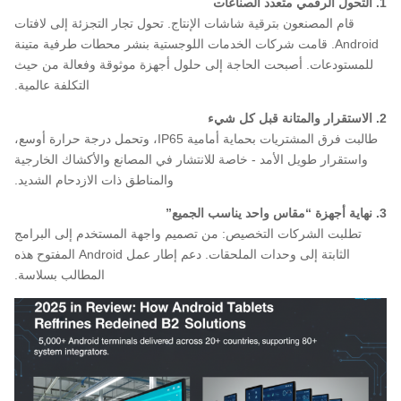
1. التحول الرقمي متعدد الصناعات
قام المصنعون بترقية شاشات الإنتاج. تحول تجار التجزئة إلى لافتات
Android. قامت شركات الخدمات اللوجستية بنشر محطات طرفية متينة
للمستودعات. أصبحت الحاجة إلى حلول أجهزة موثوقة وفعالة من حيث
التكلفة عالمية.
2. الاستقرار والمتانة قبل كل شيء
طالبت فرق المشتريات بحماية أمامية IP65، وتحمل درجة حرارة أوسع،
واستقرار طويل الأمد - خاصة للانتشار في المصانع والأكشاك الخارجية
والمناطق ذات الازدحام الشديد.
3. نهاية أجهزة “مقاس واحد يناسب الجميع”
تطلبت الشركات التخصيص: من تصميم واجهة المستخدم إلى البرامج
الثابتة إلى وحدات الملحقات. دعم إطار عمل Android المفتوح هذه
المطالب بسلاسة.