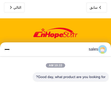
سابق
التالي
sales
10:33 AM
عنوان: 601-606، الطابق 6، المبنى E، حديقة يوانفين الصناعية، منطقة
دالانغ الفرعية، منطقة لونغهوا، شنشن، غوانغدونغ، CN
Good day, what product are you looking for?
هاتف:
86-13424296897
بريد إلكتروني:
hope10@cnhopestar.com
مسكن
منتجات
معلومات عنا