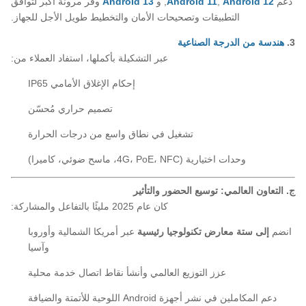
دعم
Android 12
,
Android 11
, و
Android 13
وفر مرونة أكبر لتوافق
التطبيقات وتصحيحات الأمان والتخطيط طويل الأجل للجهاز.
3.
هندسة من الدرجة الصناعية
عبر التشكيلة بأكملها، استفاد العملاء من:
إحكام الإغلاق الأمامي IP65
تصميم حراري مُحسّن
تشغيل في نطاق واسع من درجات الحرارة
وحدات اختيارية (4G، PoE، NFC، ماسح ضوئي، كاميرا)
ج. التعاون العالمي: توسيع الحضور والتأثير
كان عام 2025 مليئًا بالتفاعل والمشاركة:
انضم
إلى ستة معارض تكنولوجيا رئيسية
عبر أمريكا الشمالية وأوروبا
وآسيا
عزز التوزيع العالمي وأنشأ نقاط اتصال خدمة محلية
دعم المكاملين في نشر أجهزة Android اللوحية للأتمتة والضيافة