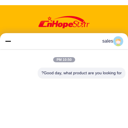
sales
عنوان: 601-606، الطابق 6، المبنى E، حديقة يوانفين الصناعية، منطقة
10:50 PM
دالانغ الفرعية، منطقة لونغهوا، شنشن، غوانغدونغ، CN
Good day, what product are you looking for?
هاتف:
86-13424296897
بريد إلكتروني:
hope10@cnhopestar.com
مسكن
منتجات
معلومات عنا
جولة في المعمل
مراقبة الجودة