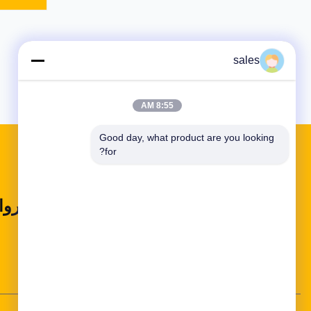
sales
8:55 AM
Good day, what product are you looking 
for?
روا