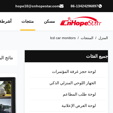
hope10@cnhopestar.com
86-13424296897
مسكن
منتجات
أشرطة 
المنزل
/
المنتجات
/
lcd car monitors
جميع الفئات
نتائج ا
لوحة حجز غرفة المؤتمرات
الجهاز اللوحي المنزلي الذكي
لوحة طلب المطاعم
لوحة العرض الإعلانية