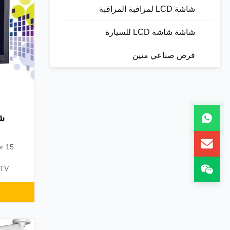
شاشة LCD لمراقبة المراقبة
شاشة شاشة LCD للسيارة
قرص صناعي متين
or
CTV
 and
e and
te
High-