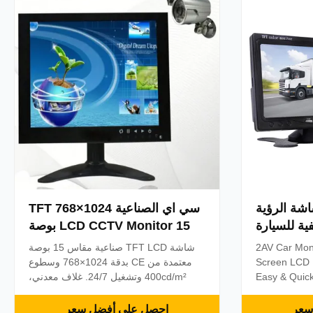
the 4-Pin vid
1024x600  شاشة الرؤية
سي اي الصناعية 1024×768 TFT
فية للسيارة
LCD CCTV Monitor 15 بوصة
24 ساعة
2AV Car Monitor 7 Inch TFT LCD
شاشة TFT LCD صناعية مقاس 15 بوصة
Screen LCD 
معتمدة من CE بدقة 1024×768 وسطوع
Easy & Quick
400cd/m² وتشغيل 24/7. غلاف معدني،
already prep
ضمان لمدة 3 سنوات. مداخل متعددة
sharkfin cam
(HDMI/VGA/BNC/USB) لأنظمة CCTV
سعر
احصل على أفضل سعر