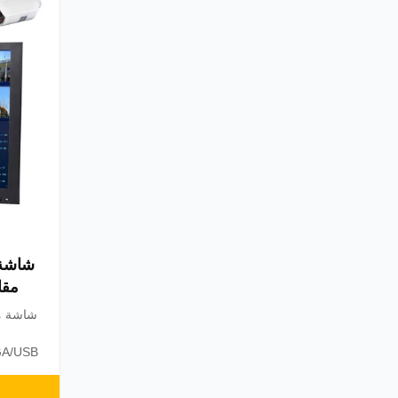
.
مست
المراقبة CCTV وDVR والهواتف 