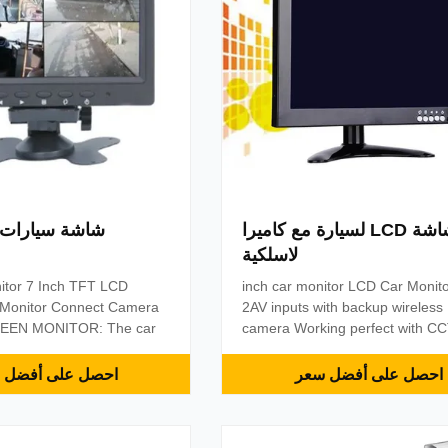
شاشة LCD لسيارة مع كاميرا
شاشة سيارات CD 2AV
لاسلكية
15 inch car monitor LCD Car Monit
Monitor Connect Camera
2AV inputs with backup wireless
EEN MONITOR: The car
camera Working perfect with C
mera system features an
Computer PC Raspberry Pi 3, 2
D monitor display, 16:9
Raspberry Pi 1 B B+ Easy to us
احصل على أفضل سعر
احصل على أفضل 
atio, 800X480 resolution,
operate, Comes with an IR remo
 video format. It has an
controller for a easy operation. 
nnect to camera source with
Resolution Picture.Full Color