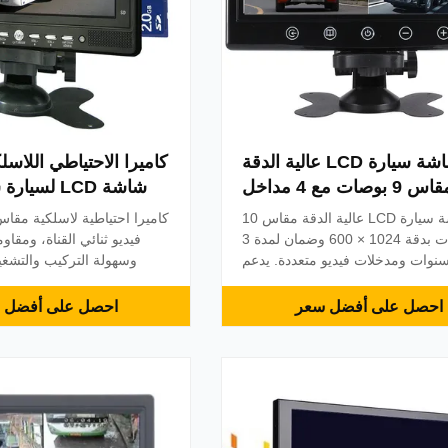
شاشة سيارة LCD عالية الدقة
مقاس 9 بوصات مع 4 مداخل
، مثالية للحافلات والشاحنات
شاشة LCD IP67 1024x768
شاشة سيارة LCD عالية الدقة مقاس 10
بوصات بدقة 1024 × 600 وضمان لمدة 3
نوات ومدخلات فيديو متعددة. يدعم
وسهولة التركيب والتشغي
تخصيص OEM وحالة بلاستيكية متينة
السيارات والشاحنات والمركب
فلات والشاحنات ومنشآت المركبات.
يتضمن ض
احصل على أفضل سعر
احصل على أفضل 