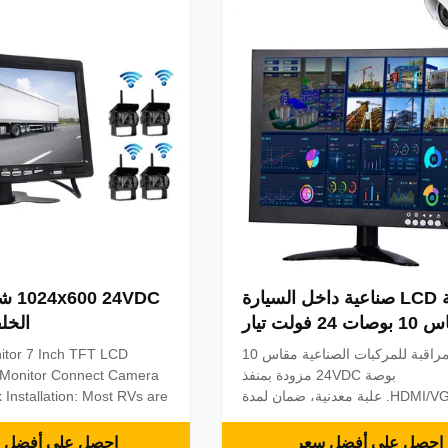
eo ...
Display.Low Power Consumptio..
شاشة LCD صناعية داخل السيارة
24VDC
مقاس 10 بوصات 24 فولت تيار
الخل
مر مع HDMI VGA USB
شاشة مراقبة للمركبات الصناعية مقاس 10
بوصة 24VDC مزودة بمنفذ
Monitor Connect Camera
HDMI/VGA/USB. علبة معدنية، ضمان لمدة
 Installation: Most RVs are
3 سنوات، دقة 1024x600. مثالية لتطبيقات
ped for the Vision S
المحمولة.
era system, eliminating
احصل على أفضل سعر
احصل على أفضل 