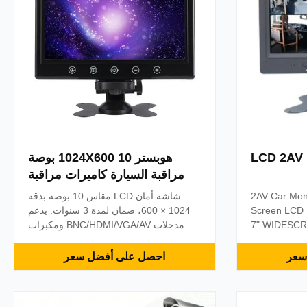
L
هوبستر 1024X600 10 بوصة
مراقبة السيارة كاميرات مراقبة
فيديو DVR الاتصال شاشة مراقبة
2AV Car Monitor 7 Inch TFT LCD
شاشة أمان LCD مقاس 10 بوصة بدقة
أمن LCD
Screen LCD 
1024 × 600، ضمان لمدة 3 سنوات. يدعم
7" WIDESCR
مدخلات BNC/HDMI/VGA/AV ومكبرات
rear view ca
الصوت المدمجة والتركيب العالمي. مثالية
HD 7" TFT/LC
لتطبيقات CCTV، DVR، ومراقبة المركبات.
سعر
احصل على أفضل سعر
widescreen r
and PAL/NTSC
ability to co