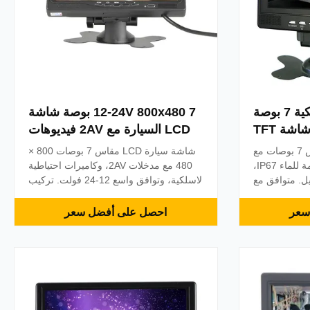
كاميرا الاحتياطي اللاسلكية 7 بوصة
12-24V 800x480 7 بوصة شاشة
شاشة LCD لسيارة شاشة TFT
LCD السيارة مع 2AV فيديوهات
الشمس
كاميرا احتياطية لاسلكية مقاس 7 بوصات مع
شاشة سيارة LCD مقاس 7 بوصات 800 ×
فيديو ثنائي القناة، ومقاومة للماء IP67،
480 مع مدخلات 2AV، وكاميرات احتياطية
ل. متوافق مع
لاسلكية، وتوافق واسع 12-24 فولت. تركيب
ات الترفيهية.
ولاعة السجائر سهل، وكاميرات مقاومة
مانًا لمدة 12 شهرًا ودعمًا مدى
للماء IP67، وخيارات OEM متاحة.
سعر
احصل على أفضل سعر
الحياة.